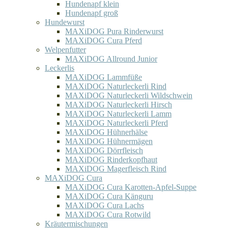
Hundenapf klein
Hundenapf groß
Hundewurst
MAXiDOG Pura Rinderwurst
MAXiDOG Cura Pferd
Welpenfutter
MAXiDOG Allround Junior
Leckerlis
MAXiDOG Lammfüße
MAXiDOG Naturleckerli Rind
MAXiDOG Naturleckerli Wildschwein
MAXiDOG Naturleckerli Hirsch
MAXiDOG Naturleckerli Lamm
MAXiDOG Naturleckerli Pferd
MAXiDOG Hühnerhälse
MAXiDOG Hühnermägen
MAXiDOG Dörrfleisch
MAXiDOG Rinderkopfhaut
MAXiDOG Magerfleisch Rind
MAXiDOG Cura
MAXiDOG Cura Karotten-Apfel-Suppe
MAXiDOG Cura Känguru
MAXiDOG Cura Lachs
MAXiDOG Cura Rotwild
Kräutermischungen