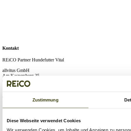
Kontakt
REiCO Partner Hundefutter Vital
allvitus GmbH
Am Kaspersberg 35
63654 Büdingen
wichtige Links
Zustimmung
Det
Kontakt
Futterberatung
Reico Vertriebspartner werden
Diese Webseite verwendet Cookies
Hunderatgeber
Wir verwenden Cookies, um Inhalte und Anzeigen zu personal
Reico Hundefutter Test