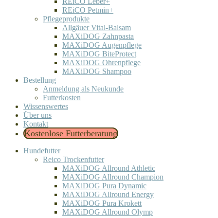
REiCO Leber+
REiCO Petmin+
Pflegeprodukte
Allgäuer Vital-Balsam
MAXiDOG Zahnpasta
MAXiDOG Augenpflege
MAXiDOG BiteProtect
MAXiDOG Ohrenpflege
MAXiDOG Shampoo
Bestellung
Anmeldung als Neukunde
Futterkosten
Wissenswertes
Über uns
Kontakt
Kostenlose Futterberatung
Hundefutter
Reico Trockenfutter
MAXiDOG Allround Athletic
MAXiDOG Allround Champion
MAXiDOG Pura Dynamic
MAXiDOG Allround Energy
MAXiDOG Pura Krokett
MAXiDOG Allround Olymp