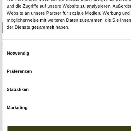
Fütterungs-Guide
und die Zugriffe auf unsere Website zu analysieren. Außerd
Neukundenbestellung
Website an unsere Partner für soziale Medien, Werbung und 
Kunden Login
möglicherweise mit weiteren Daten zusammen, die Sie ihnen 
Impressum
|
Datenschutz
| Copyright © 2026 | Offizieller REiCO
der Dienste gesammelt haben.
Vertriebspartner - Hundefutter Vital das Original seit 2009
83
Bewertungen auf ProvenExpert.com
Einwilligungsauswahl
Page load link
Notwendig
REICO Partner Hundefutter Vital
Präferenzen
Statistiken
Marketing