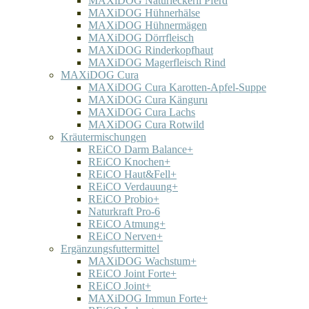
MAXiDOG Naturleckerli Pferd
MAXiDOG Hühnerhälse
MAXiDOG Hühnermägen
MAXiDOG Dörrfleisch
MAXiDOG Rinderkopfhaut
MAXiDOG Magerfleisch Rind
MAXiDOG Cura
MAXiDOG Cura Karotten-Apfel-Suppe
MAXiDOG Cura Känguru
MAXiDOG Cura Lachs
MAXiDOG Cura Rotwild
Kräutermischungen
REiCO Darm Balance+
REiCO Knochen+
REiCO Haut&Fell+
REiCO Verdauung+
REiCO Probio+
Naturkraft Pro-6
REiCO Atmung+
REiCO Nerven+
Ergänzungsfuttermittel
MAXiDOG Wachstum+
REiCO Joint Forte+
REiCO Joint+
MAXiDOG Immun Forte+