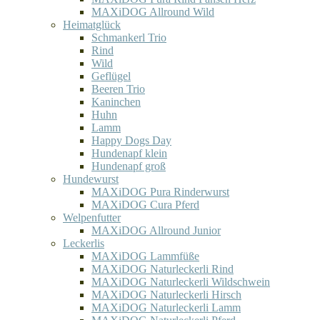
MAXiDOG Allround Wild
Heimatglück
Schmankerl Trio
Rind
Wild
Geflügel
Beeren Trio
Kaninchen
Huhn
Lamm
Happy Dogs Day
Hundenapf klein
Hundenapf groß
Hundewurst
MAXiDOG Pura Rinderwurst
MAXiDOG Cura Pferd
Welpenfutter
MAXiDOG Allround Junior
Leckerlis
MAXiDOG Lammfüße
MAXiDOG Naturleckerli Rind
MAXiDOG Naturleckerli Wildschwein
MAXiDOG Naturleckerli Hirsch
MAXiDOG Naturleckerli Lamm