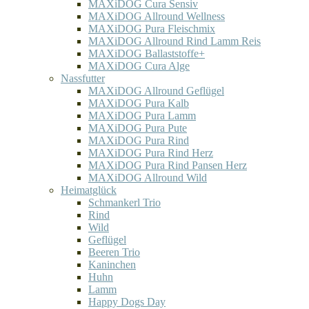
MAXiDOG Cura Sensiv
MAXiDOG Allround Wellness
MAXiDOG Pura Fleischmix
MAXiDOG Allround Rind Lamm Reis
MAXiDOG Ballaststoffe+
MAXiDOG Cura Alge
Nassfutter
MAXiDOG Allround Geflügel
MAXiDOG Pura Kalb
MAXiDOG Pura Lamm
MAXiDOG Pura Pute
MAXiDOG Pura Rind
MAXiDOG Pura Rind Herz
MAXiDOG Pura Rind Pansen Herz
MAXiDOG Allround Wild
Heimatglück
Schmankerl Trio
Rind
Wild
Geflügel
Beeren Trio
Kaninchen
Huhn
Lamm
Happy Dogs Day