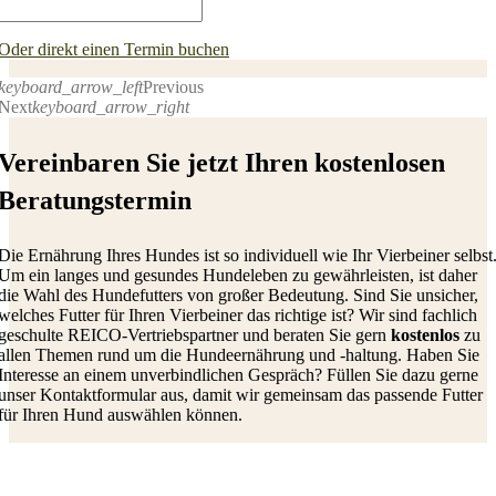
Oder direkt einen Termin buchen
keyboard_arrow_left
Previous
Next
keyboard_arrow_right
Vereinbaren Sie jetzt Ihren kostenlosen
Beratungstermin
Die Ernährung Ihres Hundes ist so individuell wie Ihr Vierbeiner selbst
Um ein langes und gesundes Hundeleben zu gewährleisten, ist daher
die Wahl des Hundefutters von großer Bedeutung.
S
ind Sie unsicher,
welches Futter für Ihren
Vierbeiner
das richtige ist?
Wir sind fachlich
geschulte R
EICO-
Vertriebspartner
und beraten Sie gern
kostenlos
zu
allen Themen rund um die Hundeernährung und
-
haltung.
Haben Sie
Interesse an einem unverbindlichen Gespräch?
Füllen Sie
dazu
gerne
unser Kontaktformular aus
, damit wir gemeinsam das passende Futter
für Ihren Hund auswählen
können
.