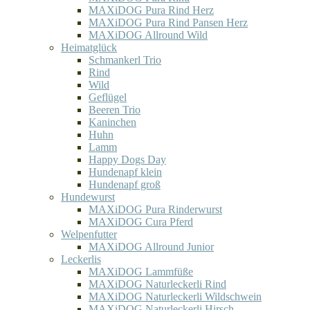
MAXiDOG Pura Rind Herz
MAXiDOG Pura Rind Pansen Herz
MAXiDOG Allround Wild
Heimatglück
Schmankerl Trio
Rind
Wild
Geflügel
Beeren Trio
Kaninchen
Huhn
Lamm
Happy Dogs Day
Hundenapf klein
Hundenapf groß
Hundewurst
MAXiDOG Pura Rinderwurst
MAXiDOG Cura Pferd
Welpenfutter
MAXiDOG Allround Junior
Leckerlis
MAXiDOG Lammfüße
MAXiDOG Naturleckerli Rind
MAXiDOG Naturleckerli Wildschwein
MAXiDOG Naturleckerli Hirsch