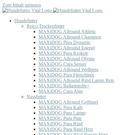
Zum Inhalt springen
Hundefutter
Reico Trockenfutter
MAXiDOG Allround Athletic
MAXiDOG Allround Champion
MAXiDOG Pura Dynamic
MAXiDOG Allround Energy
MAXiDOG Pura Krokett
MAXiDOG Allround Olymp
MAXiDOG Cura Sensiv
MAXiDOG Allround Wellness
MAXiDOG Pura Fleischmix
MAXiDOG Allround Rind Lamm Reis
MAXiDOG Ballaststoffe+
MAXiDOG Cura Alge
Nassfutter
MAXiDOG Allround Geflügel
MAXiDOG Pura Kalb
MAXiDOG Pura Lamm
MAXiDOG Pura Pute
MAXiDOG Pura Rind
MAXiDOG Pura Rind Herz
MAXiDOG Pura Rind Pansen Herz