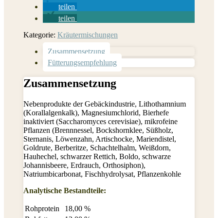
teilen
teilen
Kategorie:
Kräutermischungen
Zusammensetzung
Fütterungsempfehlung
Zusammensetzung
Nebenprodukte der Gebäckindustrie, Lithothamnium
(Korallalgenkalk), Magnesiumchlorid, Bierhefe
inaktiviert (Saccharomyces cerevisiae), mikrofeine
Pflanzen (Brennnessel, Bockshornklee, Süßholz,
Sternanis, Löwenzahn, Artischocke, Mariendistel,
Goldrute, Berberitze, Schachtelhalm, Weißdorn,
Hauhechel, schwarzer Rettich, Boldo, schwarze
Johannisbeere, Erdrauch, Orthosiphon),
Natriumbicarbonat, Fischhydrolysat, Pflanzenkohle
Analytische Bestandteile:
Rohprotein
18,00 %