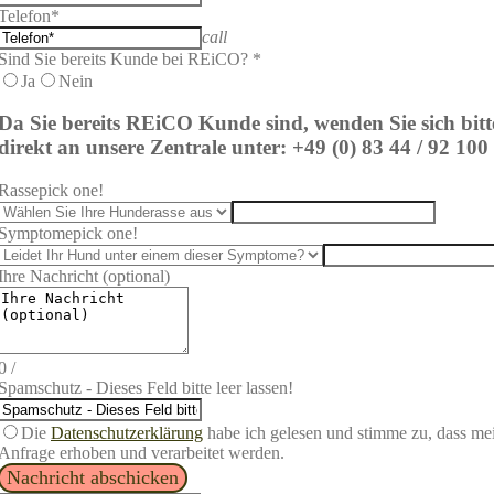
Telefon*
call
Sind Sie bereits Kunde bei REiCO? *
Ja
Nein
Da Sie bereits REi
CO Kunde sind, wenden Sie sich bitt
direkt an unsere Zentrale unter: +49 (0) 83 44 / 92 100
Rasse
pick one!
Symptome
pick one!
Ihre Nachricht (optional)
0
/
Spamschutz - Dieses Feld bitte leer lassen!
Die
Datenschutzerklärung
habe ich gelesen und stimme zu, dass m
Anfrage erhoben und verarbeitet werden.
Nachricht abschicken