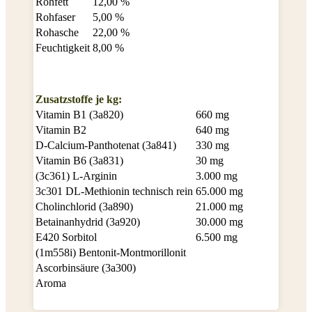
Rohfett
12,00 %
Rohfaser
5,00 %
Rohasche
22,00 %
Feuchtigkeit
8,00 %
Zusatzstoffe je kg:
Vitamin B1 (3a820)
660 mg
Vitamin B2
640 mg
D-Calcium-Panthotenat (3a841)
330 mg
Vitamin B6 (3a831)
30 mg
(3c361) L-Arginin
3.000 mg
3c301 DL-Methionin technisch rein
65.000 mg
Cholinchlorid (3a890)
21.000 mg
Betainanhydrid (3a920)
30.000 mg
E420 Sorbitol
6.500 mg
(1m558i) Bentonit-Montmorillonit
Ascorbinsäure (3a300)
Aroma