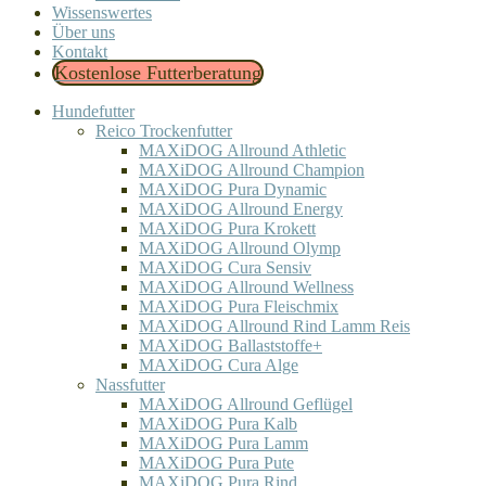
Wissenswertes
Über uns
Kontakt
Kostenlose Futterberatung
Hundefutter
Reico Trockenfutter
MAXiDOG Allround Athletic
MAXiDOG Allround Champion
MAXiDOG Pura Dynamic
MAXiDOG Allround Energy
MAXiDOG Pura Krokett
MAXiDOG Allround Olymp
MAXiDOG Cura Sensiv
MAXiDOG Allround Wellness
MAXiDOG Pura Fleischmix
MAXiDOG Allround Rind Lamm Reis
MAXiDOG Ballaststoffe+
MAXiDOG Cura Alge
Nassfutter
MAXiDOG Allround Geflügel
MAXiDOG Pura Kalb
MAXiDOG Pura Lamm
MAXiDOG Pura Pute
MAXiDOG Pura Rind