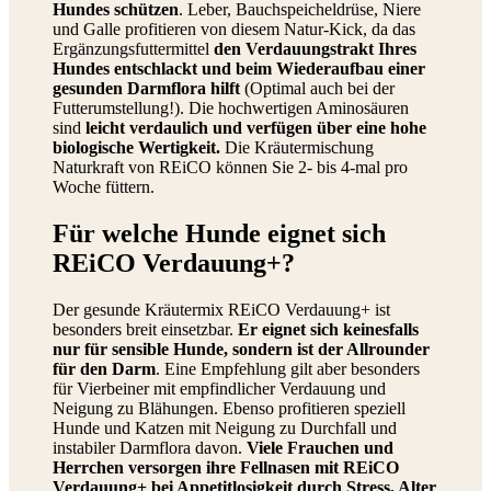
Hundes schützen
. Leber, Bauchspeicheldrüse, Niere
und Galle profitieren von diesem Natur-Kick, da das
Ergänzungsfuttermittel
den Verdauungstrakt Ihres
Hundes entschlackt und beim Wiederaufbau einer
gesunden Darmflora hilft
(Optimal auch bei der
Futterumstellung!). Die hochwertigen Aminosäuren
sind
leicht verdaulich und verfügen über eine hohe
biologische Wertigkeit
.
Die Kräutermischung
Naturkraft von REiCO können Sie 2- bis 4-mal pro
Woche füttern.
Für welche Hunde eignet sich
REiCO Verdauung+?
Der gesunde Kräutermix REiCO Verdauung+ ist
besonders breit einsetzbar.
Er eignet sich keinesfalls
nur für sensible Hunde, sondern ist der Allrounder
für den Darm
. Eine Empfehlung gilt aber besonders
für Vierbeiner mit empfindlicher Verdauung und
Neigung zu Blähungen. Ebenso profitieren speziell
Hunde und Katzen mit Neigung zu Durchfall und
instabiler Darmflora davon.
Viele Frauchen und
Herrchen versorgen ihre Fellnasen mit REiCO
Verdauung+ bei Appetitlosigkeit durch Stress, Alter