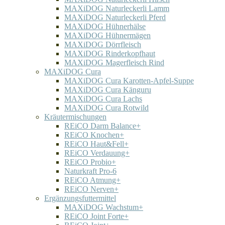
MAXiDOG Naturleckerli Lamm
MAXiDOG Naturleckerli Pferd
MAXiDOG Hühnerhälse
MAXiDOG Hühnermägen
MAXiDOG Dörrfleisch
MAXiDOG Rinderkopfhaut
MAXiDOG Magerfleisch Rind
MAXiDOG Cura
MAXiDOG Cura Karotten-Apfel-Suppe
MAXiDOG Cura Känguru
MAXiDOG Cura Lachs
MAXiDOG Cura Rotwild
Kräutermischungen
REiCO Darm Balance+
REiCO Knochen+
REiCO Haut&Fell+
REiCO Verdauung+
REiCO Probio+
Naturkraft Pro-6
REiCO Atmung+
REiCO Nerven+
Ergänzungsfuttermittel
MAXiDOG Wachstum+
REiCO Joint Forte+