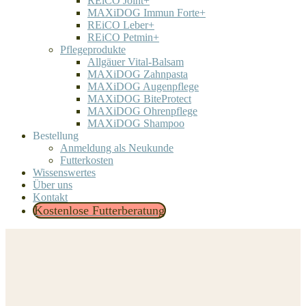
REiCO Joint+
MAXiDOG Immun Forte+
REiCO Leber+
REiCO Petmin+
Pflegeprodukte
Allgäuer Vital-Balsam
MAXiDOG Zahnpasta
MAXiDOG Augenpflege
MAXiDOG BiteProtect
MAXiDOG Ohrenpflege
MAXiDOG Shampoo
Bestellung
Anmeldung als Neukunde
Futterkosten
Wissenswertes
Über uns
Kontakt
Kostenlose Futterberatung