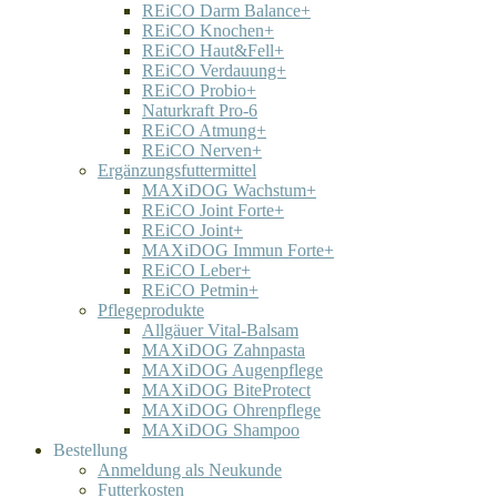
REiCO Darm Balance+
REiCO Knochen+
REiCO Haut&Fell+
REiCO Verdauung+
REiCO Probio+
Naturkraft Pro-6
REiCO Atmung+
REiCO Nerven+
Ergänzungsfuttermittel
MAXiDOG Wachstum+
REiCO Joint Forte+
REiCO Joint+
MAXiDOG Immun Forte+
REiCO Leber+
REiCO Petmin+
Pflegeprodukte
Allgäuer Vital-Balsam
MAXiDOG Zahnpasta
MAXiDOG Augenpflege
MAXiDOG BiteProtect
MAXiDOG Ohrenpflege
MAXiDOG Shampoo
Bestellung
Anmeldung als Neukunde
Futterkosten