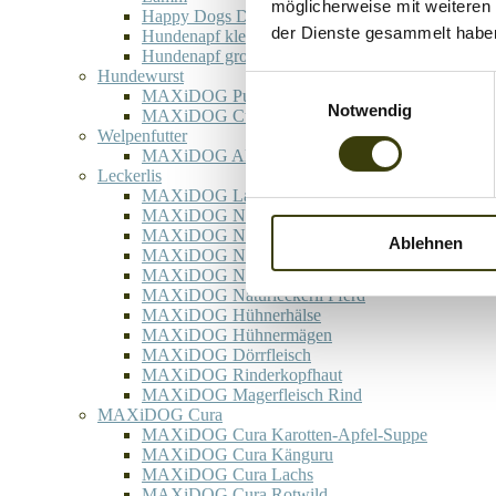
möglicherweise mit weiteren
Happy Dogs Day
der Dienste gesammelt habe
Hundenapf klein
Hundenapf groß
Hundewurst
Einwilligungsauswahl
MAXiDOG Pura Rinderwurst
Notwendig
MAXiDOG Cura Pferd
Welpenfutter
MAXiDOG Allround Junior
Leckerlis
MAXiDOG Lammfüße
MAXiDOG Naturleckerli Rind
MAXiDOG Naturleckerli Wildschwein
Ablehnen
MAXiDOG Naturleckerli Hirsch
MAXiDOG Naturleckerli Lamm
MAXiDOG Naturleckerli Pferd
MAXiDOG Hühnerhälse
MAXiDOG Hühnermägen
MAXiDOG Dörrfleisch
MAXiDOG Rinderkopfhaut
MAXiDOG Magerfleisch Rind
MAXiDOG Cura
MAXiDOG Cura Karotten-Apfel-Suppe
MAXiDOG Cura Känguru
MAXiDOG Cura Lachs
MAXiDOG Cura Rotwild