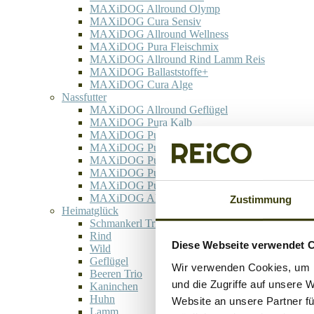
MAXiDOG Allround Olymp
MAXiDOG Cura Sensiv
MAXiDOG Allround Wellness
MAXiDOG Pura Fleischmix
MAXiDOG Allround Rind Lamm Reis
MAXiDOG Ballaststoffe+
MAXiDOG Cura Alge
Nassfutter
MAXiDOG Allround Geflügel
MAXiDOG Pura Kalb
MAXiDOG Pura Lamm
MAXiDOG Pura Pute
MAXiDOG Pura Rind
MAXiDOG Pura Rind Herz
MAXiDOG Pura Rind Pansen Herz
MAXiDOG Allround Wild
Zustimmung
Heimatglück
Schmankerl Trio
Rind
Diese Webseite verwendet 
Wild
Geflügel
Wir verwenden Cookies, um I
Beeren Trio
und die Zugriffe auf unsere 
Kaninchen
Huhn
Website an unsere Partner fü
Lamm