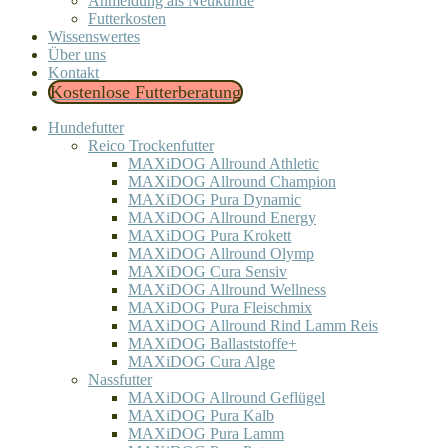
Anmeldung als Neukunde
Futterkosten
Wissenswertes
Über uns
Kontakt
Kostenlose Futterberatung
Hundefutter
Reico Trockenfutter
MAXiDOG Allround Athletic
MAXiDOG Allround Champion
MAXiDOG Pura Dynamic
MAXiDOG Allround Energy
MAXiDOG Pura Krokett
MAXiDOG Allround Olymp
MAXiDOG Cura Sensiv
MAXiDOG Allround Wellness
MAXiDOG Pura Fleischmix
MAXiDOG Allround Rind Lamm Reis
MAXiDOG Ballaststoffe+
MAXiDOG Cura Alge
Nassfutter
MAXiDOG Allround Geflügel
MAXiDOG Pura Kalb
MAXiDOG Pura Lamm