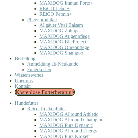
MAXiDOG Immun Forte+
REiCO Leber+
REiCO Petmin+
Pflegeprodukte
Allgäuer Vital-Balsam
MAXiDOG Zahnpasta
MAXiDOG Augenpflege
MAXiDOG BiteProtect
MAXiDOG Ohrenpflege
MAXiDOG Shampoo
Bestellung
Anmeldung als Neukunde
Futterkosten
Wissenswertes
Über uns
Kontakt
Kostenlose Futterberatung
Hundefutter
Reico Trockenfutter
MAXiDOG Allround Athletic
MAXiDOG Allround Champion
MAXiDOG Pura Dynamic
MAXiDOG Allround Energy
MAXiDOG Pura Krokett