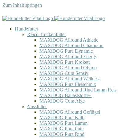
Zum Inhalt springen
Hundefutter
Reico Trockenfutter
MAXiDOG Allround Athletic
MAXiDOG Allround Champion
MAXiDOG Pura Dynamic
MAXiDOG Allround Energy
MAXiDOG Pura Krokett
MAXiDOG Allround Olymp
MAXiDOG Cura Sensiv
MAXiDOG Allround Wellness
MAXiDOG Pura Fleischmix
MAXiDOG Allround Rind Lamm Reis
MAXiDOG Ballaststoffe+
MAXiDOG Cura Alge
Nassfutter
MAXiDOG Allround Geflügel
MAXiDOG Pura Kalb
MAXiDOG Pura Lamm
MAXiDOG Pura Pute
MAXiDOG Pura Rind