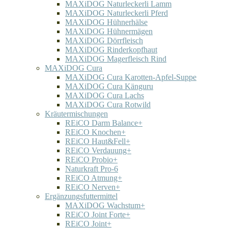
MAXiDOG Naturleckerli Lamm
MAXiDOG Naturleckerli Pferd
MAXiDOG Hühnerhälse
MAXiDOG Hühnermägen
MAXiDOG Dörrfleisch
MAXiDOG Rinderkopfhaut
MAXiDOG Magerfleisch Rind
MAXiDOG Cura
MAXiDOG Cura Karotten-Apfel-Suppe
MAXiDOG Cura Känguru
MAXiDOG Cura Lachs
MAXiDOG Cura Rotwild
Kräutermischungen
REiCO Darm Balance+
REiCO Knochen+
REiCO Haut&Fell+
REiCO Verdauung+
REiCO Probio+
Naturkraft Pro-6
REiCO Atmung+
REiCO Nerven+
Ergänzungsfuttermittel
MAXiDOG Wachstum+
REiCO Joint Forte+
REiCO Joint+