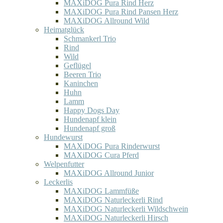
MAXiDOG Pura Rind Herz
MAXiDOG Pura Rind Pansen Herz
MAXiDOG Allround Wild
Heimatglück
Schmankerl Trio
Rind
Wild
Geflügel
Beeren Trio
Kaninchen
Huhn
Lamm
Happy Dogs Day
Hundenapf klein
Hundenapf groß
Hundewurst
MAXiDOG Pura Rinderwurst
MAXiDOG Cura Pferd
Welpenfutter
MAXiDOG Allround Junior
Leckerlis
MAXiDOG Lammfüße
MAXiDOG Naturleckerli Rind
MAXiDOG Naturleckerli Wildschwein
MAXiDOG Naturleckerli Hirsch