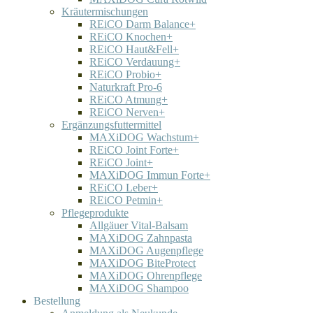
Kräutermischungen
REiCO Darm Balance+
REiCO Knochen+
REiCO Haut&Fell+
REiCO Verdauung+
REiCO Probio+
Naturkraft Pro-6
REiCO Atmung+
REiCO Nerven+
Ergänzungsfuttermittel
MAXiDOG Wachstum+
REiCO Joint Forte+
REiCO Joint+
MAXiDOG Immun Forte+
REiCO Leber+
REiCO Petmin+
Pflegeprodukte
Allgäuer Vital-Balsam
MAXiDOG Zahnpasta
MAXiDOG Augenpflege
MAXiDOG BiteProtect
MAXiDOG Ohrenpflege
MAXiDOG Shampoo
Bestellung