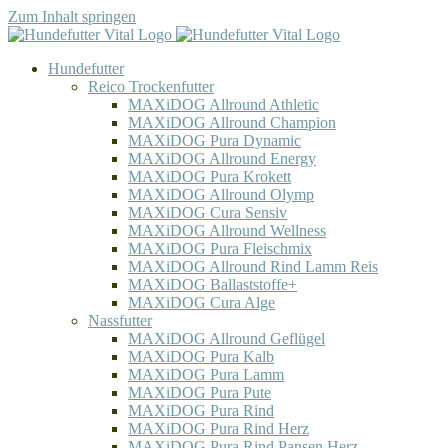
Zum Inhalt springen
Hundefutter
Reico Trockenfutter
MAXiDOG Allround Athletic
MAXiDOG Allround Champion
MAXiDOG Pura Dynamic
MAXiDOG Allround Energy
MAXiDOG Pura Krokett
MAXiDOG Allround Olymp
MAXiDOG Cura Sensiv
MAXiDOG Allround Wellness
MAXiDOG Pura Fleischmix
MAXiDOG Allround Rind Lamm Reis
MAXiDOG Ballaststoffe+
MAXiDOG Cura Alge
Nassfutter
MAXiDOG Allround Geflügel
MAXiDOG Pura Kalb
MAXiDOG Pura Lamm
MAXiDOG Pura Pute
MAXiDOG Pura Rind
MAXiDOG Pura Rind Herz
MAXiDOG Pura Rind Pansen Herz