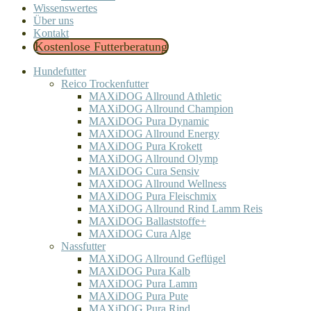
Wissenswertes
Über uns
Kontakt
Kostenlose Futterberatung
Hundefutter
Reico Trockenfutter
MAXiDOG Allround Athletic
MAXiDOG Allround Champion
MAXiDOG Pura Dynamic
MAXiDOG Allround Energy
MAXiDOG Pura Krokett
MAXiDOG Allround Olymp
MAXiDOG Cura Sensiv
MAXiDOG Allround Wellness
MAXiDOG Pura Fleischmix
MAXiDOG Allround Rind Lamm Reis
MAXiDOG Ballaststoffe+
MAXiDOG Cura Alge
Nassfutter
MAXiDOG Allround Geflügel
MAXiDOG Pura Kalb
MAXiDOG Pura Lamm
MAXiDOG Pura Pute
MAXiDOG Pura Rind