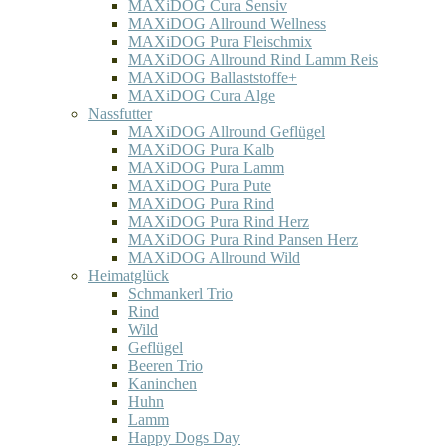
MAXiDOG Cura Sensiv
MAXiDOG Allround Wellness
MAXiDOG Pura Fleischmix
MAXiDOG Allround Rind Lamm Reis
MAXiDOG Ballaststoffe+
MAXiDOG Cura Alge
Nassfutter
MAXiDOG Allround Geflügel
MAXiDOG Pura Kalb
MAXiDOG Pura Lamm
MAXiDOG Pura Pute
MAXiDOG Pura Rind
MAXiDOG Pura Rind Herz
MAXiDOG Pura Rind Pansen Herz
MAXiDOG Allround Wild
Heimatglück
Schmankerl Trio
Rind
Wild
Geflügel
Beeren Trio
Kaninchen
Huhn
Lamm
Happy Dogs Day