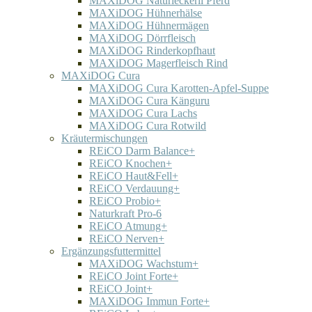
MAXiDOG Naturleckerli Pferd
MAXiDOG Hühnerhälse
MAXiDOG Hühnermägen
MAXiDOG Dörrfleisch
MAXiDOG Rinderkopfhaut
MAXiDOG Magerfleisch Rind
MAXiDOG Cura
MAXiDOG Cura Karotten-Apfel-Suppe
MAXiDOG Cura Känguru
MAXiDOG Cura Lachs
MAXiDOG Cura Rotwild
Kräutermischungen
REiCO Darm Balance+
REiCO Knochen+
REiCO Haut&Fell+
REiCO Verdauung+
REiCO Probio+
Naturkraft Pro-6
REiCO Atmung+
REiCO Nerven+
Ergänzungsfuttermittel
MAXiDOG Wachstum+
REiCO Joint Forte+
REiCO Joint+
MAXiDOG Immun Forte+