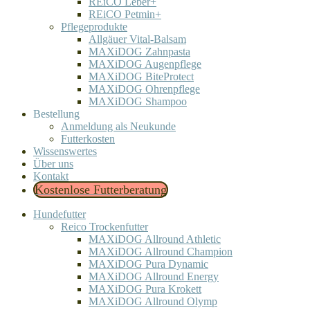
REiCO Leber+
REiCO Petmin+
Pflegeprodukte
Allgäuer Vital-Balsam
MAXiDOG Zahnpasta
MAXiDOG Augenpflege
MAXiDOG BiteProtect
MAXiDOG Ohrenpflege
MAXiDOG Shampoo
Bestellung
Anmeldung als Neukunde
Futterkosten
Wissenswertes
Über uns
Kontakt
Kostenlose Futterberatung
Hundefutter
Reico Trockenfutter
MAXiDOG Allround Athletic
MAXiDOG Allround Champion
MAXiDOG Pura Dynamic
MAXiDOG Allround Energy
MAXiDOG Pura Krokett
MAXiDOG Allround Olymp