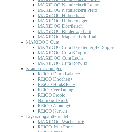
MAXiDOG Naturleckerli Lamm
MAXiDOG Naturleckerli Pferd
MAXiDOG Hühnerhälse
MAXiDOG Hühnermägen
MAXiDOG Dörrfleisch
MAXiDOG Rinderkopfhaut
MAXiDOG Magerfleisch Rind
MAXiDOG Cura
MAXiDOG Cura Karotten-Apfel-Suppe
MAXiDOG Cura Känguru
MAXiDOG Cura Lachs
MAXiDOG Cura Rotwild
Kräutermischungen
REiCO Darm Balance+
REiCO Knochen+
REiCO Haut&Fell+
REiCO Verdauung+
REiCO Probio+
Naturkraft Pro-6
REiCO Atmung+
REiCO Nerven+
Ergänzungsfuttermittel
MAXiDOG Wachstum+
REiCO Joint Forte+