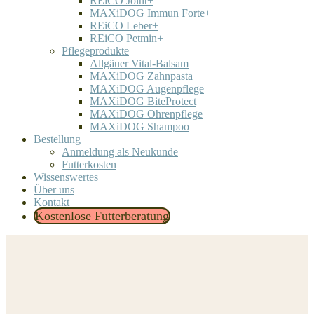
REiCO Joint+
MAXiDOG Immun Forte+
REiCO Leber+
REiCO Petmin+
Pflegeprodukte
Allgäuer Vital-Balsam
MAXiDOG Zahnpasta
MAXiDOG Augenpflege
MAXiDOG BiteProtect
MAXiDOG Ohrenpflege
MAXiDOG Shampoo
Bestellung
Anmeldung als Neukunde
Futterkosten
Wissenswertes
Über uns
Kontakt
Kostenlose Futterberatung