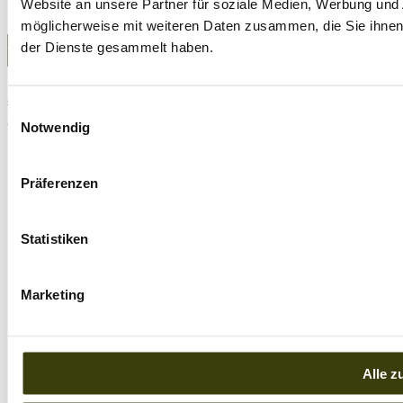
Website an unsere Partner für soziale Medien, Werbung und 
Kunden Login
möglicherweise mit weiteren Daten zusammen, die Sie ihnen 
Impressum
|
Datenschutz
| Copyright © 2026 | Offizieller REiCO
der Dienste gesammelt haben.
Vertriebspartner - Hundefutter Vital das Original seit 2009
83
Bewertungen auf ProvenExpert.com
Einwilligungsauswahl
Page load link
Notwendig
REICO Partner Hundefutter Vital
Präferenzen
Statistiken
Marketing
Alle z