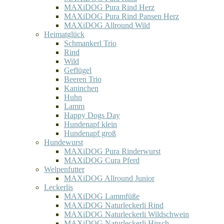
MAXiDOG Pura Rind Herz
MAXiDOG Pura Rind Pansen Herz
MAXiDOG Allround Wild
Heimatglück
Schmankerl Trio
Rind
Wild
Geflügel
Beeren Trio
Kaninchen
Huhn
Lamm
Happy Dogs Day
Hundenapf klein
Hundenapf groß
Hundewurst
MAXiDOG Pura Rinderwurst
MAXiDOG Cura Pferd
Welpenfutter
MAXiDOG Allround Junior
Leckerlis
MAXiDOG Lammfüße
MAXiDOG Naturleckerli Rind
MAXiDOG Naturleckerli Wildschwein
MAXiDOG Naturleckerli Hirsch