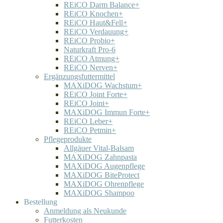
REiCO Darm Balance+
REiCO Knochen+
REiCO Haut&Fell+
REiCO Verdauung+
REiCO Probio+
Naturkraft Pro-6
REiCO Atmung+
REiCO Nerven+
Ergänzungsfuttermittel
MAXiDOG Wachstum+
REiCO Joint Forte+
REiCO Joint+
MAXiDOG Immun Forte+
REiCO Leber+
REiCO Petmin+
Pflegeprodukte
Allgäuer Vital-Balsam
MAXiDOG Zahnpasta
MAXiDOG Augenpflege
MAXiDOG BiteProtect
MAXiDOG Ohrenpflege
MAXiDOG Shampoo
Bestellung
Anmeldung als Neukunde
Futterkosten