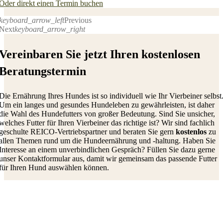
Oder direkt einen Termin buchen
keyboard_arrow_left
Previous
Next
keyboard_arrow_right
Vereinbaren Sie jetzt Ihren kostenlosen
Beratungstermin
Die Ernährung Ihres Hundes ist so individuell wie Ihr Vierbeiner selbst
Um ein langes und gesundes Hundeleben zu gewährleisten, ist daher
die Wahl des Hundefutters von großer Bedeutung.
S
ind Sie unsicher,
welches Futter für Ihren
Vierbeiner
das richtige ist?
Wir sind fachlich
geschulte R
EICO-
Vertriebspartner
und beraten Sie gern
kostenlos
zu
allen Themen rund um die Hundeernährung und
-
haltung.
Haben Sie
Interesse an einem unverbindlichen Gespräch?
Füllen Sie
dazu
gerne
unser Kontaktformular aus
, damit wir gemeinsam das passende Futter
für Ihren Hund auswählen
können
.