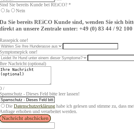
Sind Sie bereits Kunde bei REiCO? *
Ja
Nein
Da Sie bereits REi
CO Kunde sind, wenden Sie sich bitt
direkt an unsere Zentrale unter: +49 (0) 83 44 / 92 100
Rasse
pick one!
Symptome
pick one!
Ihre Nachricht (optional)
0
/
Spamschutz - Dieses Feld bitte leer lassen!
Die
Datenschutzerklärung
habe ich gelesen und stimme zu, dass m
Anfrage erhoben und verarbeitet werden.
Nachricht abschicken