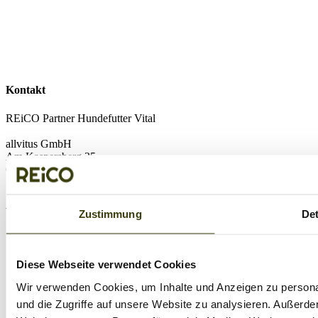
Kontakt
REiCO Partner Hundefutter Vital
allvitus GmbH
Am Kaspersberg 35
63654 Büdingen
wichtige Links
Zustimmung
Det
Kontakt
Futterberatung
Reico Vertriebspartner werden
Diese Webseite verwendet Cookies
Hunderatgeber
Wir verwenden Cookies, um Inhalte und Anzeigen zu personal
Reico Hundefutter Test
Fütterungs-Guide
und die Zugriffe auf unsere Website zu analysieren. Außerd
Neukundenbestellung