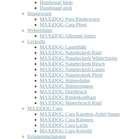
Hundenapf klein
Hundenapf groß
Hundewurst
MAXiDOG Pura Rinderwurst
MAXiDOG Cura Pferd
Welpenfutter
MAXiDOG Allround Junior
Leckerlis
MAXiDOG Lammfüße
MAXiDOG Naturleckerli Rind
MAXiDOG Naturleckerli Wildschwein
MAXiDOG Naturleckerli Hirsch
MAXiDOG Naturleckerli Lamm
MAXiDOG Naturleckerli Pferd
MAXiDOG Hühnerhälse
MAXiDOG Hühnermägen
MAXiDOG Dörrfleisch
MAXiDOG Rinderkopfhaut
MAXiDOG Magerfleisch Rind
MAXiDOG Cura
MAXiDOG Cura Karotten-Apfel-Suppe
MAXiDOG Cura Känguru
MAXiDOG Cura Lachs
MAXiDOG Cura Rotwild
Kräutermischungen