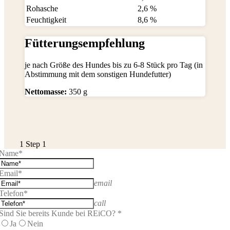
Rohasche
2,6 %
Feuchtigkeit
8,6 %
Fütterungsempfehlung
je nach Größe des Hundes bis zu 6-8 Stück pro Tag (in
Abstimmung mit dem sonstigen Hundefutter)
Nettomasse:
350 g
1
Step 1
Name*
Email*
email
Telefon*
call
Sind Sie bereits Kunde bei REiCO? *
Ja
Nein