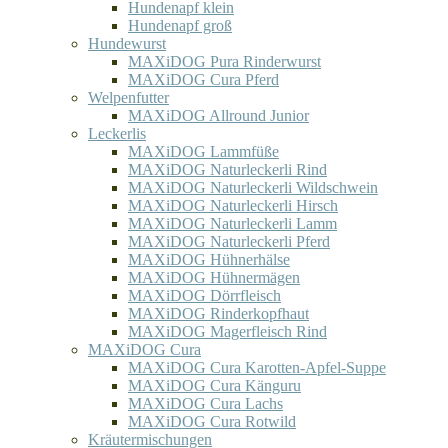
Hundenapf klein
Hundenapf groß
Hundewurst
MAXiDOG Pura Rinderwurst
MAXiDOG Cura Pferd
Welpenfutter
MAXiDOG Allround Junior
Leckerlis
MAXiDOG Lammfüße
MAXiDOG Naturleckerli Rind
MAXiDOG Naturleckerli Wildschwein
MAXiDOG Naturleckerli Hirsch
MAXiDOG Naturleckerli Lamm
MAXiDOG Naturleckerli Pferd
MAXiDOG Hühnerhälse
MAXiDOG Hühnermägen
MAXiDOG Dörrfleisch
MAXiDOG Rinderkopfhaut
MAXiDOG Magerfleisch Rind
MAXiDOG Cura
MAXiDOG Cura Karotten-Apfel-Suppe
MAXiDOG Cura Känguru
MAXiDOG Cura Lachs
MAXiDOG Cura Rotwild
Kräutermischungen