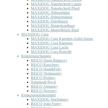
MAXiDOG Naturleckerli Lamm
MAXiDOG Naturleckerli Pferd
MAXiDOG Hühnerhälse
MAXiDOG Hühnermägen
MAXiDOG Dörrfleisch
MAXiDOG Rinderkopfhaut
MAXiDOG Magerfleisch Rind
MAXiDOG Cura
MAXiDOG Cura Karotten-Apfel-Suppe
MAXiDOG Cura Känguru
MAXiDOG Cura Lachs
MAXiDOG Cura Rotwild
Kräutermischungen
REiCO Darm Balance+
REiCO Knochen+
REiCO Haut&Fell+
REiCO Verdauung+
REiCO Probio+
Naturkraft Pro-6
REiCO Atmung+
REiCO Nerven+
Ergänzungsfuttermittel
MAXiDOG Wachstum+
REiCO Joint Forte+