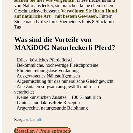
suchen Sie hier wie vergeblich
: Diese Leckerlis sind
von Natur aus lecker, sie brauchen keine chemischen
Geschmacksverbesserer.
Verwöhnen Sie Ihren Hund
auf natürliche Art – mit bestem Gewissen
. Füttern
Sie je nach Größe Ihres Vierbeiners 6 bis 8 Stück pro
Tag.
Was sind die Vorteile von
MAXiDOG Naturleckerli Pferd?
· Edles, köstliches Pferdefleisch
· Bekömmliche, hochwertige Fleischproteine
· Für eine reibungslose Verdauung
· Ausgewogenes Nährstoffgemisch
· Algenmischung für das mineralische Gleichgewicht
· Alle Zutaten sorgsam ausgewählt und frisch
verarbeitet
· Keine künstlichen Zusätze – 100 % natürlich
· Gluten- und laktosefreie Rezeptur
· Artgerechte, naturgesunde Belohnung
Kategorie:
Leckerlis
Bestellen / Preis anfragen