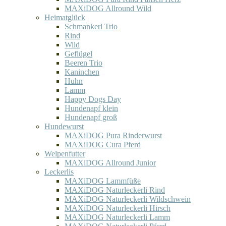
MAXiDOG Allround Wild
Heimatglück
Schmankerl Trio
Rind
Wild
Geflügel
Beeren Trio
Kaninchen
Huhn
Lamm
Happy Dogs Day
Hundenapf klein
Hundenapf groß
Hundewurst
MAXiDOG Pura Rinderwurst
MAXiDOG Cura Pferd
Welpenfutter
MAXiDOG Allround Junior
Leckerlis
MAXiDOG Lammfüße
MAXiDOG Naturleckerli Rind
MAXiDOG Naturleckerli Wildschwein
MAXiDOG Naturleckerli Hirsch
MAXiDOG Naturleckerli Lamm