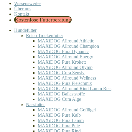
Wissenswertes
Über uns
Kontakt
Kostenlose Futterberatung
Hundefutter
Reico Trockenfutter
MAXiDOG Allround Athletic
MAXiDOG Allround Champion
MAXiDOG Pura Dynamic
MAXiDOG Allround Energy
MAXiDOG Pura Krokett
MAXiDOG Allround Olymp
MAXiDOG Cura Sensiv
MAXiDOG Allround Wellness
MAXiDOG Pura Fleischmix
MAXiDOG Allround Rind Lamm Reis
MAXiDOG Ballaststoffe+
MAXiDOG Cura Alge
Nassfutter
MAXiDOG Allround Geflügel
MAXiDOG Pura Kalb
MAXiDOG Pura Lamm
MAXiDOG Pura Pute
MAXiDOG Pura Rind