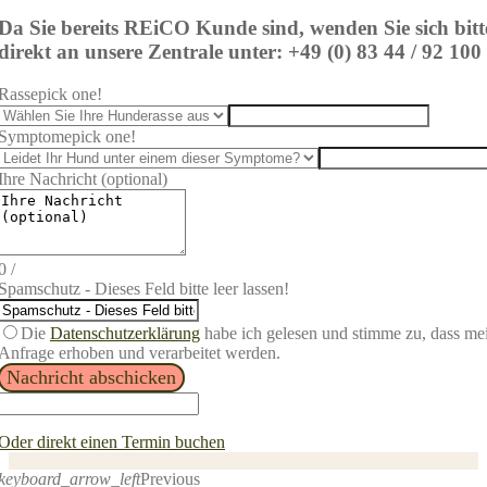
Da Sie bereits REi
CO Kunde sind, wenden Sie sich bitt
direkt an unsere Zentrale unter: +49 (0) 83 44 / 92 100
Rasse
pick one!
Symptome
pick one!
Ihre Nachricht (optional)
0
/
Spamschutz - Dieses Feld bitte leer lassen!
Die
Datenschutzerklärung
habe ich gelesen und stimme zu, dass m
Anfrage erhoben und verarbeitet werden.
Nachricht abschicken
Oder direkt einen Termin buchen
keyboard_arrow_left
Previous