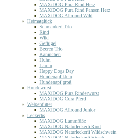
MAXiDOG Pura Rind Herz
MAXiDOG Pura Rind Pansen Herz
MAXiDOG Allround Wild
Heimatglück
Schmankerl Trio
Rind
Wild
Geflügel
Beeren Trio
Kaninchen
Huhn
Lamm
Happy Dogs Day
Hundenapf klein
Hundenapf groß
Hundewurst
MAXiDOG Pura Rinderwurst
MAXiDOG Cura Pferd
Welpenfutter
MAXiDOG Allround Junior
Leckerlis
MAXiDOG Lammfüße
MAXiDOG Naturleckerli Rind
MAXiDOG Naturleckerli Wildschwein
MAXiDOG Naturleckerli Hirsch