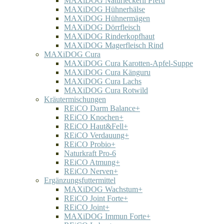
MAXiDOG Naturleckerli Pferd
MAXiDOG Hühnerhälse
MAXiDOG Hühnermägen
MAXiDOG Dörrfleisch
MAXiDOG Rinderkopfhaut
MAXiDOG Magerfleisch Rind
MAXiDOG Cura
MAXiDOG Cura Karotten-Apfel-Suppe
MAXiDOG Cura Känguru
MAXiDOG Cura Lachs
MAXiDOG Cura Rotwild
Kräutermischungen
REiCO Darm Balance+
REiCO Knochen+
REiCO Haut&Fell+
REiCO Verdauung+
REiCO Probio+
Naturkraft Pro-6
REiCO Atmung+
REiCO Nerven+
Ergänzungsfuttermittel
MAXiDOG Wachstum+
REiCO Joint Forte+
REiCO Joint+
MAXiDOG Immun Forte+