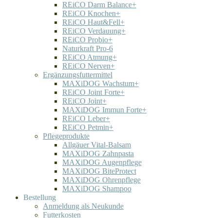
REiCO Darm Balance+
REiCO Knochen+
REiCO Haut&Fell+
REiCO Verdauung+
REiCO Probio+
Naturkraft Pro-6
REiCO Atmung+
REiCO Nerven+
Ergänzungsfuttermittel
MAXiDOG Wachstum+
REiCO Joint Forte+
REiCO Joint+
MAXiDOG Immun Forte+
REiCO Leber+
REiCO Petmin+
Pflegeprodukte
Allgäuer Vital-Balsam
MAXiDOG Zahnpasta
MAXiDOG Augenpflege
MAXiDOG BiteProtect
MAXiDOG Ohrenpflege
MAXiDOG Shampoo
Bestellung
Anmeldung als Neukunde
Futterkosten