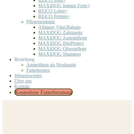
REiCO Joint+
MAXiDOG Immun Forte+
REiCO Leber+
REiCO Petmin+
Pflegeprodukte
Allgäuer Vital-Balsam
MAXiDOG Zahnpasta
MAXiDOG Augenpflege
MAXiDOG BiteProtect
MAXiDOG Ohrenpflege
MAXiDOG Shampoo
Bestellung
Anmeldung als Neukunde
Futterkosten
Wissenswertes
Über uns
Kontakt
Kostenlose Futterberatung