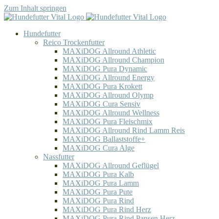
Zum Inhalt springen
Hundefutter
Reico Trockenfutter
MAXiDOG Allround Athletic
MAXiDOG Allround Champion
MAXiDOG Pura Dynamic
MAXiDOG Allround Energy
MAXiDOG Pura Krokett
MAXiDOG Allround Olymp
MAXiDOG Cura Sensiv
MAXiDOG Allround Wellness
MAXiDOG Pura Fleischmix
MAXiDOG Allround Rind Lamm Reis
MAXiDOG Ballaststoffe+
MAXiDOG Cura Alge
Nassfutter
MAXiDOG Allround Geflügel
MAXiDOG Pura Kalb
MAXiDOG Pura Lamm
MAXiDOG Pura Pute
MAXiDOG Pura Rind
MAXiDOG Pura Rind Herz
MAXiDOG Pura Rind Pansen Herz