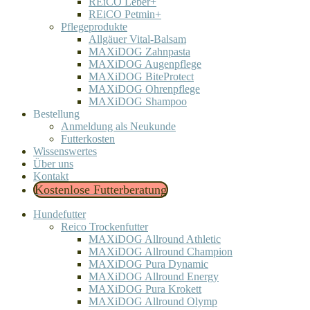
REiCO Leber+
REiCO Petmin+
Pflegeprodukte
Allgäuer Vital-Balsam
MAXiDOG Zahnpasta
MAXiDOG Augenpflege
MAXiDOG BiteProtect
MAXiDOG Ohrenpflege
MAXiDOG Shampoo
Bestellung
Anmeldung als Neukunde
Futterkosten
Wissenswertes
Über uns
Kontakt
Kostenlose Futterberatung
Hundefutter
Reico Trockenfutter
MAXiDOG Allround Athletic
MAXiDOG Allround Champion
MAXiDOG Pura Dynamic
MAXiDOG Allround Energy
MAXiDOG Pura Krokett
MAXiDOG Allround Olymp