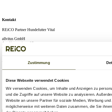
Kontakt
REiCO Partner Hundefutter Vital
allvitus GmbH
Am Kaspersberg 35
63654 Büdingen
wichtige Links
Zustimmung
Det
Kontakt
Futterberatung
Diese Webseite verwendet Cookies
Reico Vertriebspartner werden
Hunderatgeber
Wir verwenden Cookies, um Inhalte und Anzeigen zu personal
Reico Hundefutter Test
und die Zugriffe auf unsere Website zu analysieren. Außerd
Fütterungs-Guide
Neukundenbestellung
Website an unsere Partner für soziale Medien, Werbung und 
Kunden Login
möglicherweise mit weiteren Daten zusammen, die Sie ihnen 
Impressum
|
Datenschutz
| Copyright © 2026 | Offizieller REiCO