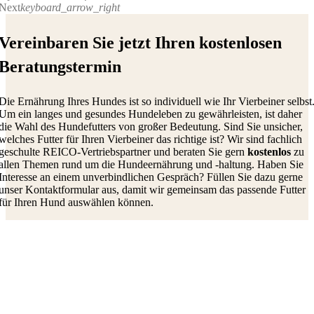
Next
keyboard_arrow_right
Vereinbaren Sie jetzt Ihren kostenlosen
Beratungstermin
Die Ernährung Ihres Hundes ist so individuell wie Ihr Vierbeiner selbst
Um ein langes und gesundes Hundeleben zu gewährleisten, ist daher
die Wahl des Hundefutters von großer Bedeutung.
S
ind Sie unsicher,
welches Futter für Ihren
Vierbeiner
das richtige ist?
Wir sind fachlich
geschulte R
EICO-
Vertriebspartner
und beraten Sie gern
kostenlos
zu
allen Themen rund um die Hundeernährung und
-
haltung.
Haben Sie
Interesse an einem unverbindlichen Gespräch?
Füllen Sie
dazu
gerne
unser Kontaktformular aus
, damit wir gemeinsam das passende Futter
für Ihren Hund auswählen
können
.