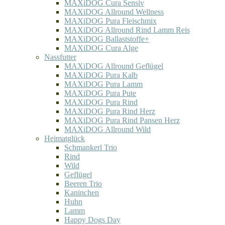
MAXiDOG Cura Sensiv
MAXiDOG Allround Wellness
MAXiDOG Pura Fleischmix
MAXiDOG Allround Rind Lamm Reis
MAXiDOG Ballaststoffe+
MAXiDOG Cura Alge
Nassfutter
MAXiDOG Allround Geflügel
MAXiDOG Pura Kalb
MAXiDOG Pura Lamm
MAXiDOG Pura Pute
MAXiDOG Pura Rind
MAXiDOG Pura Rind Herz
MAXiDOG Pura Rind Pansen Herz
MAXiDOG Allround Wild
Heimatglück
Schmankerl Trio
Rind
Wild
Geflügel
Beeren Trio
Kaninchen
Huhn
Lamm
Happy Dogs Day