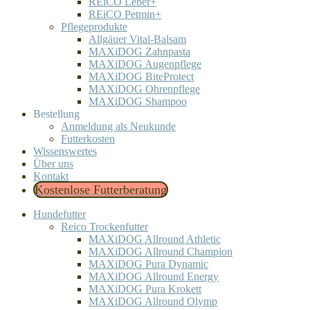
REiCO Leber+
REiCO Petmin+
Pflegeprodukte
Allgäuer Vital-Balsam
MAXiDOG Zahnpasta
MAXiDOG Augenpflege
MAXiDOG BiteProtect
MAXiDOG Ohrenpflege
MAXiDOG Shampoo
Bestellung
Anmeldung als Neukunde
Futterkosten
Wissenswertes
Über uns
Kontakt
Kostenlose Futterberatung
Hundefutter
Reico Trockenfutter
MAXiDOG Allround Athletic
MAXiDOG Allround Champion
MAXiDOG Pura Dynamic
MAXiDOG Allround Energy
MAXiDOG Pura Krokett
MAXiDOG Allround Olymp