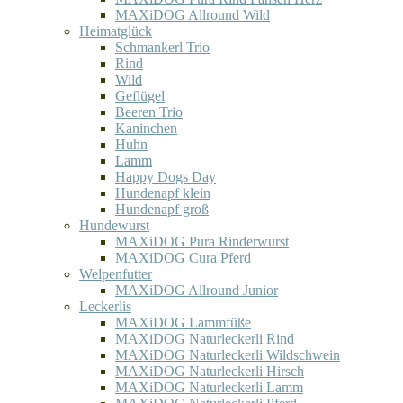
MAXiDOG Allround Wild
Heimatglück
Schmankerl Trio
Rind
Wild
Geflügel
Beeren Trio
Kaninchen
Huhn
Lamm
Happy Dogs Day
Hundenapf klein
Hundenapf groß
Hundewurst
MAXiDOG Pura Rinderwurst
MAXiDOG Cura Pferd
Welpenfutter
MAXiDOG Allround Junior
Leckerlis
MAXiDOG Lammfüße
MAXiDOG Naturleckerli Rind
MAXiDOG Naturleckerli Wildschwein
MAXiDOG Naturleckerli Hirsch
MAXiDOG Naturleckerli Lamm