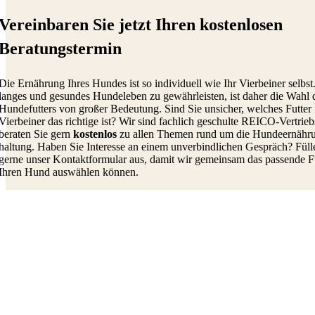
Vereinbaren Sie jetzt Ihren kostenlosen
Beratungstermin
Die Ernährung Ihres Hundes ist so individuell wie Ihr Vierbeiner selbs
langes und gesundes Hundeleben zu gewährleisten, ist daher
die Wahl 
Hundefutters von großer Bedeutung.
S
ind Sie unsicher, welches Futter 
Vierbeiner
das richtige ist?
Wir sind fachlich
geschulte R
EICO-
Vertrie
beraten Sie gern
kostenlos
zu allen Themen rund um die Hundeernähr
haltung.
Haben Sie Interesse an einem unverbindlichen Gespräch?
Füll
gerne unser Kontaktformular aus
, damit wir gemeinsam das passende Fu
Ihren Hund auswählen
können
.