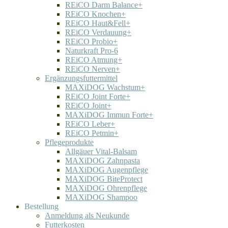
REiCO Darm Balance+
REiCO Knochen+
REiCO Haut&Fell+
REiCO Verdauung+
REiCO Probio+
Naturkraft Pro-6
REiCO Atmung+
REiCO Nerven+
Ergänzungsfuttermittel
MAXiDOG Wachstum+
REiCO Joint Forte+
REiCO Joint+
MAXiDOG Immun Forte+
REiCO Leber+
REiCO Petmin+
Pflegeprodukte
Allgäuer Vital-Balsam
MAXiDOG Zahnpasta
MAXiDOG Augenpflege
MAXiDOG BiteProtect
MAXiDOG Ohrenpflege
MAXiDOG Shampoo
Bestellung
Anmeldung als Neukunde
Futterkosten