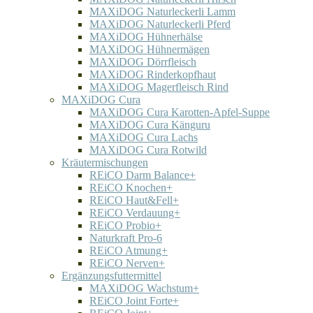
MAXiDOG Naturleckerli Lamm
MAXiDOG Naturleckerli Pferd
MAXiDOG Hühnerhälse
MAXiDOG Hühnermägen
MAXiDOG Dörrfleisch
MAXiDOG Rinderkopfhaut
MAXiDOG Magerfleisch Rind
MAXiDOG Cura
MAXiDOG Cura Karotten-Apfel-Suppe
MAXiDOG Cura Känguru
MAXiDOG Cura Lachs
MAXiDOG Cura Rotwild
Kräutermischungen
REiCO Darm Balance+
REiCO Knochen+
REiCO Haut&Fell+
REiCO Verdauung+
REiCO Probio+
Naturkraft Pro-6
REiCO Atmung+
REiCO Nerven+
Ergänzungsfuttermittel
MAXiDOG Wachstum+
REiCO Joint Forte+