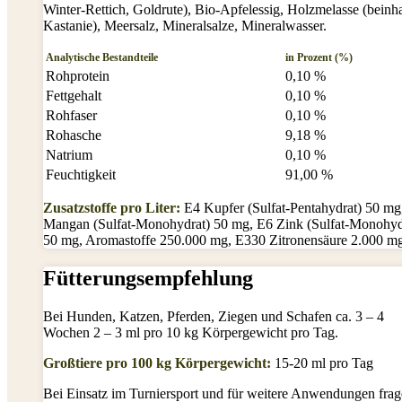
Winter-Rettich, Goldrute), Bio-Apfelessig, Holzmelasse (beinha
Kastanie), Meersalz, Mineralsalze, Mineralwasser.
Analytische Bestandteile
in Prozent (%)
Rohprotein
0,10 %
Fettgehalt
0,10 %
Rohfaser
0,10 %
Rohasche
9,18 %
Natrium
0,10 %
Feuchtigkeit
91,00 %
Zusatzstoffe pro Liter:
E4 Kupfer (Sulfat-Pentahydrat) 50 mg
Mangan (Sulfat-Monohydrat) 50 mg, E6 Zink (Sulfat-Monohyd
50 mg, Aromastoffe 250.000 mg, E330 Zitronensäure 2.000 m
Fütterungsempfehlung
Bei Hunden, Katzen, Pferden, Ziegen und Schafen ca. 3 – 4
Wochen 2 – 3 ml pro 10 kg Körpergewicht pro Tag.
Großtiere pro 100 kg Körpergewicht:
15-20 ml pro Tag
Bei Einsatz im Turniersport und für weitere Anwendungen fra