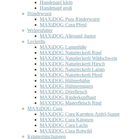
Hundenapf klein
Hundenapf groß
Hundewurst
MAXiDOG Pura Rinderwurst
MAXiDOG Cura Pferd
Welpenfutter
MAXiDOG Allround Junior
Leckerlis
MAXiDOG Lammfüße
MAXiDOG Naturleckerli Rind
MAXiDOG Naturleckerli Wildschwein
MAXiDOG Naturleckerli Hirsch
MAXiDOG Naturleckerli Lamm
MAXiDOG Naturleckerli Pferd
MAXiDOG Hühnerhälse
MAXiDOG Hühnermägen
MAXiDOG Dörrfleisch
MAXiDOG Rinderkopfhaut
MAXiDOG Magerfleisch Rind
MAXiDOG Cura
MAXiDOG Cura Karotten-Apfel-Suppe
MAXiDOG Cura Känguru
MAXiDOG Cura Lachs
MAXiDOG Cura Rotwild
Kräutermischungen