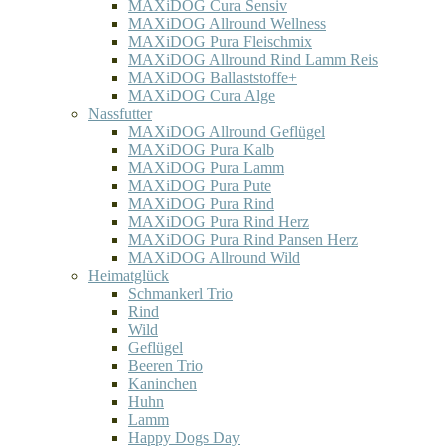
MAXiDOG Cura Sensiv
MAXiDOG Allround Wellness
MAXiDOG Pura Fleischmix
MAXiDOG Allround Rind Lamm Reis
MAXiDOG Ballaststoffe+
MAXiDOG Cura Alge
Nassfutter
MAXiDOG Allround Geflügel
MAXiDOG Pura Kalb
MAXiDOG Pura Lamm
MAXiDOG Pura Pute
MAXiDOG Pura Rind
MAXiDOG Pura Rind Herz
MAXiDOG Pura Rind Pansen Herz
MAXiDOG Allround Wild
Heimatglück
Schmankerl Trio
Rind
Wild
Geflügel
Beeren Trio
Kaninchen
Huhn
Lamm
Happy Dogs Day