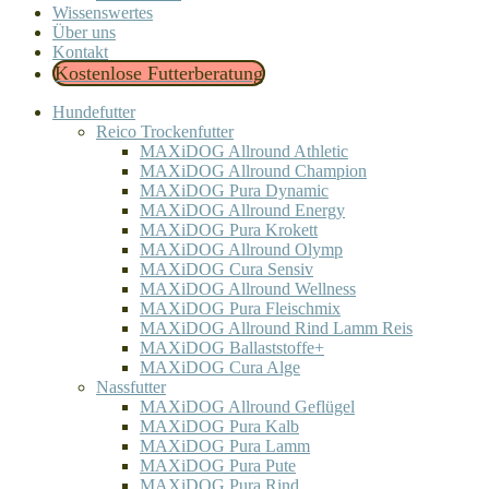
Wissenswertes
Über uns
Kontakt
Kostenlose Futterberatung
Hundefutter
Reico Trockenfutter
MAXiDOG Allround Athletic
MAXiDOG Allround Champion
MAXiDOG Pura Dynamic
MAXiDOG Allround Energy
MAXiDOG Pura Krokett
MAXiDOG Allround Olymp
MAXiDOG Cura Sensiv
MAXiDOG Allround Wellness
MAXiDOG Pura Fleischmix
MAXiDOG Allround Rind Lamm Reis
MAXiDOG Ballaststoffe+
MAXiDOG Cura Alge
Nassfutter
MAXiDOG Allround Geflügel
MAXiDOG Pura Kalb
MAXiDOG Pura Lamm
MAXiDOG Pura Pute
MAXiDOG Pura Rind