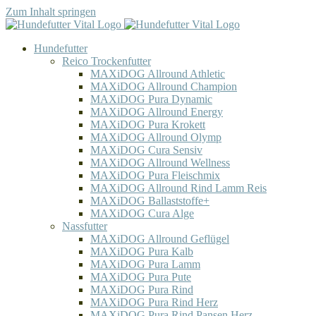
Zum Inhalt springen
Hundefutter
Reico Trockenfutter
MAXiDOG Allround Athletic
MAXiDOG Allround Champion
MAXiDOG Pura Dynamic
MAXiDOG Allround Energy
MAXiDOG Pura Krokett
MAXiDOG Allround Olymp
MAXiDOG Cura Sensiv
MAXiDOG Allround Wellness
MAXiDOG Pura Fleischmix
MAXiDOG Allround Rind Lamm Reis
MAXiDOG Ballaststoffe+
MAXiDOG Cura Alge
Nassfutter
MAXiDOG Allround Geflügel
MAXiDOG Pura Kalb
MAXiDOG Pura Lamm
MAXiDOG Pura Pute
MAXiDOG Pura Rind
MAXiDOG Pura Rind Herz
MAXiDOG Pura Rind Pansen Herz