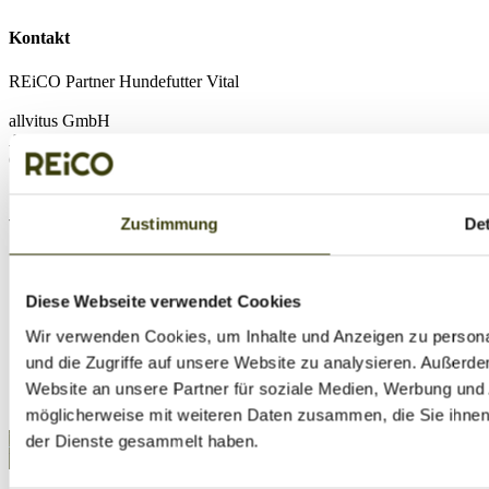
Kontakt
REiCO Partner Hundefutter Vital
allvitus GmbH
Am Kaspersberg 35
63654 Büdingen
wichtige Links
Zustimmung
Det
Kontakt
Futterberatung
Diese Webseite verwendet Cookies
Reico Vertriebspartner werden
Hunderatgeber
Wir verwenden Cookies, um Inhalte und Anzeigen zu personal
Reico Hundefutter Test
und die Zugriffe auf unsere Website zu analysieren. Außerd
Fütterungs-Guide
Neukundenbestellung
Website an unsere Partner für soziale Medien, Werbung und 
Kunden Login
möglicherweise mit weiteren Daten zusammen, die Sie ihnen 
Impressum
|
Datenschutz
| Copyright © 2026 | Offizieller REiCO
der Dienste gesammelt haben.
Vertriebspartner - Hundefutter Vital das Original seit 2009