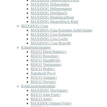
MAXiDOG Naturleckerli Pferd
MAXiDOG Hühnerhälse
MAXiDOG Hühnermägen
MAXiDOG Dörrfleisch
MAXiDOG Rinderkopfhaut
MAXiDOG Magerfleisch Rind
MAXiDOG Cura
MAXiDOG Cura Karotten-Apfel-Suppe
MAXiDOG Cura Känguru
MAXiDOG Cura Lachs
MAXiDOG Cura Rotwild
Kräutermischungen
REiCO Darm Balance+
REiCO Knochen+
REiCO Haut&Fell+
REiCO Verdauung+
REiCO Probio+
Naturkraft Pro-6
REiCO Atmung+
REiCO Nerven+
Ergänzungsfuttermittel
MAXiDOG Wachstum+
REiCO Joint Forte+
REiCO Joint+
MAXiDOG Immun Forte+