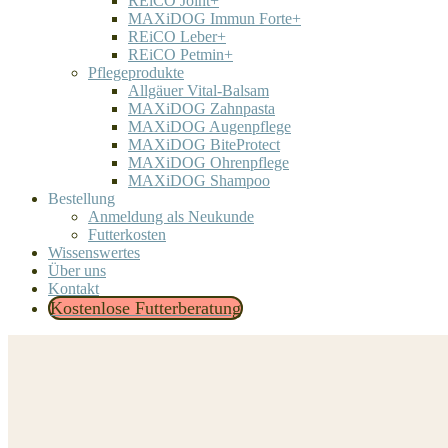
REiCO Joint+
MAXiDOG Immun Forte+
REiCO Leber+
REiCO Petmin+
Pflegeprodukte
Allgäuer Vital-Balsam
MAXiDOG Zahnpasta
MAXiDOG Augenpflege
MAXiDOG BiteProtect
MAXiDOG Ohrenpflege
MAXiDOG Shampoo
Bestellung
Anmeldung als Neukunde
Futterkosten
Wissenswertes
Über uns
Kontakt
Kostenlose Futterberatung