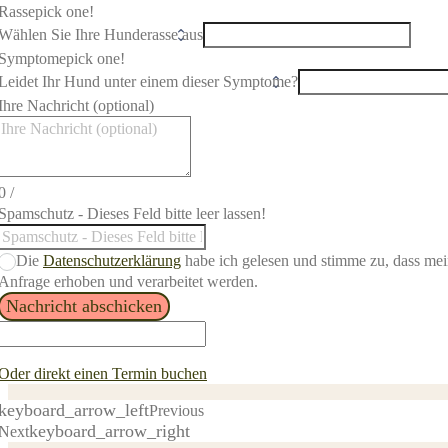
Rasse
pick one!
Symptome
pick one!
Ihre Nachricht (optional)
0
/
Spamschutz - Dieses Feld bitte leer lassen!
Die
Datenschutzerklärung
habe ich gelesen und stimme zu, dass m
Anfrage erhoben und verarbeitet werden.
Nachricht abschicken
Oder direkt einen Termin buchen
keyboard_arrow_left
Previous
keyboard_arrow_right
Next