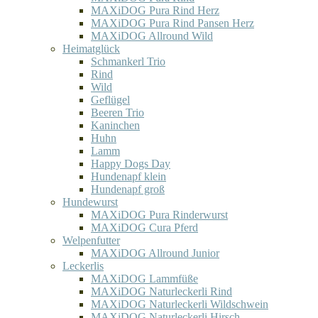
MAXiDOG Pura Rind Herz
MAXiDOG Pura Rind Pansen Herz
MAXiDOG Allround Wild
Heimatglück
Schmankerl Trio
Rind
Wild
Geflügel
Beeren Trio
Kaninchen
Huhn
Lamm
Happy Dogs Day
Hundenapf klein
Hundenapf groß
Hundewurst
MAXiDOG Pura Rinderwurst
MAXiDOG Cura Pferd
Welpenfutter
MAXiDOG Allround Junior
Leckerlis
MAXiDOG Lammfüße
MAXiDOG Naturleckerli Rind
MAXiDOG Naturleckerli Wildschwein
MAXiDOG Naturleckerli Hirsch