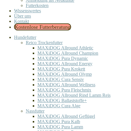
Anmeldung als Neukunde
Futterkosten
Wissenswertes
Über uns
Kontakt
Kostenlose Futterberatung
Hundefutter
Reico Trockenfutter
MAXiDOG Allround Athletic
MAXiDOG Allround Champion
MAXiDOG Pura Dynamic
MAXiDOG Allround Energy
MAXiDOG Pura Krokett
MAXiDOG Allround Olymp
MAXiDOG Cura Sensiv
MAXiDOG Allround Wellness
MAXiDOG Pura Fleischmix
MAXiDOG Allround Rind Lamm Reis
MAXiDOG Ballaststoffe+
MAXiDOG Cura Alge
Nassfutter
MAXiDOG Allround Geflügel
MAXiDOG Pura Kalb
MAXiDOG Pura Lamm