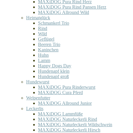
MAXiDOG Pura Rind Herz
MAXiDOG Pura Rind Pansen Herz
MAXiDOG Allround Wild
Heimatglück
Schmankerl Trio
Rind
Wild
Geflügel
Beeren Trio
Kaninchen
Huhn
Lamm
Happy Dogs Day
Hundenapf klein
Hundenapf groß
Hundewurst
MAXiDOG Pura Rinderwurst
MAXiDOG Cura Pferd
Welpenfutter
MAXiDOG Allround Junior
Leckerlis
MAXiDOG Lammfüße
MAXiDOG Naturleckerli Rind
MAXiDOG Naturleckerli Wildschwein
MAXiDOG Naturleckerli Hirsch