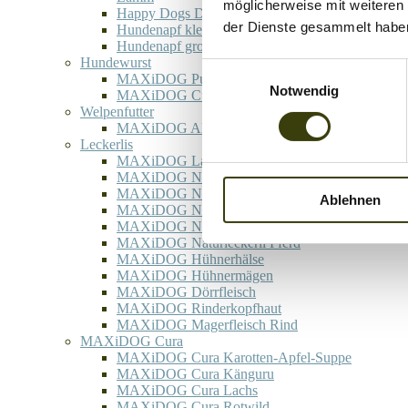
möglicherweise mit weiteren
Happy Dogs Day
der Dienste gesammelt habe
Hundenapf klein
Hundenapf groß
Hundewurst
Einwilligungsauswahl
MAXiDOG Pura Rinderwurst
Notwendig
MAXiDOG Cura Pferd
Welpenfutter
MAXiDOG Allround Junior
Leckerlis
MAXiDOG Lammfüße
MAXiDOG Naturleckerli Rind
MAXiDOG Naturleckerli Wildschwein
Ablehnen
MAXiDOG Naturleckerli Hirsch
MAXiDOG Naturleckerli Lamm
MAXiDOG Naturleckerli Pferd
MAXiDOG Hühnerhälse
MAXiDOG Hühnermägen
MAXiDOG Dörrfleisch
MAXiDOG Rinderkopfhaut
MAXiDOG Magerfleisch Rind
MAXiDOG Cura
MAXiDOG Cura Karotten-Apfel-Suppe
MAXiDOG Cura Känguru
MAXiDOG Cura Lachs
MAXiDOG Cura Rotwild