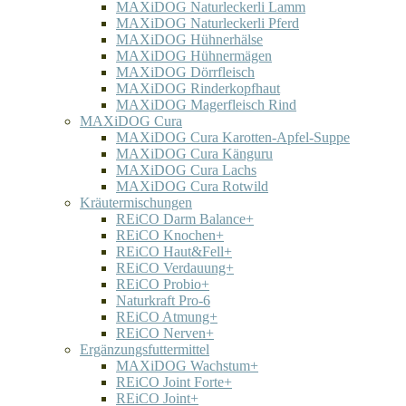
MAXiDOG Naturleckerli Lamm
MAXiDOG Naturleckerli Pferd
MAXiDOG Hühnerhälse
MAXiDOG Hühnermägen
MAXiDOG Dörrfleisch
MAXiDOG Rinderkopfhaut
MAXiDOG Magerfleisch Rind
MAXiDOG Cura
MAXiDOG Cura Karotten-Apfel-Suppe
MAXiDOG Cura Känguru
MAXiDOG Cura Lachs
MAXiDOG Cura Rotwild
Kräutermischungen
REiCO Darm Balance+
REiCO Knochen+
REiCO Haut&Fell+
REiCO Verdauung+
REiCO Probio+
Naturkraft Pro-6
REiCO Atmung+
REiCO Nerven+
Ergänzungsfuttermittel
MAXiDOG Wachstum+
REiCO Joint Forte+
REiCO Joint+