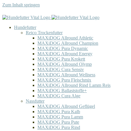
Zum Inhalt springen
Hundefutter
Reico Trockenfutter
MAXiDOG Allround Athletic
MAXiDOG Allround Champion
MAXiDOG Pura Dynamic
MAXiDOG Allround Energy
MAXiDOG Pura Krokett
MAXiDOG Allround Olymp
MAXiDOG Cura Sensiv
MAXiDOG Allround Wellness
MAXiDOG Pura Fleischmix
MAXiDOG Allround Rind Lamm Reis
MAXiDOG Ballaststoffe+
MAXiDOG Cura Alge
Nassfutter
MAXiDOG Allround Geflügel
MAXiDOG Pura Kalb
MAXiDOG Pura Lamm
MAXiDOG Pura Pute
MAXiDOG Pura Rind