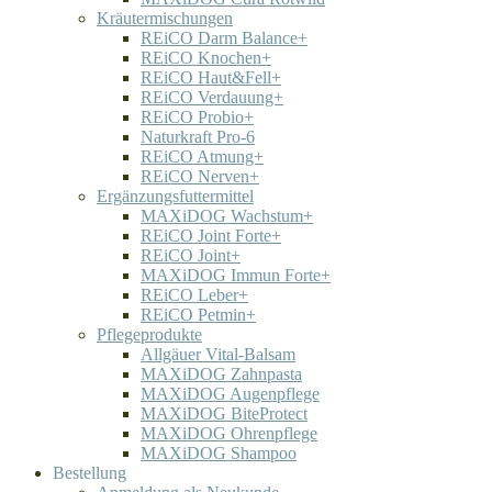
Kräutermischungen
REiCO Darm Balance+
REiCO Knochen+
REiCO Haut&Fell+
REiCO Verdauung+
REiCO Probio+
Naturkraft Pro-6
REiCO Atmung+
REiCO Nerven+
Ergänzungsfuttermittel
MAXiDOG Wachstum+
REiCO Joint Forte+
REiCO Joint+
MAXiDOG Immun Forte+
REiCO Leber+
REiCO Petmin+
Pflegeprodukte
Allgäuer Vital-Balsam
MAXiDOG Zahnpasta
MAXiDOG Augenpflege
MAXiDOG BiteProtect
MAXiDOG Ohrenpflege
MAXiDOG Shampoo
Bestellung