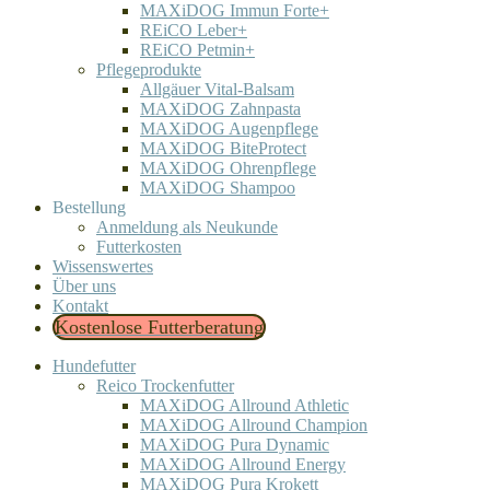
MAXiDOG Immun Forte+
REiCO Leber+
REiCO Petmin+
Pflegeprodukte
Allgäuer Vital-Balsam
MAXiDOG Zahnpasta
MAXiDOG Augenpflege
MAXiDOG BiteProtect
MAXiDOG Ohrenpflege
MAXiDOG Shampoo
Bestellung
Anmeldung als Neukunde
Futterkosten
Wissenswertes
Über uns
Kontakt
Kostenlose Futterberatung
Hundefutter
Reico Trockenfutter
MAXiDOG Allround Athletic
MAXiDOG Allround Champion
MAXiDOG Pura Dynamic
MAXiDOG Allround Energy
MAXiDOG Pura Krokett