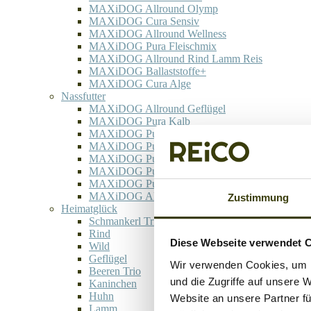
MAXiDOG Allround Olymp
MAXiDOG Cura Sensiv
MAXiDOG Allround Wellness
MAXiDOG Pura Fleischmix
MAXiDOG Allround Rind Lamm Reis
MAXiDOG Ballaststoffe+
MAXiDOG Cura Alge
Nassfutter
MAXiDOG Allround Geflügel
MAXiDOG Pura Kalb
MAXiDOG Pura Lamm
MAXiDOG Pura Pute
MAXiDOG Pura Rind
MAXiDOG Pura Rind Herz
MAXiDOG Pura Rind Pansen Herz
MAXiDOG Allround Wild
Zustimmung
Heimatglück
Schmankerl Trio
Rind
Diese Webseite verwendet 
Wild
Geflügel
Wir verwenden Cookies, um I
Beeren Trio
und die Zugriffe auf unsere 
Kaninchen
Huhn
Website an unsere Partner fü
Lamm