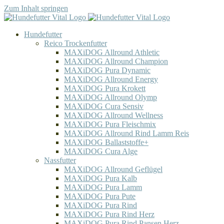
Zum Inhalt springen
Hundefutter
Reico Trockenfutter
MAXiDOG Allround Athletic
MAXiDOG Allround Champion
MAXiDOG Pura Dynamic
MAXiDOG Allround Energy
MAXiDOG Pura Krokett
MAXiDOG Allround Olymp
MAXiDOG Cura Sensiv
MAXiDOG Allround Wellness
MAXiDOG Pura Fleischmix
MAXiDOG Allround Rind Lamm Reis
MAXiDOG Ballaststoffe+
MAXiDOG Cura Alge
Nassfutter
MAXiDOG Allround Geflügel
MAXiDOG Pura Kalb
MAXiDOG Pura Lamm
MAXiDOG Pura Pute
MAXiDOG Pura Rind
MAXiDOG Pura Rind Herz
MAXiDOG Pura Rind Pansen Herz