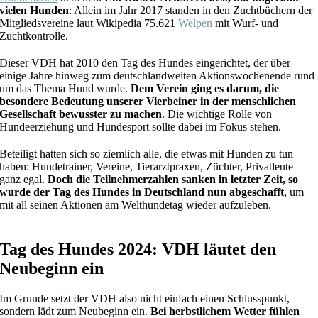
vielen Hunden
: Allein im Jahr 2017 standen in den Zuchtbüchern der
Mitgliedsvereine laut Wikipedia 75.621
Welpen
mit Wurf- und
Zuchtkontrolle.
Dieser VDH hat 2010 den Tag des Hundes eingerichtet, der über
einige Jahre hinweg zum deutschlandweiten Aktionswochenende rund
um das Thema Hund wurde.
Dem Verein ging es darum, die
besondere Bedeutung unserer Vierbeiner in der menschlichen
Gesellschaft bewusster zu machen
. Die wichtige Rolle von
Hundeerziehung und Hundesport sollte dabei im Fokus stehen.
Beteiligt hatten sich so ziemlich alle, die etwas mit Hunden zu tun
haben: Hundetrainer, Vereine, Tierarztpraxen, Züchter, Privatleute –
ganz egal.
Doch die Teilnehmerzahlen sanken in letzter Zeit, so
wurde der Tag des Hundes in Deutschland nun abgeschafft
, um
mit all seinen Aktionen am Welthundetag wieder aufzuleben.
Tag des Hundes 2024: VDH läutet den
Neubeginn ein
Im Grunde setzt der VDH also nicht einfach einen Schlusspunkt,
sondern lädt zum Neubeginn ein.
Bei herbstlichem Wetter fühlen