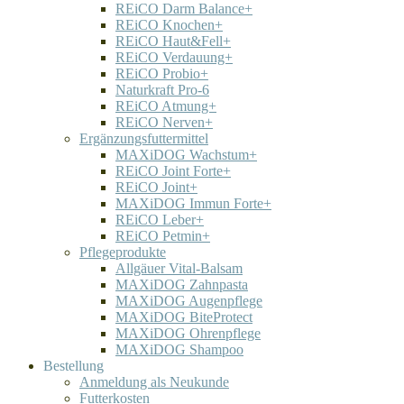
REiCO Darm Balance+
REiCO Knochen+
REiCO Haut&Fell+
REiCO Verdauung+
REiCO Probio+
Naturkraft Pro-6
REiCO Atmung+
REiCO Nerven+
Ergänzungsfuttermittel
MAXiDOG Wachstum+
REiCO Joint Forte+
REiCO Joint+
MAXiDOG Immun Forte+
REiCO Leber+
REiCO Petmin+
Pflegeprodukte
Allgäuer Vital-Balsam
MAXiDOG Zahnpasta
MAXiDOG Augenpflege
MAXiDOG BiteProtect
MAXiDOG Ohrenpflege
MAXiDOG Shampoo
Bestellung
Anmeldung als Neukunde
Futterkosten