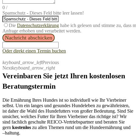
0
/
Spamschutz - Dieses Feld bitte leer lassen!
Die
Datenschutzerklärung
habe ich gelesen und stimme zu, dass 
Anfrage erhoben und verarbeitet werden.
Nachricht abschicken
Oder direkt einen Termin buchen
keyboard_arrow_left
Previous
Next
keyboard_arrow_right
Vereinbaren Sie jetzt Ihren kostenlosen
Beratungstermin
Die Ernährung Ihres Hundes ist so individuell wie Ihr Vierbeiner
selbst. Um ein langes und gesundes Hundeleben zu gewährleisten,
ist daher
die Wahl des Hundefutters von großer Bedeutung.
S
ind Sie
unsicher, welches Futter für Ihren
Vierbeiner
das richtige ist?
Wir
sind fachlich
geschulte R
EICO-
Vertriebspartner
und beraten Sie
gern
kostenlos
zu allen Themen rund um die Hundeernährung und
–
haltung.