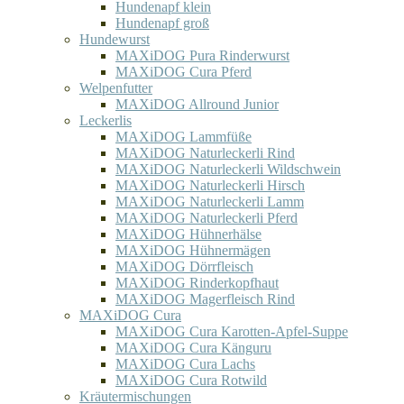
Hundenapf klein
Hundenapf groß
Hundewurst
MAXiDOG Pura Rinderwurst
MAXiDOG Cura Pferd
Welpenfutter
MAXiDOG Allround Junior
Leckerlis
MAXiDOG Lammfüße
MAXiDOG Naturleckerli Rind
MAXiDOG Naturleckerli Wildschwein
MAXiDOG Naturleckerli Hirsch
MAXiDOG Naturleckerli Lamm
MAXiDOG Naturleckerli Pferd
MAXiDOG Hühnerhälse
MAXiDOG Hühnermägen
MAXiDOG Dörrfleisch
MAXiDOG Rinderkopfhaut
MAXiDOG Magerfleisch Rind
MAXiDOG Cura
MAXiDOG Cura Karotten-Apfel-Suppe
MAXiDOG Cura Känguru
MAXiDOG Cura Lachs
MAXiDOG Cura Rotwild
Kräutermischungen