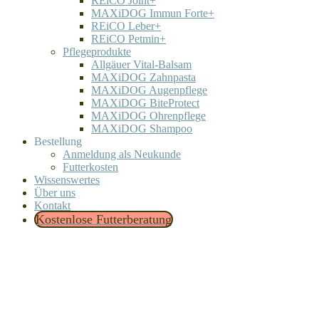
REiCO Joint+
MAXiDOG Immun Forte+
REiCO Leber+
REiCO Petmin+
Pflegeprodukte
Allgäuer Vital-Balsam
MAXiDOG Zahnpasta
MAXiDOG Augenpflege
MAXiDOG BiteProtect
MAXiDOG Ohrenpflege
MAXiDOG Shampoo
Bestellung
Anmeldung als Neukunde
Futterkosten
Wissenswertes
Über uns
Kontakt
Kostenlose Futterberatung