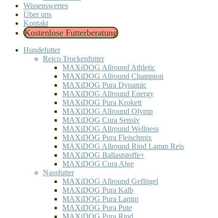
Wissenswertes
Über uns
Kontakt
Kostenlose Futterberatung
Hundefutter
Reico Trockenfutter
MAXiDOG Allround Athletic
MAXiDOG Allround Champion
MAXiDOG Pura Dynamic
MAXiDOG Allround Energy
MAXiDOG Pura Krokett
MAXiDOG Allround Olymp
MAXiDOG Cura Sensiv
MAXiDOG Allround Wellness
MAXiDOG Pura Fleischmix
MAXiDOG Allround Rind Lamm Reis
MAXiDOG Ballaststoffe+
MAXiDOG Cura Alge
Nassfutter
MAXiDOG Allround Geflügel
MAXiDOG Pura Kalb
MAXiDOG Pura Lamm
MAXiDOG Pura Pute
MAXiDOG Pura Rind