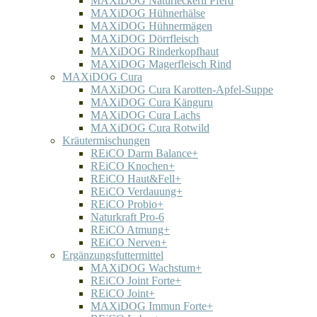
MAXiDOG Naturleckerli Pferd
MAXiDOG Hühnerhälse
MAXiDOG Hühnermägen
MAXiDOG Dörrfleisch
MAXiDOG Rinderkopfhaut
MAXiDOG Magerfleisch Rind
MAXiDOG Cura
MAXiDOG Cura Karotten-Apfel-Suppe
MAXiDOG Cura Känguru
MAXiDOG Cura Lachs
MAXiDOG Cura Rotwild
Kräutermischungen
REiCO Darm Balance+
REiCO Knochen+
REiCO Haut&Fell+
REiCO Verdauung+
REiCO Probio+
Naturkraft Pro-6
REiCO Atmung+
REiCO Nerven+
Ergänzungsfuttermittel
MAXiDOG Wachstum+
REiCO Joint Forte+
REiCO Joint+
MAXiDOG Immun Forte+