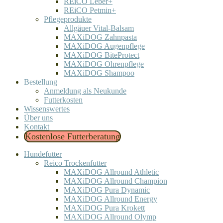
REiCO Leber+
REiCO Petmin+
Pflegeprodukte
Allgäuer Vital-Balsam
MAXiDOG Zahnpasta
MAXiDOG Augenpflege
MAXiDOG BiteProtect
MAXiDOG Ohrenpflege
MAXiDOG Shampoo
Bestellung
Anmeldung als Neukunde
Futterkosten
Wissenswertes
Über uns
Kontakt
Kostenlose Futterberatung
Hundefutter
Reico Trockenfutter
MAXiDOG Allround Athletic
MAXiDOG Allround Champion
MAXiDOG Pura Dynamic
MAXiDOG Allround Energy
MAXiDOG Pura Krokett
MAXiDOG Allround Olymp