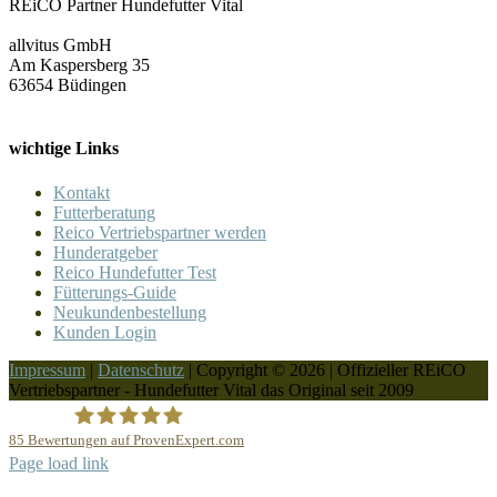
REiCO Partner Hundefutter Vital
allvitus GmbH
Am Kaspersberg 35
63654 Büdingen
wichtige Links
Kontakt
Futterberatung
Reico Vertriebspartner werden
Hunderatgeber
Reico Hundefutter Test
Fütterungs-Guide
Neukundenbestellung
Kunden Login
Impressum
|
Datenschutz
| Copyright © 2026 | Offizieller REiCO
Vertriebspartner - Hundefutter Vital das Original seit 2009
85
Bewertungen auf ProvenExpert.com
Page load link
REICO Partner Hundefutter Vital