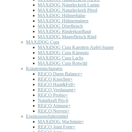
MAXiDOG Naturleckerli Lamm
MAXiDOG Naturleckerli Pferd
MAXiDOG Hühnerhälse
MAXiDOG Hühnermägen
MAXiDOG Dörrfleisch
MAXiDOG Rinderkopfhaut
MAXiDOG Magerfleisch Rind
MAXiDOG Cura
MAXiDOG Cura Karotten-Apfel-Suppe
MAXiDOG Cura Känguru
MAXiDOG Cura Lachs
MAXiDOG Cura Rotwild
Kräutermischungen
REiCO Darm Balance+
REiCO Knochen+
REiCO Haut&Fell+
REiCO Verdauung+
REiCO Probio+
Naturkraft Pro-6
REiCO Atmung+
REiCO Nerven+
Ergänzungsfuttermittel
MAXiDOG Wachstum+
REiCO Joint Forte+