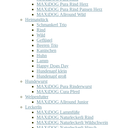
MAXiDOG Pura Rind Herz
MAXiDOG Pura Rind Pansen Herz
MAXiDOG Allround Wild
Heimatglück
Schmankerl Trio
Rind
Wild
Geflügel
Beeren Trio
Kaninchen
Huhn
Lamm
Happy Dogs Day
Hundenapf klein
Hundenapf groß
Hundewurst
MAXiDOG Pura Rinderwurst
MAXiDOG Cura Pferd
Welpenfutter
MAXiDOG Allround Junior
Leckerlis
MAXiDOG Lammfüße
MAXiDOG Naturleckerli Rind
MAXiDOG Naturleckerli Wildschwein
MAXiDOG Naturleckerli Hirsch