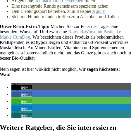
Artgerechte,
schmackhafte Leckerchen
füttern
Eine riesengroße Runde gemeinsam spazieren gehen
Den Lieblingssport betreiben, zum Beispiel
Agility
Sich mit Hundefreunden treffen zum Austoben und Tollen
Unser Reico-Extra-Tipp:
Machen Sie zur Feier des Tages eine
besondere Wurst auf. Und zwar eine
Rotwild-Wurst mit Pastinake
Marke CuraDog
. Wir bezeichnen dieses Produkt als bekömmlichen
Kraftspender, es ist hypoallergen und enthält zu 60 Prozent wertvolles
Muskelfleisch. An Mineralstoffen, Vitaminen und Spurenelementen
mangelt es selbstverständlich nicht, und das Ganze gibt es auch noch i
bester Bio-Qualität.
Nein sagen ist hier wirklich nicht möglich,
wir sagen höchstens:
Wau!
teilen
teilen
teilen
teilen
teilen
Weitere Ratgeber, die Sie interessieren