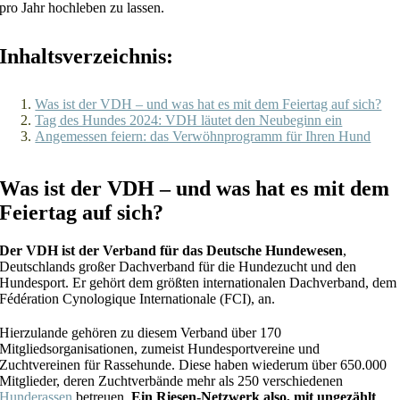
pro Jahr hochleben zu lassen.
Inhaltsverzeichnis:
Was ist der VDH – und was hat es mit dem Feiertag auf sich?
Tag des Hundes 2024: VDH läutet den Neubeginn ein
Angemessen feiern: das Verwöhnprogramm für Ihren Hund
Was ist der VDH – und was hat es mit dem
Feiertag auf sich?
Der VDH ist der Verband für das Deutsche Hundewesen
,
Deutschlands großer Dachverband für die Hundezucht und den
Hundesport. Er gehört dem größten internationalen Dachverband, dem
Fédération Cynologique Internationale (FCI), an.
Hierzulande gehören zu diesem Verband über 170
Mitgliedsorganisationen, zumeist Hundesportvereine und
Zuchtvereinen für Rassehunde. Diese haben wiederum über 650.000
Mitglieder, deren Zuchtverbände mehr als 250 verschiedenen
Hunderassen
betreuen.
Ein Riesen-Netzwerk also, mit ungezählt