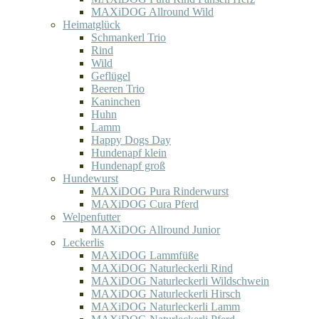
MAXiDOG Allround Wild
Heimatglück
Schmankerl Trio
Rind
Wild
Geflügel
Beeren Trio
Kaninchen
Huhn
Lamm
Happy Dogs Day
Hundenapf klein
Hundenapf groß
Hundewurst
MAXiDOG Pura Rinderwurst
MAXiDOG Cura Pferd
Welpenfutter
MAXiDOG Allround Junior
Leckerlis
MAXiDOG Lammfüße
MAXiDOG Naturleckerli Rind
MAXiDOG Naturleckerli Wildschwein
MAXiDOG Naturleckerli Hirsch
MAXiDOG Naturleckerli Lamm