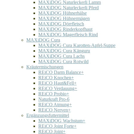
MAXiDOG Naturleckerli Lamm
MAXiDOG Naturleckerli Pferd
MAXiDOG Hühnerhälse
MAXiDOG Hühnermägen
MAXiDOG Dörrfleisch
MAXiDOG Rinderkopfhaut
MAXiDOG Magerfleisch Rind
MAXiDOG Cura
MAXiDOG Cura Karotten-Apfel-Suppe
MAXiDOG Cura Känguru
MAXiDOG Cura Lachs
MAXiDOG Cura Rotwild
Kräutermischungen
REiCO Darm Balance+
REiCO Knochen+
REiCO Haut&Fell+
REiCO Verdauung+
REiCO Probio+
Naturkraft Pro-6
REiCO Atmung+
REiCO Nerven+
Ergänzungsfuttermittel
MAXiDOG Wachstum+
REiCO Joint Forte+
REiCO Joint+