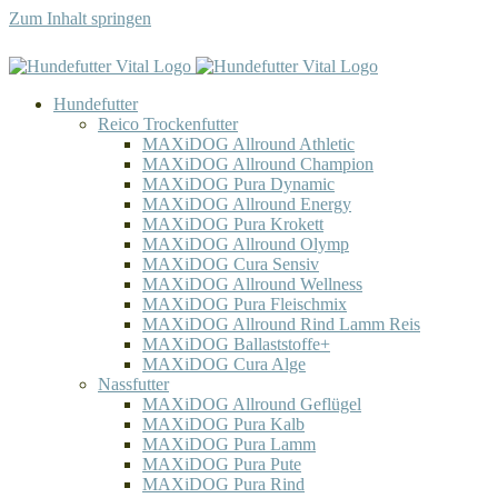
Zum Inhalt springen
Hundefutter
Reico Trockenfutter
MAXiDOG Allround Athletic
MAXiDOG Allround Champion
MAXiDOG Pura Dynamic
MAXiDOG Allround Energy
MAXiDOG Pura Krokett
MAXiDOG Allround Olymp
MAXiDOG Cura Sensiv
MAXiDOG Allround Wellness
MAXiDOG Pura Fleischmix
MAXiDOG Allround Rind Lamm Reis
MAXiDOG Ballaststoffe+
MAXiDOG Cura Alge
Nassfutter
MAXiDOG Allround Geflügel
MAXiDOG Pura Kalb
MAXiDOG Pura Lamm
MAXiDOG Pura Pute
MAXiDOG Pura Rind