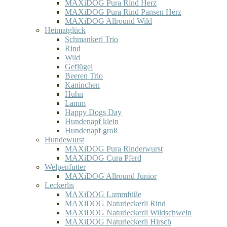
MAXiDOG Pura Rind Herz
MAXiDOG Pura Rind Pansen Herz
MAXiDOG Allround Wild
Heimatglück
Schmankerl Trio
Rind
Wild
Geflügel
Beeren Trio
Kaninchen
Huhn
Lamm
Happy Dogs Day
Hundenapf klein
Hundenapf groß
Hundewurst
MAXiDOG Pura Rinderwurst
MAXiDOG Cura Pferd
Welpenfutter
MAXiDOG Allround Junior
Leckerlis
MAXiDOG Lammfüße
MAXiDOG Naturleckerli Rind
MAXiDOG Naturleckerli Wildschwein
MAXiDOG Naturleckerli Hirsch