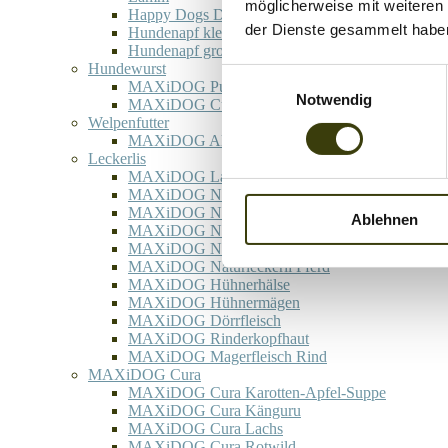
möglicherweise mit weiteren
Happy Dogs Day
der Dienste gesammelt habe
Hundenapf klein
Hundenapf groß
Hundewurst
Einwilligungsauswahl
MAXiDOG Pura Rinderwurst
Notwendig
MAXiDOG Cura Pferd
Welpenfutter
MAXiDOG Allround Junior
Leckerlis
MAXiDOG Lammfüße
MAXiDOG Naturleckerli Rind
MAXiDOG Naturleckerli Wildschwein
Ablehnen
MAXiDOG Naturleckerli Hirsch
MAXiDOG Naturleckerli Lamm
MAXiDOG Naturleckerli Pferd
MAXiDOG Hühnerhälse
MAXiDOG Hühnermägen
MAXiDOG Dörrfleisch
MAXiDOG Rinderkopfhaut
MAXiDOG Magerfleisch Rind
MAXiDOG Cura
MAXiDOG Cura Karotten-Apfel-Suppe
MAXiDOG Cura Känguru
MAXiDOG Cura Lachs
MAXiDOG Cura Rotwild