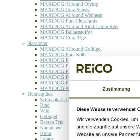
MAXiDOG Allround Olymp
MAXiDOG Cura Sensiv
MAXiDOG Allround Wellness
MAXiDOG Pura Fleischmix
MAXiDOG Allround Rind Lamm Reis
MAXiDOG Ballaststoffe+
MAXiDOG Cura Alge
Nassfutter
MAXiDOG Allround Geflügel
MAXiDOG Pura Kalb
MAXiDOG Pura Lamm
MAXiDOG Pura Pute
MAXiDOG Pura Rind
MAXiDOG Pura Rind Herz
MAXiDOG Pura Rind Pansen Herz
MAXiDOG Allround Wild
Zustimmung
Heimatglück
Schmankerl Trio
Rind
Diese Webseite verwendet 
Wild
Geflügel
Wir verwenden Cookies, um I
Beeren Trio
und die Zugriffe auf unsere 
Kaninchen
Huhn
Website an unsere Partner fü
Lamm