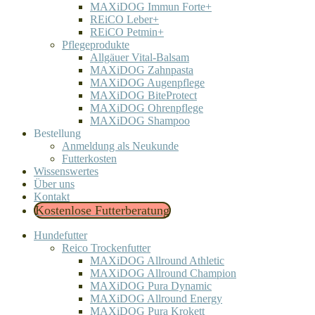
MAXiDOG Immun Forte+
REiCO Leber+
REiCO Petmin+
Pflegeprodukte
Allgäuer Vital-Balsam
MAXiDOG Zahnpasta
MAXiDOG Augenpflege
MAXiDOG BiteProtect
MAXiDOG Ohrenpflege
MAXiDOG Shampoo
Bestellung
Anmeldung als Neukunde
Futterkosten
Wissenswertes
Über uns
Kontakt
Kostenlose Futterberatung
Hundefutter
Reico Trockenfutter
MAXiDOG Allround Athletic
MAXiDOG Allround Champion
MAXiDOG Pura Dynamic
MAXiDOG Allround Energy
MAXiDOG Pura Krokett