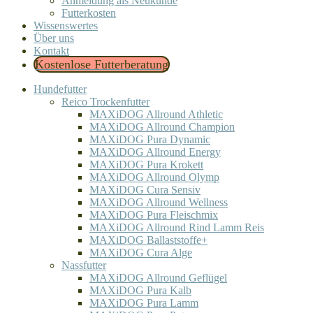
Anmeldung als Neukunde
Futterkosten
Wissenswertes
Über uns
Kontakt
Kostenlose Futterberatung
Hundefutter
Reico Trockenfutter
MAXiDOG Allround Athletic
MAXiDOG Allround Champion
MAXiDOG Pura Dynamic
MAXiDOG Allround Energy
MAXiDOG Pura Krokett
MAXiDOG Allround Olymp
MAXiDOG Cura Sensiv
MAXiDOG Allround Wellness
MAXiDOG Pura Fleischmix
MAXiDOG Allround Rind Lamm Reis
MAXiDOG Ballaststoffe+
MAXiDOG Cura Alge
Nassfutter
MAXiDOG Allround Geflügel
MAXiDOG Pura Kalb
MAXiDOG Pura Lamm