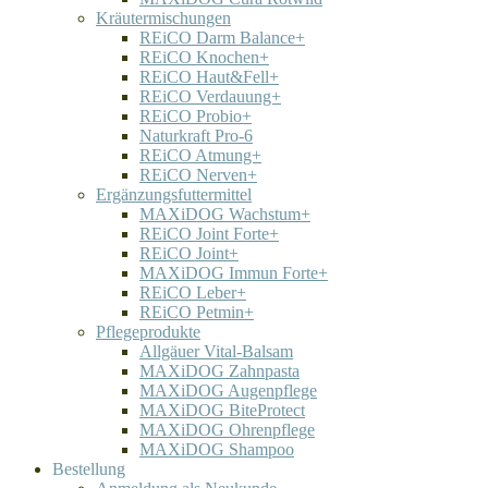
Kräutermischungen
REiCO Darm Balance+
REiCO Knochen+
REiCO Haut&Fell+
REiCO Verdauung+
REiCO Probio+
Naturkraft Pro-6
REiCO Atmung+
REiCO Nerven+
Ergänzungsfuttermittel
MAXiDOG Wachstum+
REiCO Joint Forte+
REiCO Joint+
MAXiDOG Immun Forte+
REiCO Leber+
REiCO Petmin+
Pflegeprodukte
Allgäuer Vital-Balsam
MAXiDOG Zahnpasta
MAXiDOG Augenpflege
MAXiDOG BiteProtect
MAXiDOG Ohrenpflege
MAXiDOG Shampoo
Bestellung