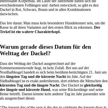
interessante Körperbau. Im Laufe der Jahrzehnte haben sich die
verschiedensten Felllängen und -farben entwickelt, so gibt es den
Dackel in Rot, Schwarz, Braun und in allen Kombinationen
dazwischen.
Das Irre daran: Man muss kein besonderer Hundekenner sein, um die
Rasse in all ihren Varianten auf den ersten Blick zu erkennen.
Der
Teckel ist ein wahrer Charakterkopf.
Warum gerade dieses Datum für den
Welttag der Dackel?
Dass der Welttag der Dackel ausgerechnet auf der
Sommersonnenwende liegt, ist kein Zufall. Bei uns auf der
Nordhalbkugel handelt es sich beim berühmt-berüchtigten 21. Juni um
den
längsten Tag und die kürzeste Nacht
im Jahr. Auf der
Südhalbkugel ist es exakt andersherum, dort erleben die Menschen den
kürzesten Tag und die längste Nacht
. Der Dackel ist
gleichzeitig
der längste und kürzeste Hund
, was seine Rückenlänge und seine
Beine betrifft. Darum könnte kein anderer Tag im Jahr passender sein
als ausgerechnet dieser.
“
The longest day of the year is the day to celebrate the longest dogs in