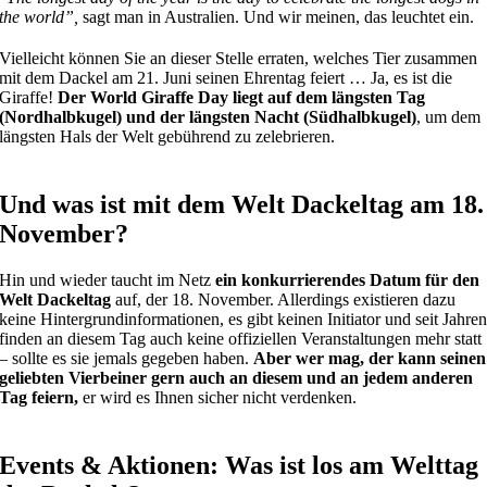
the world”,
sagt man in Australien. Und wir meinen, das leuchtet ein.
Vielleicht können Sie an dieser Stelle erraten, welches Tier zusammen
mit dem Dackel am 21. Juni seinen Ehrentag feiert … Ja, es ist die
Giraffe!
Der World Giraffe Day liegt auf dem längsten Tag
(Nordhalbkugel) und der längsten Nacht (Südhalbkugel)
, um dem
längsten Hals der Welt gebührend zu zelebrieren.
Und was ist mit dem Welt Dackeltag am 18.
November?
Hin und wieder taucht im Netz
ein konkurrierendes Datum für den
Welt Dackeltag
auf, der 18. November. Allerdings existieren dazu
keine Hintergrundinformationen, es gibt keinen Initiator und seit Jahre
finden an diesem Tag auch keine offiziellen Veranstaltungen mehr statt
– sollte es sie jemals gegeben haben.
Aber wer mag, der kann seinen
geliebten Vierbeiner gern auch an diesem und an jedem anderen
Tag feiern,
er wird es Ihnen sicher nicht verdenken.
Events & Aktionen: Was ist los am Welttag