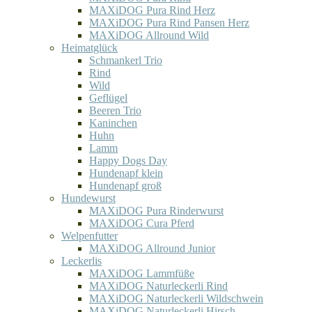
MAXiDOG Pura Rind Herz
MAXiDOG Pura Rind Pansen Herz
MAXiDOG Allround Wild
Heimatglück
Schmankerl Trio
Rind
Wild
Geflügel
Beeren Trio
Kaninchen
Huhn
Lamm
Happy Dogs Day
Hundenapf klein
Hundenapf groß
Hundewurst
MAXiDOG Pura Rinderwurst
MAXiDOG Cura Pferd
Welpenfutter
MAXiDOG Allround Junior
Leckerlis
MAXiDOG Lammfüße
MAXiDOG Naturleckerli Rind
MAXiDOG Naturleckerli Wildschwein
MAXiDOG Naturleckerli Hirsch