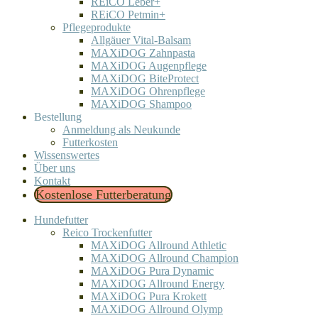
REiCO Leber+
REiCO Petmin+
Pflegeprodukte
Allgäuer Vital-Balsam
MAXiDOG Zahnpasta
MAXiDOG Augenpflege
MAXiDOG BiteProtect
MAXiDOG Ohrenpflege
MAXiDOG Shampoo
Bestellung
Anmeldung als Neukunde
Futterkosten
Wissenswertes
Über uns
Kontakt
Kostenlose Futterberatung
Hundefutter
Reico Trockenfutter
MAXiDOG Allround Athletic
MAXiDOG Allround Champion
MAXiDOG Pura Dynamic
MAXiDOG Allround Energy
MAXiDOG Pura Krokett
MAXiDOG Allround Olymp