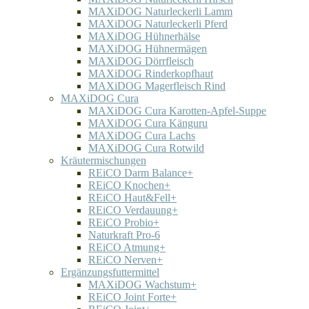
MAXiDOG Naturleckerli Lamm
MAXiDOG Naturleckerli Pferd
MAXiDOG Hühnerhälse
MAXiDOG Hühnermägen
MAXiDOG Dörrfleisch
MAXiDOG Rinderkopfhaut
MAXiDOG Magerfleisch Rind
MAXiDOG Cura
MAXiDOG Cura Karotten-Apfel-Suppe
MAXiDOG Cura Känguru
MAXiDOG Cura Lachs
MAXiDOG Cura Rotwild
Kräutermischungen
REiCO Darm Balance+
REiCO Knochen+
REiCO Haut&Fell+
REiCO Verdauung+
REiCO Probio+
Naturkraft Pro-6
REiCO Atmung+
REiCO Nerven+
Ergänzungsfuttermittel
MAXiDOG Wachstum+
REiCO Joint Forte+