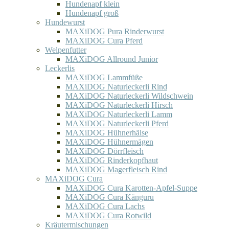
Hundenapf klein
Hundenapf groß
Hundewurst
MAXiDOG Pura Rinderwurst
MAXiDOG Cura Pferd
Welpenfutter
MAXiDOG Allround Junior
Leckerlis
MAXiDOG Lammfüße
MAXiDOG Naturleckerli Rind
MAXiDOG Naturleckerli Wildschwein
MAXiDOG Naturleckerli Hirsch
MAXiDOG Naturleckerli Lamm
MAXiDOG Naturleckerli Pferd
MAXiDOG Hühnerhälse
MAXiDOG Hühnermägen
MAXiDOG Dörrfleisch
MAXiDOG Rinderkopfhaut
MAXiDOG Magerfleisch Rind
MAXiDOG Cura
MAXiDOG Cura Karotten-Apfel-Suppe
MAXiDOG Cura Känguru
MAXiDOG Cura Lachs
MAXiDOG Cura Rotwild
Kräutermischungen