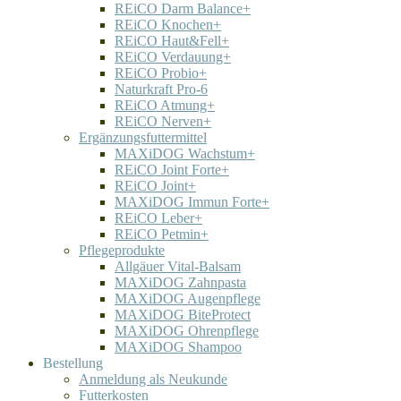
REiCO Darm Balance+
REiCO Knochen+
REiCO Haut&Fell+
REiCO Verdauung+
REiCO Probio+
Naturkraft Pro-6
REiCO Atmung+
REiCO Nerven+
Ergänzungsfuttermittel
MAXiDOG Wachstum+
REiCO Joint Forte+
REiCO Joint+
MAXiDOG Immun Forte+
REiCO Leber+
REiCO Petmin+
Pflegeprodukte
Allgäuer Vital-Balsam
MAXiDOG Zahnpasta
MAXiDOG Augenpflege
MAXiDOG BiteProtect
MAXiDOG Ohrenpflege
MAXiDOG Shampoo
Bestellung
Anmeldung als Neukunde
Futterkosten