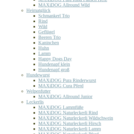
MAXiDOG Allround Wild
Heimatglück
Schmankerl Trio
Rind
Wild
Geflügel
Beeren Trio
Kaninchen
Huhn
Lamm
Happy Dogs Day
Hundenapf klein
Hundenapf groß
Hundewurst
MAXiDOG Pura Rinderwurst
MAXiDOG Cura Pferd
Welpenfutter
MAXiDOG Allround Junior
Leckerlis
MAXiDOG Lammfüße
MAXiDOG Naturleckerli Rind
MAXiDOG Naturleckerli Wildschwein
MAXiDOG Naturleckerli Hirsch
MAXiDOG Naturleckerli Lamm