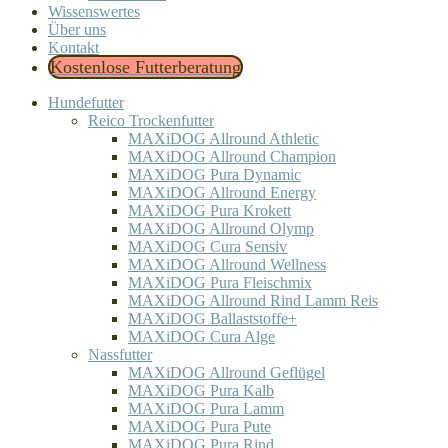
Wissenswertes
Über uns
Kontakt
Kostenlose Futterberatung
Hundefutter
Reico Trockenfutter
MAXiDOG Allround Athletic
MAXiDOG Allround Champion
MAXiDOG Pura Dynamic
MAXiDOG Allround Energy
MAXiDOG Pura Krokett
MAXiDOG Allround Olymp
MAXiDOG Cura Sensiv
MAXiDOG Allround Wellness
MAXiDOG Pura Fleischmix
MAXiDOG Allround Rind Lamm Reis
MAXiDOG Ballaststoffe+
MAXiDOG Cura Alge
Nassfutter
MAXiDOG Allround Geflügel
MAXiDOG Pura Kalb
MAXiDOG Pura Lamm
MAXiDOG Pura Pute
MAXiDOG Pura Rind