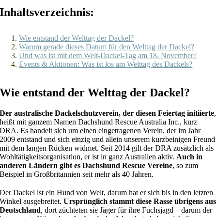
Inhaltsverzeichnis:
Wie entstand der Welttag der Dackel?
Warum gerade dieses Datum für den Welttag der Dackel?
Und was ist mit dem Welt-Dackel-Tag am 18. November?
Events & Aktionen: Was ist los am Welttag des Dackels?
Wie entstand der Welttag der Dackel?
Der australische Dackelschutzverein, der diesen Feiertag initiierte
,
heißt mit ganzem Namen Dachshund Rescue Australia Inc., kurz
DRA. Es handelt sich um einen eingetragenen Verein, der im Jahr
2009 entstand und sich einzig und allein unserem kurzbeinigen Freund
mit dem langen Rücken widmet. Seit 2014 gilt der DRA zusätzlich als
Wohltätigkeitsorganisation, er ist in ganz Australien aktiv.
Auch in
anderen Ländern gibt es Dachshund Rescue Vereine
, so zum
Beispiel in Großbritannien seit mehr als 40 Jahren.
Der Dackel ist ein Hund von Welt, darum hat er sich bis in den letzten
Winkel ausgebreitet.
Ursprünglich stammt diese Rasse übrigens aus
Deutschland
, dort züchteten sie Jäger für ihre Fuchsjagd – darum der