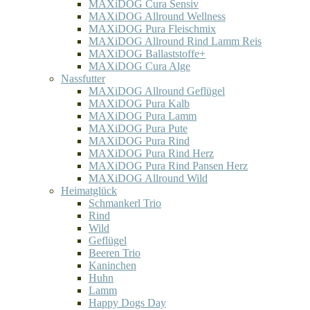
MAXiDOG Cura Sensiv
MAXiDOG Allround Wellness
MAXiDOG Pura Fleischmix
MAXiDOG Allround Rind Lamm Reis
MAXiDOG Ballaststoffe+
MAXiDOG Cura Alge
Nassfutter
MAXiDOG Allround Geflügel
MAXiDOG Pura Kalb
MAXiDOG Pura Lamm
MAXiDOG Pura Pute
MAXiDOG Pura Rind
MAXiDOG Pura Rind Herz
MAXiDOG Pura Rind Pansen Herz
MAXiDOG Allround Wild
Heimatglück
Schmankerl Trio
Rind
Wild
Geflügel
Beeren Trio
Kaninchen
Huhn
Lamm
Happy Dogs Day