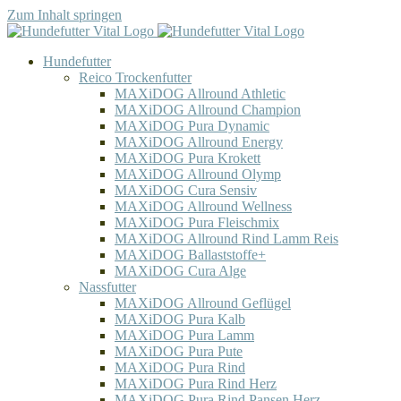
Zum Inhalt springen
Hundefutter
Reico Trockenfutter
MAXiDOG Allround Athletic
MAXiDOG Allround Champion
MAXiDOG Pura Dynamic
MAXiDOG Allround Energy
MAXiDOG Pura Krokett
MAXiDOG Allround Olymp
MAXiDOG Cura Sensiv
MAXiDOG Allround Wellness
MAXiDOG Pura Fleischmix
MAXiDOG Allround Rind Lamm Reis
MAXiDOG Ballaststoffe+
MAXiDOG Cura Alge
Nassfutter
MAXiDOG Allround Geflügel
MAXiDOG Pura Kalb
MAXiDOG Pura Lamm
MAXiDOG Pura Pute
MAXiDOG Pura Rind
MAXiDOG Pura Rind Herz
MAXiDOG Pura Rind Pansen Herz