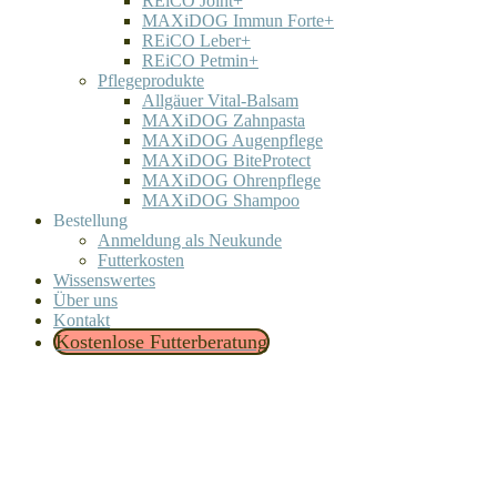
REiCO Joint+
MAXiDOG Immun Forte+
REiCO Leber+
REiCO Petmin+
Pflegeprodukte
Allgäuer Vital-Balsam
MAXiDOG Zahnpasta
MAXiDOG Augenpflege
MAXiDOG BiteProtect
MAXiDOG Ohrenpflege
MAXiDOG Shampoo
Bestellung
Anmeldung als Neukunde
Futterkosten
Wissenswertes
Über uns
Kontakt
Kostenlose Futterberatung