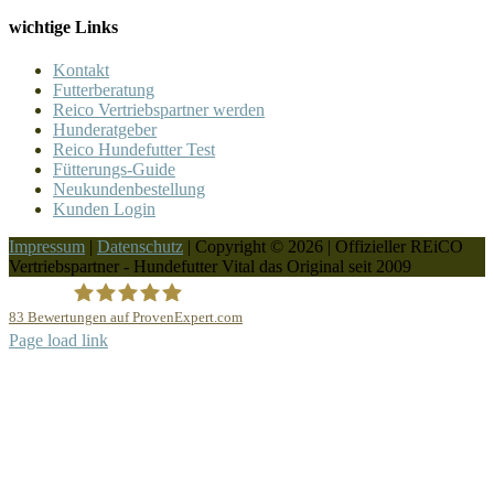
wichtige Links
Kontakt
Futterberatung
Reico Vertriebspartner werden
Hunderatgeber
Reico Hundefutter Test
Fütterungs-Guide
Neukundenbestellung
Kunden Login
Impressum
|
Datenschutz
| Copyright © 2026 | Offizieller REiCO
Vertriebspartner - Hundefutter Vital das Original seit 2009
83
Bewertungen auf ProvenExpert.com
Page load link
REICO Partner Hundefutter Vital