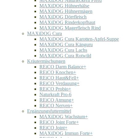
MAXiDOG Naturleckerli Pferd
MAXiDOG Hühnerhälse
MAXiDOG Hühnermägen
MAXiDOG Dörrfleisch
MAXiDOG Rinderkopfhaut
MAXiDOG Magerfleisch Rind
MAXiDOG Cura
MAXiDOG Cura Karotten-Apfel-Suppe
MAXiDOG Cura Känguru
MAXiDOG Cura Lachs
MAXiDOG Cura Rotwild
Kräutermischungen
REiCO Darm Balance+
REiCO Knochen+
REiCO Haut&Fell+
REiCO Verdauung+
REiCO Probio+
Naturkraft Pro-6
REiCO Atmung+
REiCO Nerven+
Ergänzungsfuttermittel
MAXiDOG Wachstum+
REiCO Joint Forte+
REiCO Joint+
MAXiDOG Immun Forte+