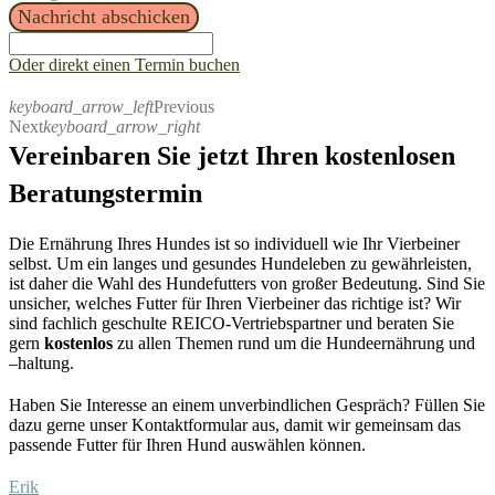
Nachricht abschicken
Oder direkt einen Termin buchen
keyboard_arrow_left
Previous
Next
keyboard_arrow_right
Vereinbaren Sie jetzt Ihren kostenlosen
Beratungstermin
Die Ernährung Ihres Hundes ist so individuell wie Ihr Vierbeiner
selbst. Um ein langes und gesundes Hundeleben zu gewährleisten,
ist daher
die Wahl des Hundefutters von großer Bedeutung.
S
ind Sie
unsicher, welches Futter für Ihren
Vierbeiner
das richtige ist?
Wir
sind fachlich
geschulte R
EICO-
Vertriebspartner
und beraten Sie
gern
kostenlos
zu allen Themen rund um die Hundeernährung und
–
haltung.
Haben Sie Interesse an einem unverbindlichen Gespräch?
Füllen Sie
dazu
gerne unser Kontaktformular aus
, damit wir gemeinsam das
passende Futter für Ihren Hund auswählen
können
.
Erik