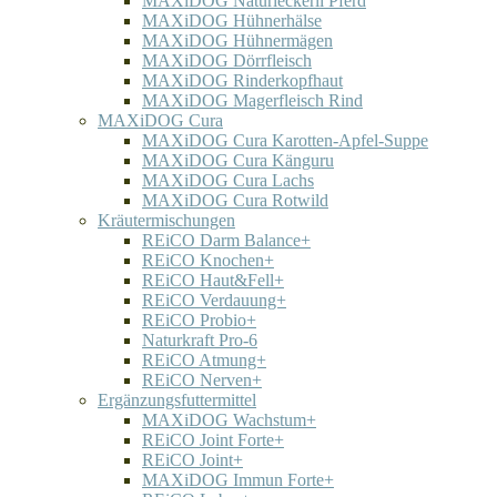
MAXiDOG Naturleckerli Pferd
MAXiDOG Hühnerhälse
MAXiDOG Hühnermägen
MAXiDOG Dörrfleisch
MAXiDOG Rinderkopfhaut
MAXiDOG Magerfleisch Rind
MAXiDOG Cura
MAXiDOG Cura Karotten-Apfel-Suppe
MAXiDOG Cura Känguru
MAXiDOG Cura Lachs
MAXiDOG Cura Rotwild
Kräutermischungen
REiCO Darm Balance+
REiCO Knochen+
REiCO Haut&Fell+
REiCO Verdauung+
REiCO Probio+
Naturkraft Pro-6
REiCO Atmung+
REiCO Nerven+
Ergänzungsfuttermittel
MAXiDOG Wachstum+
REiCO Joint Forte+
REiCO Joint+
MAXiDOG Immun Forte+