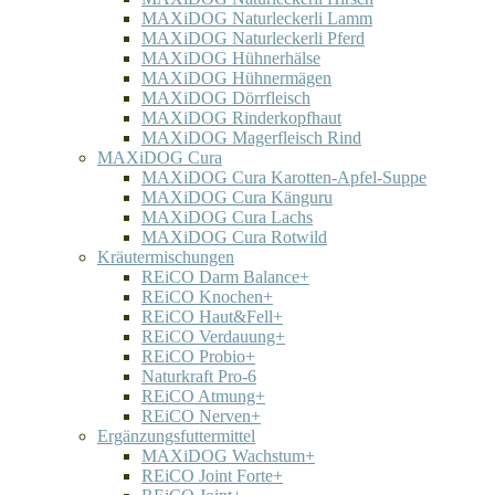
MAXiDOG Naturleckerli Lamm
MAXiDOG Naturleckerli Pferd
MAXiDOG Hühnerhälse
MAXiDOG Hühnermägen
MAXiDOG Dörrfleisch
MAXiDOG Rinderkopfhaut
MAXiDOG Magerfleisch Rind
MAXiDOG Cura
MAXiDOG Cura Karotten-Apfel-Suppe
MAXiDOG Cura Känguru
MAXiDOG Cura Lachs
MAXiDOG Cura Rotwild
Kräutermischungen
REiCO Darm Balance+
REiCO Knochen+
REiCO Haut&Fell+
REiCO Verdauung+
REiCO Probio+
Naturkraft Pro-6
REiCO Atmung+
REiCO Nerven+
Ergänzungsfuttermittel
MAXiDOG Wachstum+
REiCO Joint Forte+