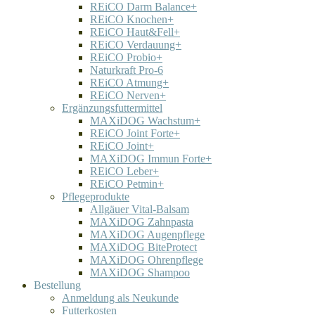
REiCO Darm Balance+
REiCO Knochen+
REiCO Haut&Fell+
REiCO Verdauung+
REiCO Probio+
Naturkraft Pro-6
REiCO Atmung+
REiCO Nerven+
Ergänzungsfuttermittel
MAXiDOG Wachstum+
REiCO Joint Forte+
REiCO Joint+
MAXiDOG Immun Forte+
REiCO Leber+
REiCO Petmin+
Pflegeprodukte
Allgäuer Vital-Balsam
MAXiDOG Zahnpasta
MAXiDOG Augenpflege
MAXiDOG BiteProtect
MAXiDOG Ohrenpflege
MAXiDOG Shampoo
Bestellung
Anmeldung als Neukunde
Futterkosten