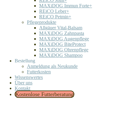
REiCO Joint+
MAXiDOG Immun Forte+
REiCO Leber+
REiCO Petmin+
Pflegeprodukte
Allgäuer Vital-Balsam
MAXiDOG Zahnpasta
MAXiDOG Augenpflege
MAXiDOG BiteProtect
MAXiDOG Ohrenpflege
MAXiDOG Shampoo
Bestellung
Anmeldung als Neukunde
Futterkosten
Wissenswertes
Über uns
Kontakt
Kostenlose Futterberatung