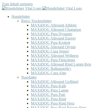
Zum Inhalt springen
Hundefutter
Reico Trockenfutter
MAXiDOG Allround Athletic
MAXiDOG Allround Champion
MAXiDOG Pura Dynamic
MAXiDOG Allround Energy
MAXiDOG Pura Krokett
MAXiDOG Allround Olymp
MAXiDOG Cura Sensiv
MAXiDOG Allround Wellness
MAXiDOG Pura Fleischmix
MAXiDOG Allround Rind Lamm Reis
MAXiDOG Ballaststoffe+
MAXiDOG Cura Alge
Nassfutter
MAXiDOG Allround Geflügel
MAXiDOG Pura Kalb
MAXiDOG Pura Lamm
MAXiDOG Pura Pute
MAXiDOG Pura Rind
MAXiDOG Pura Rind Herz
MAXiDOG Pura Rind Pansen Herz