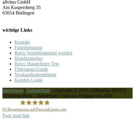
allvitus GmbH
Am Kaspersberg 35
63654 Büdingen
wichtige Links
Kontakt
Futterberatung
Reico Vertriebspartner werden
Hunderatgeber
Reico Hundefutter Test
Fütterungs-Guide
Neukundenbestellung
Kunden Login
Impressum
|
Datenschutz
| Copyright © 2026 | Offizieller REiCO
Vertriebspartner - Hundefutter Vital das Original seit 2009
83
Bewertungen auf ProvenExpert.com
Page load link
REICO Partner Hundefutter Vital