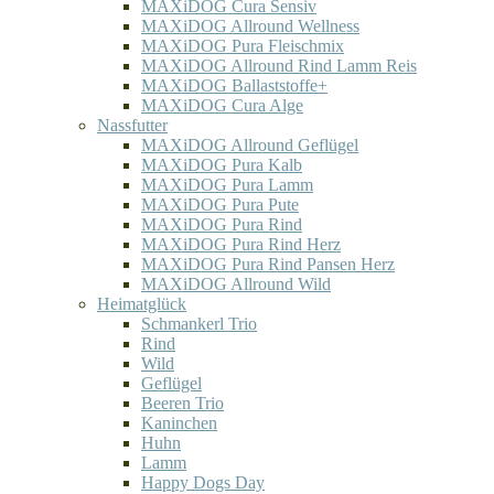
MAXiDOG Cura Sensiv
MAXiDOG Allround Wellness
MAXiDOG Pura Fleischmix
MAXiDOG Allround Rind Lamm Reis
MAXiDOG Ballaststoffe+
MAXiDOG Cura Alge
Nassfutter
MAXiDOG Allround Geflügel
MAXiDOG Pura Kalb
MAXiDOG Pura Lamm
MAXiDOG Pura Pute
MAXiDOG Pura Rind
MAXiDOG Pura Rind Herz
MAXiDOG Pura Rind Pansen Herz
MAXiDOG Allround Wild
Heimatglück
Schmankerl Trio
Rind
Wild
Geflügel
Beeren Trio
Kaninchen
Huhn
Lamm
Happy Dogs Day