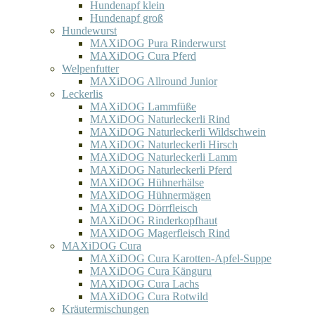
Hundenapf klein
Hundenapf groß
Hundewurst
MAXiDOG Pura Rinderwurst
MAXiDOG Cura Pferd
Welpenfutter
MAXiDOG Allround Junior
Leckerlis
MAXiDOG Lammfüße
MAXiDOG Naturleckerli Rind
MAXiDOG Naturleckerli Wildschwein
MAXiDOG Naturleckerli Hirsch
MAXiDOG Naturleckerli Lamm
MAXiDOG Naturleckerli Pferd
MAXiDOG Hühnerhälse
MAXiDOG Hühnermägen
MAXiDOG Dörrfleisch
MAXiDOG Rinderkopfhaut
MAXiDOG Magerfleisch Rind
MAXiDOG Cura
MAXiDOG Cura Karotten-Apfel-Suppe
MAXiDOG Cura Känguru
MAXiDOG Cura Lachs
MAXiDOG Cura Rotwild
Kräutermischungen