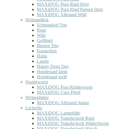
MAXiDOG Pura Rind Herz
MAXiDOG Pura Rind Pansen Herz
MAXiDOG Allround Wild
Heimatglück
Schmankerl Trio
Rind
Wild
Geflügel
Beeren Trio
Kaninchen
Huhn
Lamm
Happy Dogs Day
Hundenapf klein
Hundenapf groß
Hundewurst
MAXiDOG Pura Rinderwurst
MAXiDOG Cura Pferd
Welpenfutter
MAXiDOG Allround Junior
Leckerlis
MAXiDOG Lammfüße
MAXiDOG Naturleckerli Rind
MAXiDOG Naturleckerli Wildschwein
MAXiDOG Naturleckerli Hirsch