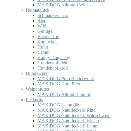
MAXiDOG Allround Wild
Heimatglück
Schmankerl Trio
Rind
Wild
Geflügel
Beeren Trio
Kaninchen
Huhn
Lamm
Happy Dogs Day
Hundenapf klein
Hundenapf groß
Hundewurst
MAXiDOG Pura Rinderwurst
MAXiDOG Cura Pferd
Welpenfutter
MAXiDOG Allround Junior
Leckerlis
MAXiDOG Lammfüße
MAXiDOG Naturleckerli Rind
MAXiDOG Naturleckerli Wildschwein
MAXiDOG Naturleckerli Hirsch
MAXiDOG Naturleckerli Lamm