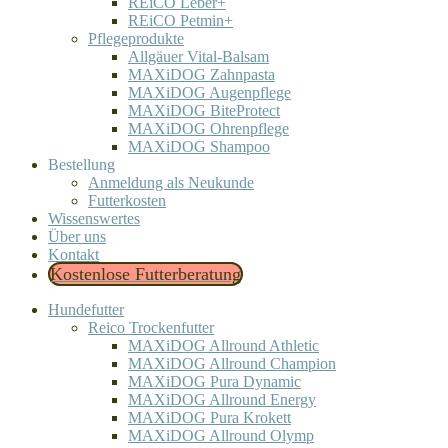
REiCO Leber+
REiCO Petmin+
Pflegeprodukte
Allgäuer Vital-Balsam
MAXiDOG Zahnpasta
MAXiDOG Augenpflege
MAXiDOG BiteProtect
MAXiDOG Ohrenpflege
MAXiDOG Shampoo
Bestellung
Anmeldung als Neukunde
Futterkosten
Wissenswertes
Über uns
Kontakt
Kostenlose Futterberatung
Hundefutter
Reico Trockenfutter
MAXiDOG Allround Athletic
MAXiDOG Allround Champion
MAXiDOG Pura Dynamic
MAXiDOG Allround Energy
MAXiDOG Pura Krokett
MAXiDOG Allround Olymp