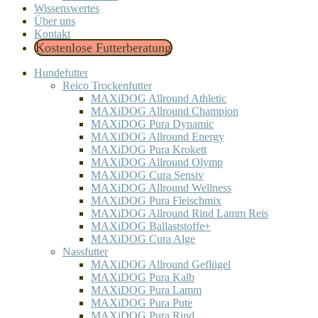
Wissenswertes
Über uns
Kontakt
Kostenlose Futterberatung
Hundefutter
Reico Trockenfutter
MAXiDOG Allround Athletic
MAXiDOG Allround Champion
MAXiDOG Pura Dynamic
MAXiDOG Allround Energy
MAXiDOG Pura Krokett
MAXiDOG Allround Olymp
MAXiDOG Cura Sensiv
MAXiDOG Allround Wellness
MAXiDOG Pura Fleischmix
MAXiDOG Allround Rind Lamm Reis
MAXiDOG Ballaststoffe+
MAXiDOG Cura Alge
Nassfutter
MAXiDOG Allround Geflügel
MAXiDOG Pura Kalb
MAXiDOG Pura Lamm
MAXiDOG Pura Pute
MAXiDOG Pura Rind