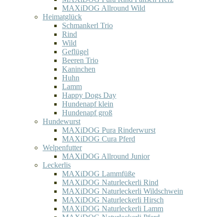
MAXiDOG Allround Wild
Heimatglück
Schmankerl Trio
Rind
Wild
Geflügel
Beeren Trio
Kaninchen
Huhn
Lamm
Happy Dogs Day
Hundenapf klein
Hundenapf groß
Hundewurst
MAXiDOG Pura Rinderwurst
MAXiDOG Cura Pferd
Welpenfutter
MAXiDOG Allround Junior
Leckerlis
MAXiDOG Lammfüße
MAXiDOG Naturleckerli Rind
MAXiDOG Naturleckerli Wildschwein
MAXiDOG Naturleckerli Hirsch
MAXiDOG Naturleckerli Lamm