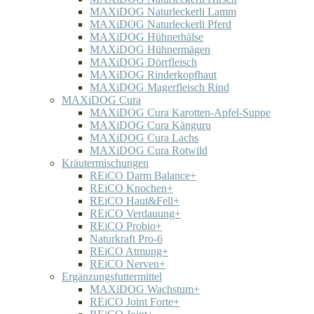
MAXiDOG Naturleckerli Lamm
MAXiDOG Naturleckerli Pferd
MAXiDOG Hühnerhälse
MAXiDOG Hühnermägen
MAXiDOG Dörrfleisch
MAXiDOG Rinderkopfhaut
MAXiDOG Magerfleisch Rind
MAXiDOG Cura
MAXiDOG Cura Karotten-Apfel-Suppe
MAXiDOG Cura Känguru
MAXiDOG Cura Lachs
MAXiDOG Cura Rotwild
Kräutermischungen
REiCO Darm Balance+
REiCO Knochen+
REiCO Haut&Fell+
REiCO Verdauung+
REiCO Probio+
Naturkraft Pro-6
REiCO Atmung+
REiCO Nerven+
Ergänzungsfuttermittel
MAXiDOG Wachstum+
REiCO Joint Forte+