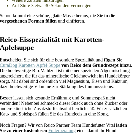
Weitere Zutaten hinzufügen
Auf Stufe 3 etwa 30 Sekunden vermengen
Schon kommt eine schöne, glatte Masse heraus, die Sie
in die
vorgesehenen Formen füllen
und einfrieren.
Reico-Eisspezialität mit Karotten-
Apfelsuppe
Entscheiden Sie sich für eine besondere Spezialität und
fügen Sie
CuraDog Karotten-Apfel-Suppe
von Reico dem Grundrezept hinzu
.
Die hochwertige Bio-Mahlzeit ist mit einer speziellen Algenmischung
angereichert, die für das mineralische Gleichgewicht im Hundekörper
sorgt. Mit dabei sind ordentlich viel Magnesium, Eisen und Kalzium,
dazu hochwertige Vitamine zur Stärkung des Immunsystems.
Besser lassen sich gesunde Ernährung und Sommerspaß nicht
verbinden! Nebenbei schmeckt dieser Snack auch ohne Zucker oder
andere künstliche Zusatzstoffe absolut herrlich süß. Für zusätzlichen
Kau- und Spielspaß füllen Sie das Hundeeis in eine Kong.
Noch Fragen? Wir von Reico Partner Team Hundefutter Vital
laden
Sie zu einer kostenlosen
Futterberatung
ein
– damit Ihr Hund