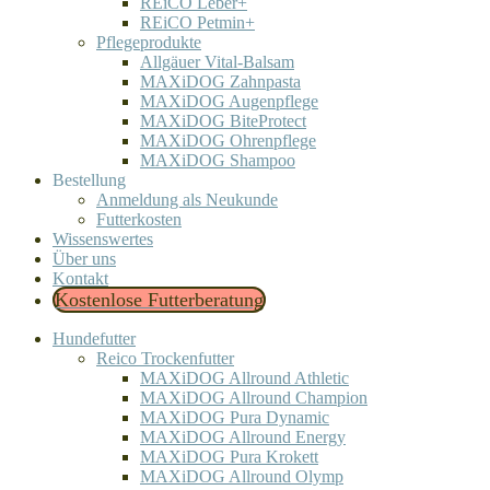
REiCO Leber+
REiCO Petmin+
Pflegeprodukte
Allgäuer Vital-Balsam
MAXiDOG Zahnpasta
MAXiDOG Augenpflege
MAXiDOG BiteProtect
MAXiDOG Ohrenpflege
MAXiDOG Shampoo
Bestellung
Anmeldung als Neukunde
Futterkosten
Wissenswertes
Über uns
Kontakt
Kostenlose Futterberatung
Hundefutter
Reico Trockenfutter
MAXiDOG Allround Athletic
MAXiDOG Allround Champion
MAXiDOG Pura Dynamic
MAXiDOG Allround Energy
MAXiDOG Pura Krokett
MAXiDOG Allround Olymp