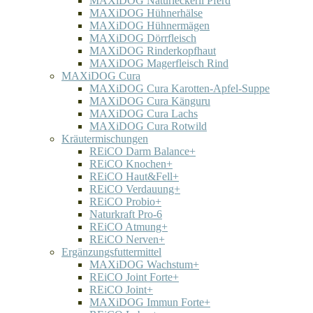
MAXiDOG Naturleckerli Pferd
MAXiDOG Hühnerhälse
MAXiDOG Hühnermägen
MAXiDOG Dörrfleisch
MAXiDOG Rinderkopfhaut
MAXiDOG Magerfleisch Rind
MAXiDOG Cura
MAXiDOG Cura Karotten-Apfel-Suppe
MAXiDOG Cura Känguru
MAXiDOG Cura Lachs
MAXiDOG Cura Rotwild
Kräutermischungen
REiCO Darm Balance+
REiCO Knochen+
REiCO Haut&Fell+
REiCO Verdauung+
REiCO Probio+
Naturkraft Pro-6
REiCO Atmung+
REiCO Nerven+
Ergänzungsfuttermittel
MAXiDOG Wachstum+
REiCO Joint Forte+
REiCO Joint+
MAXiDOG Immun Forte+