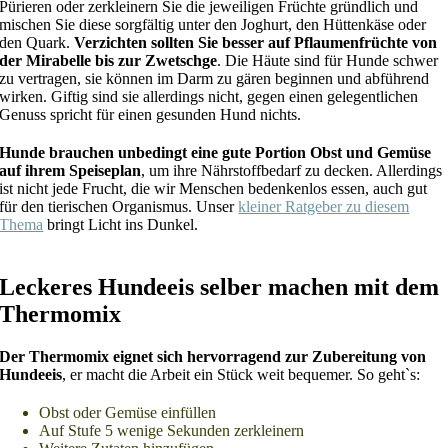
Pürieren oder zerkleinern Sie die jeweiligen Früchte gründlich und
mischen Sie diese sorgfältig unter den Joghurt, den Hüttenkäse oder
den Quark.
Verzichten sollten Sie besser auf Pflaumenfrüchte von
der Mirabelle bis zur Zwetschge
. Die Häute sind für Hunde schwer
zu vertragen, sie können im Darm zu gären beginnen und abführend
wirken. Giftig sind sie allerdings nicht, gegen einen gelegentlichen
Genuss spricht für einen gesunden Hund nichts.
Hunde brauchen unbedingt eine gute Portion Obst und Gemüse
auf ihrem Speiseplan
, um ihre Nährstoffbedarf zu decken. Allerdings
ist nicht jede Frucht, die wir Menschen bedenkenlos essen, auch gut
für den tierischen Organismus. Unser
kleiner Ratgeber zu diesem
Thema
bringt Licht ins Dunkel.
Leckeres Hundeeis selber machen mit dem
Thermomix
Der Thermomix eignet sich hervorragend zur Zubereitung von
Hundeeis
, er macht die Arbeit ein Stück weit bequemer. So geht`s:
Obst oder Gemüse einfüllen
Auf Stufe 5 wenige Sekunden zerkleinern