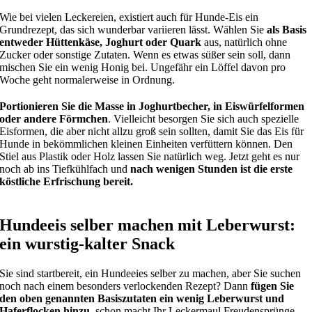
Wie bei vielen Leckereien, existiert auch für Hunde-Eis ein
Grundrezept, das sich wunderbar variieren lässt. Wählen Sie
als Basis
entweder Hüttenkäse, Joghurt oder Quark
aus, natürlich ohne
Zucker oder sonstige Zutaten. Wenn es etwas süßer sein soll, dann
mischen Sie ein wenig Honig bei. Ungefähr ein Löffel davon pro
Woche geht normalerweise in Ordnung.
Portionieren Sie die Masse in Joghurtbecher, in Eiswürfelformen
oder andere Förmchen
. Vielleicht besorgen Sie sich auch spezielle
Eisformen, die aber nicht allzu groß sein sollten, damit Sie das Eis für
Hunde in bekömmlichen kleinen Einheiten verfüttern können. Den
Stiel aus Plastik oder Holz lassen Sie natürlich weg. Jetzt geht es nur
noch ab ins Tiefkühlfach und
nach wenigen Stunden ist die erste
köstliche Erfrischung bereit.
Hundeeis selber machen mit Leberwurst:
ein wurstig-kalter Snack
Sie sind startbereit, ein Hundeeies selber zu machen, aber Sie suchen
noch nach einem besonders verlockenden Rezept? Dann
fügen Sie
den oben genannten Basiszutaten ein wenig Leberwurst und
Haferflocken hinzu
, schon macht Ihr Leckermaul Freudensprünge.