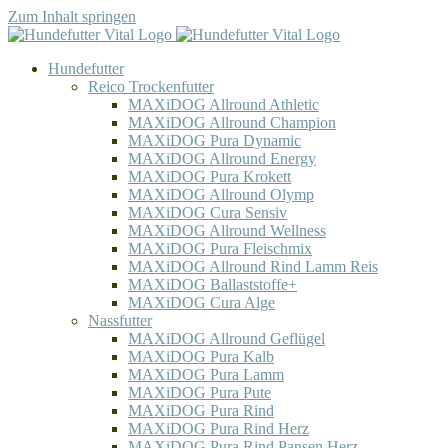
Zum Inhalt springen
Hundefutter
Reico Trockenfutter
MAXiDOG Allround Athletic
MAXiDOG Allround Champion
MAXiDOG Pura Dynamic
MAXiDOG Allround Energy
MAXiDOG Pura Krokett
MAXiDOG Allround Olymp
MAXiDOG Cura Sensiv
MAXiDOG Allround Wellness
MAXiDOG Pura Fleischmix
MAXiDOG Allround Rind Lamm Reis
MAXiDOG Ballaststoffe+
MAXiDOG Cura Alge
Nassfutter
MAXiDOG Allround Geflügel
MAXiDOG Pura Kalb
MAXiDOG Pura Lamm
MAXiDOG Pura Pute
MAXiDOG Pura Rind
MAXiDOG Pura Rind Herz
MAXiDOG Pura Rind Pansen Herz