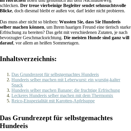
im Hörnchen
holen und genüsslich auf dem Nachhauseweg
schlecken.
Der treue vierbeinige Begleiter sendet sehnsuchtsvolle
Blicke
, doch diesmal bleibt er außen vor, darf leider nicht probieren.
Das muss aber nicht so bleiben:
Wussten Sie, dass Sie Hundeeis
selber machen können
, um Ihrem haarigen Freund eine tierisch starke
Erfrischung zu bereiten? Das geht mit verschiedenen Zutaten, je nach
bevorzugter Geschmacksrichtung.
Die meisten Hunde sind ganz will
darauf
, vor allem an heißen Sommertagen.
Inhaltsverzeichnis:
Das Grundrezept für selbstgemachtes Hundeeis
Hundeeis selber machen mit Leberwurst: ein wurstig-kalter
Snack
Hundeeis selber machen Banane: die fruchtige Erfrischung
Leckeres Hundeeis selber machen mit dem Thermomix
Reico-Eisspezialität mit Karotten-Apfelsuppe
Das Grundrezept für selbstgemachtes
Hundeeis