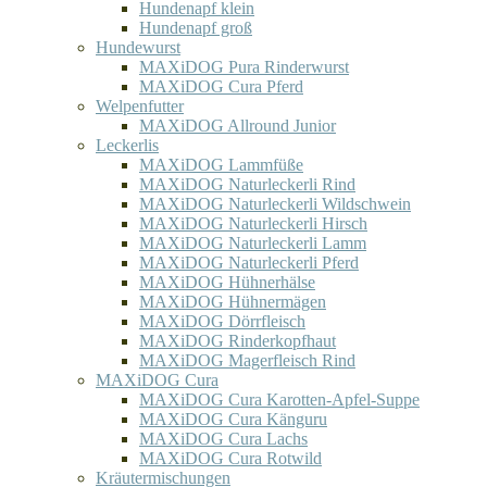
Hundenapf klein
Hundenapf groß
Hundewurst
MAXiDOG Pura Rinderwurst
MAXiDOG Cura Pferd
Welpenfutter
MAXiDOG Allround Junior
Leckerlis
MAXiDOG Lammfüße
MAXiDOG Naturleckerli Rind
MAXiDOG Naturleckerli Wildschwein
MAXiDOG Naturleckerli Hirsch
MAXiDOG Naturleckerli Lamm
MAXiDOG Naturleckerli Pferd
MAXiDOG Hühnerhälse
MAXiDOG Hühnermägen
MAXiDOG Dörrfleisch
MAXiDOG Rinderkopfhaut
MAXiDOG Magerfleisch Rind
MAXiDOG Cura
MAXiDOG Cura Karotten-Apfel-Suppe
MAXiDOG Cura Känguru
MAXiDOG Cura Lachs
MAXiDOG Cura Rotwild
Kräutermischungen