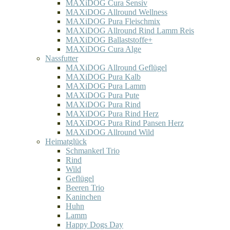
MAXiDOG Cura Sensiv
MAXiDOG Allround Wellness
MAXiDOG Pura Fleischmix
MAXiDOG Allround Rind Lamm Reis
MAXiDOG Ballaststoffe+
MAXiDOG Cura Alge
Nassfutter
MAXiDOG Allround Geflügel
MAXiDOG Pura Kalb
MAXiDOG Pura Lamm
MAXiDOG Pura Pute
MAXiDOG Pura Rind
MAXiDOG Pura Rind Herz
MAXiDOG Pura Rind Pansen Herz
MAXiDOG Allround Wild
Heimatglück
Schmankerl Trio
Rind
Wild
Geflügel
Beeren Trio
Kaninchen
Huhn
Lamm
Happy Dogs Day