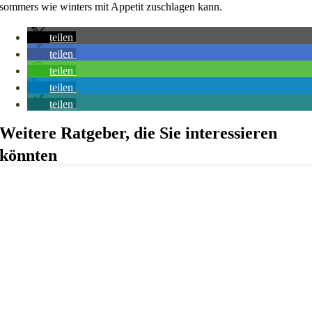
sommers wie winters mit Appetit zuschlagen kann.
teilen
teilen
teilen
teilen
teilen
Weitere Ratgeber, die Sie interessieren
könnten