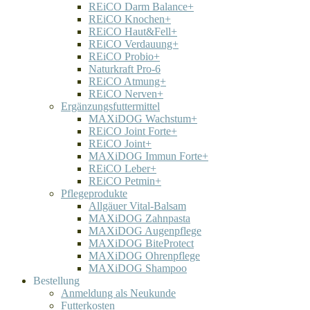
REiCO Darm Balance+
REiCO Knochen+
REiCO Haut&Fell+
REiCO Verdauung+
REiCO Probio+
Naturkraft Pro-6
REiCO Atmung+
REiCO Nerven+
Ergänzungsfuttermittel
MAXiDOG Wachstum+
REiCO Joint Forte+
REiCO Joint+
MAXiDOG Immun Forte+
REiCO Leber+
REiCO Petmin+
Pflegeprodukte
Allgäuer Vital-Balsam
MAXiDOG Zahnpasta
MAXiDOG Augenpflege
MAXiDOG BiteProtect
MAXiDOG Ohrenpflege
MAXiDOG Shampoo
Bestellung
Anmeldung als Neukunde
Futterkosten