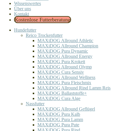
Wissenswertes
Über uns
Kontakt
Kostenlose Futterberatung
Hundefutter
Reico Trockenfutter
MAXiDOG Allround Athletic
MAXiDOG Allround Champion
MAXiDOG Pura Dynamic
MAXiDOG Allround Energy
MAXiDOG Pura Krokett
MAXiDOG Allround Olymp
MAXiDOG Cura Sensiv
MAXiDOG Allround Wellness
MAXiDOG Pura Fleischmix
MAXiDOG Allround Rind Lamm Reis
MAXiDOG Ballaststoffe+
MAXiDOG Cura Alge
Nassfutter
MAXiDOG Allround Geflügel
MAXiDOG Pura Kalb
MAXiDOG Pura Lamm
MAXiDOG Pura Pute
MAXiDOG Pura Rind