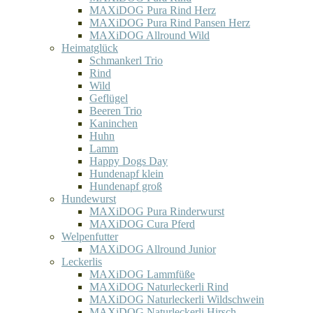
MAXiDOG Pura Rind Herz
MAXiDOG Pura Rind Pansen Herz
MAXiDOG Allround Wild
Heimatglück
Schmankerl Trio
Rind
Wild
Geflügel
Beeren Trio
Kaninchen
Huhn
Lamm
Happy Dogs Day
Hundenapf klein
Hundenapf groß
Hundewurst
MAXiDOG Pura Rinderwurst
MAXiDOG Cura Pferd
Welpenfutter
MAXiDOG Allround Junior
Leckerlis
MAXiDOG Lammfüße
MAXiDOG Naturleckerli Rind
MAXiDOG Naturleckerli Wildschwein
MAXiDOG Naturleckerli Hirsch