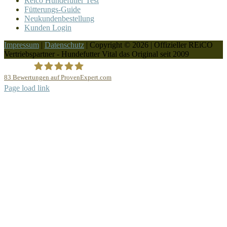
Reico Hundefutter Test
Fütterungs-Guide
Neukundenbestellung
Kunden Login
Impressum
|
Datenschutz
| Copyright © 2026 | Offizieller REiCO
Vertriebspartner - Hundefutter Vital das Original seit 2009
83
Bewertungen auf ProvenExpert.com
Page load link
REICO Partner Hundefutter Vital