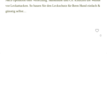
Nach Operation oder Verletzung: Halskrause und Co. schützen die Wunde
vor Leckattacken. So bauen Sie den Leckschutz für Ihren Hund einfach &
günstig selbst....
0