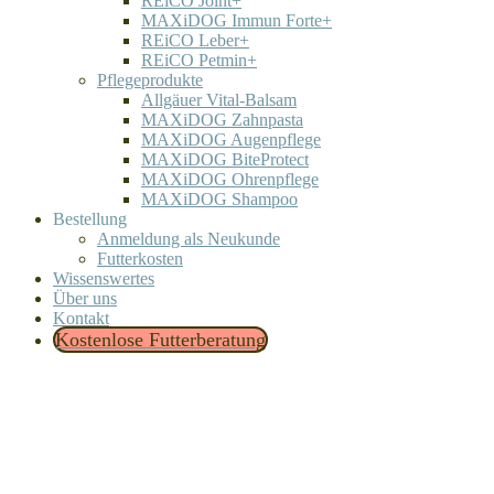
REiCO Joint+
MAXiDOG Immun Forte+
REiCO Leber+
REiCO Petmin+
Pflegeprodukte
Allgäuer Vital-Balsam
MAXiDOG Zahnpasta
MAXiDOG Augenpflege
MAXiDOG BiteProtect
MAXiDOG Ohrenpflege
MAXiDOG Shampoo
Bestellung
Anmeldung als Neukunde
Futterkosten
Wissenswertes
Über uns
Kontakt
Kostenlose Futterberatung