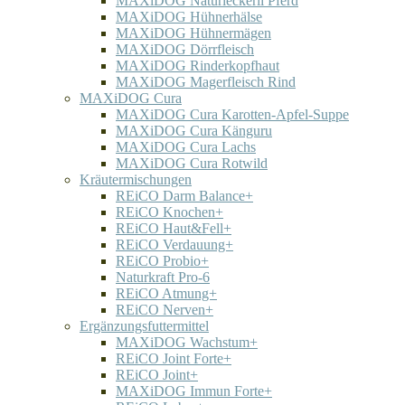
MAXiDOG Naturleckerli Pferd
MAXiDOG Hühnerhälse
MAXiDOG Hühnermägen
MAXiDOG Dörrfleisch
MAXiDOG Rinderkopfhaut
MAXiDOG Magerfleisch Rind
MAXiDOG Cura
MAXiDOG Cura Karotten-Apfel-Suppe
MAXiDOG Cura Känguru
MAXiDOG Cura Lachs
MAXiDOG Cura Rotwild
Kräutermischungen
REiCO Darm Balance+
REiCO Knochen+
REiCO Haut&Fell+
REiCO Verdauung+
REiCO Probio+
Naturkraft Pro-6
REiCO Atmung+
REiCO Nerven+
Ergänzungsfuttermittel
MAXiDOG Wachstum+
REiCO Joint Forte+
REiCO Joint+
MAXiDOG Immun Forte+