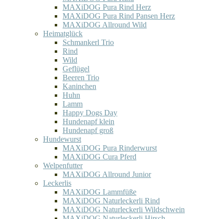
MAXiDOG Pura Rind Herz
MAXiDOG Pura Rind Pansen Herz
MAXiDOG Allround Wild
Heimatglück
Schmankerl Trio
Rind
Wild
Geflügel
Beeren Trio
Kaninchen
Huhn
Lamm
Happy Dogs Day
Hundenapf klein
Hundenapf groß
Hundewurst
MAXiDOG Pura Rinderwurst
MAXiDOG Cura Pferd
Welpenfutter
MAXiDOG Allround Junior
Leckerlis
MAXiDOG Lammfüße
MAXiDOG Naturleckerli Rind
MAXiDOG Naturleckerli Wildschwein
MAXiDOG Naturleckerli Hirsch