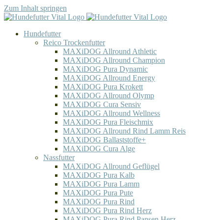
Zum Inhalt springen
Hundefutter
Reico Trockenfutter
MAXiDOG Allround Athletic
MAXiDOG Allround Champion
MAXiDOG Pura Dynamic
MAXiDOG Allround Energy
MAXiDOG Pura Krokett
MAXiDOG Allround Olymp
MAXiDOG Cura Sensiv
MAXiDOG Allround Wellness
MAXiDOG Pura Fleischmix
MAXiDOG Allround Rind Lamm Reis
MAXiDOG Ballaststoffe+
MAXiDOG Cura Alge
Nassfutter
MAXiDOG Allround Geflügel
MAXiDOG Pura Kalb
MAXiDOG Pura Lamm
MAXiDOG Pura Pute
MAXiDOG Pura Rind
MAXiDOG Pura Rind Herz
MAXiDOG Pura Rind Pansen Herz