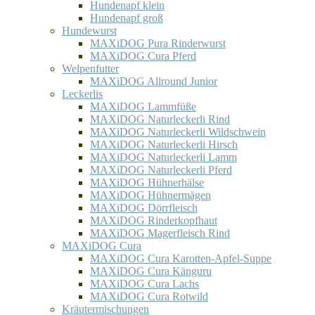
Hundenapf klein
Hundenapf groß
Hundewurst
MAXiDOG Pura Rinderwurst
MAXiDOG Cura Pferd
Welpenfutter
MAXiDOG Allround Junior
Leckerlis
MAXiDOG Lammfüße
MAXiDOG Naturleckerli Rind
MAXiDOG Naturleckerli Wildschwein
MAXiDOG Naturleckerli Hirsch
MAXiDOG Naturleckerli Lamm
MAXiDOG Naturleckerli Pferd
MAXiDOG Hühnerhälse
MAXiDOG Hühnermägen
MAXiDOG Dörrfleisch
MAXiDOG Rinderkopfhaut
MAXiDOG Magerfleisch Rind
MAXiDOG Cura
MAXiDOG Cura Karotten-Apfel-Suppe
MAXiDOG Cura Känguru
MAXiDOG Cura Lachs
MAXiDOG Cura Rotwild
Kräutermischungen