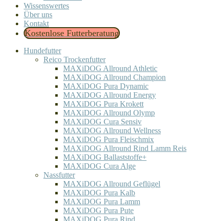
Wissenswertes
Über uns
Kontakt
Kostenlose Futterberatung
Hundefutter
Reico Trockenfutter
MAXiDOG Allround Athletic
MAXiDOG Allround Champion
MAXiDOG Pura Dynamic
MAXiDOG Allround Energy
MAXiDOG Pura Krokett
MAXiDOG Allround Olymp
MAXiDOG Cura Sensiv
MAXiDOG Allround Wellness
MAXiDOG Pura Fleischmix
MAXiDOG Allround Rind Lamm Reis
MAXiDOG Ballaststoffe+
MAXiDOG Cura Alge
Nassfutter
MAXiDOG Allround Geflügel
MAXiDOG Pura Kalb
MAXiDOG Pura Lamm
MAXiDOG Pura Pute
MAXiDOG Pura Rind