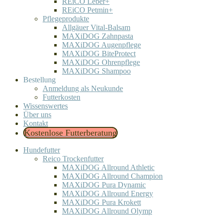
REiCO Leber+
REiCO Petmin+
Pflegeprodukte
Allgäuer Vital-Balsam
MAXiDOG Zahnpasta
MAXiDOG Augenpflege
MAXiDOG BiteProtect
MAXiDOG Ohrenpflege
MAXiDOG Shampoo
Bestellung
Anmeldung als Neukunde
Futterkosten
Wissenswertes
Über uns
Kontakt
Kostenlose Futterberatung
Hundefutter
Reico Trockenfutter
MAXiDOG Allround Athletic
MAXiDOG Allround Champion
MAXiDOG Pura Dynamic
MAXiDOG Allround Energy
MAXiDOG Pura Krokett
MAXiDOG Allround Olymp