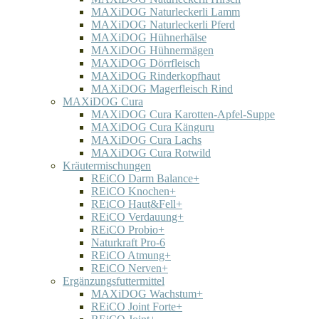
MAXiDOG Naturleckerli Lamm
MAXiDOG Naturleckerli Pferd
MAXiDOG Hühnerhälse
MAXiDOG Hühnermägen
MAXiDOG Dörrfleisch
MAXiDOG Rinderkopfhaut
MAXiDOG Magerfleisch Rind
MAXiDOG Cura
MAXiDOG Cura Karotten-Apfel-Suppe
MAXiDOG Cura Känguru
MAXiDOG Cura Lachs
MAXiDOG Cura Rotwild
Kräutermischungen
REiCO Darm Balance+
REiCO Knochen+
REiCO Haut&Fell+
REiCO Verdauung+
REiCO Probio+
Naturkraft Pro-6
REiCO Atmung+
REiCO Nerven+
Ergänzungsfuttermittel
MAXiDOG Wachstum+
REiCO Joint Forte+