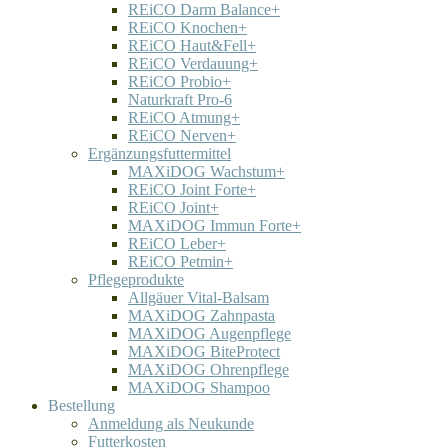
REiCO Darm Balance+
REiCO Knochen+
REiCO Haut&Fell+
REiCO Verdauung+
REiCO Probio+
Naturkraft Pro-6
REiCO Atmung+
REiCO Nerven+
Ergänzungsfuttermittel
MAXiDOG Wachstum+
REiCO Joint Forte+
REiCO Joint+
MAXiDOG Immun Forte+
REiCO Leber+
REiCO Petmin+
Pflegeprodukte
Allgäuer Vital-Balsam
MAXiDOG Zahnpasta
MAXiDOG Augenpflege
MAXiDOG BiteProtect
MAXiDOG Ohrenpflege
MAXiDOG Shampoo
Bestellung
Anmeldung als Neukunde
Futterkosten