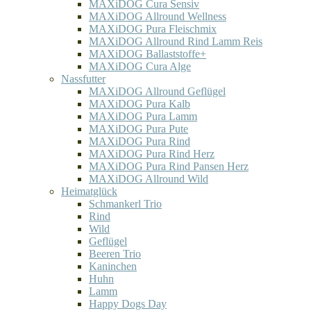
MAXiDOG Cura Sensiv
MAXiDOG Allround Wellness
MAXiDOG Pura Fleischmix
MAXiDOG Allround Rind Lamm Reis
MAXiDOG Ballaststoffe+
MAXiDOG Cura Alge
Nassfutter
MAXiDOG Allround Geflügel
MAXiDOG Pura Kalb
MAXiDOG Pura Lamm
MAXiDOG Pura Pute
MAXiDOG Pura Rind
MAXiDOG Pura Rind Herz
MAXiDOG Pura Rind Pansen Herz
MAXiDOG Allround Wild
Heimatglück
Schmankerl Trio
Rind
Wild
Geflügel
Beeren Trio
Kaninchen
Huhn
Lamm
Happy Dogs Day