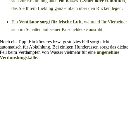
sich zur Abkühlung auch
ein nasses T-Shirt oder Handtuch
,
das Sie Ihrem Liebling ganz einfach über den Rücken legen.
Ein
Ventilator sorgt für frische Luft
, während Ihr Vierbeiner
sich im Schatten auf seiner Kuscheldecke ausruht.
Noch ein Tipp: Ein kürzeres bzw. gestutztes Fell sorgt nicht
automatisch für Abkühlung. Bei einigen Hunderassen sorgt das dichte
Fell beim Verdampfen von Wasser vielmehr für eine
angenehme
Verdunstungskälte
.