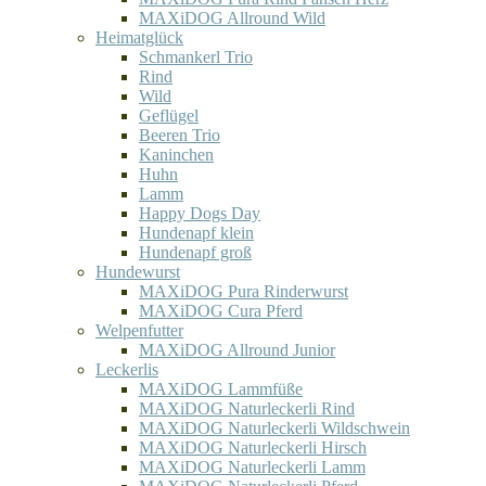
MAXiDOG Allround Wild
Heimatglück
Schmankerl Trio
Rind
Wild
Geflügel
Beeren Trio
Kaninchen
Huhn
Lamm
Happy Dogs Day
Hundenapf klein
Hundenapf groß
Hundewurst
MAXiDOG Pura Rinderwurst
MAXiDOG Cura Pferd
Welpenfutter
MAXiDOG Allround Junior
Leckerlis
MAXiDOG Lammfüße
MAXiDOG Naturleckerli Rind
MAXiDOG Naturleckerli Wildschwein
MAXiDOG Naturleckerli Hirsch
MAXiDOG Naturleckerli Lamm