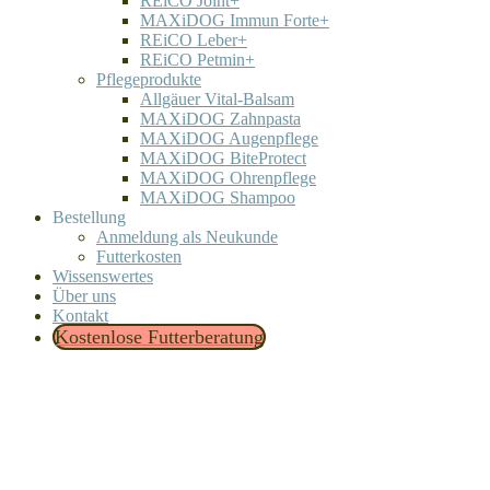
REiCO Joint+
MAXiDOG Immun Forte+
REiCO Leber+
REiCO Petmin+
Pflegeprodukte
Allgäuer Vital-Balsam
MAXiDOG Zahnpasta
MAXiDOG Augenpflege
MAXiDOG BiteProtect
MAXiDOG Ohrenpflege
MAXiDOG Shampoo
Bestellung
Anmeldung als Neukunde
Futterkosten
Wissenswertes
Über uns
Kontakt
Kostenlose Futterberatung