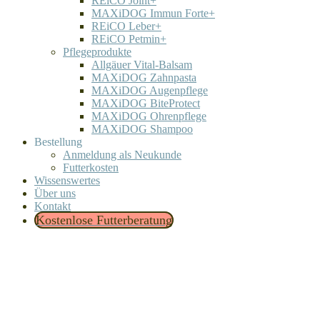
REiCO Joint+
MAXiDOG Immun Forte+
REiCO Leber+
REiCO Petmin+
Pflegeprodukte
Allgäuer Vital-Balsam
MAXiDOG Zahnpasta
MAXiDOG Augenpflege
MAXiDOG BiteProtect
MAXiDOG Ohrenpflege
MAXiDOG Shampoo
Bestellung
Anmeldung als Neukunde
Futterkosten
Wissenswertes
Über uns
Kontakt
Kostenlose Futterberatung