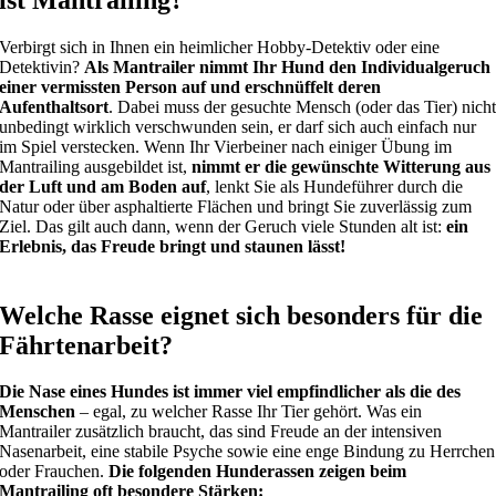
Verbirgt sich in Ihnen ein heimlicher Hobby-Detektiv oder eine
Detektivin?
Als Mantrailer nimmt Ihr Hund den Individualgeruch
einer vermissten Person auf und erschnüffelt deren
Aufenthaltsort
. Dabei muss der gesuchte Mensch (oder das Tier) nich
unbedingt wirklich verschwunden sein, er darf sich auch einfach nur
im Spiel verstecken. Wenn Ihr Vierbeiner nach einiger Übung im
Mantrailing ausgebildet ist,
nimmt er die gewünschte Witterung aus
der Luft und am Boden auf
, lenkt Sie als Hundeführer durch die
Natur oder über asphaltierte Flächen und bringt Sie zuverlässig zum
Ziel. Das gilt auch dann, wenn der Geruch viele Stunden alt ist:
ein
Erlebnis, das Freude bringt und staunen lässt!
Welche Rasse eignet sich besonders für die
Fährtenarbeit?
Die Nase eines Hundes ist immer viel empfindlicher als die des
Menschen
– egal, zu welcher Rasse Ihr Tier gehört. Was ein
Mantrailer zusätzlich braucht, das sind Freude an der intensiven
Nasenarbeit, eine stabile Psyche sowie eine enge Bindung zu Herrchen
oder Frauchen.
Die folgenden Hunderassen zeigen beim
Mantrailing oft besondere Stärken: