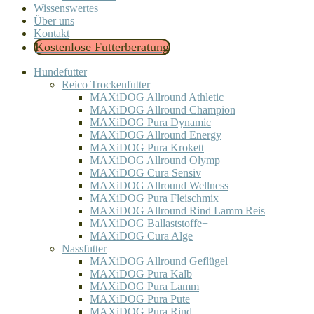
Wissenswertes
Über uns
Kontakt
Kostenlose Futterberatung
Hundefutter
Reico Trockenfutter
MAXiDOG Allround Athletic
MAXiDOG Allround Champion
MAXiDOG Pura Dynamic
MAXiDOG Allround Energy
MAXiDOG Pura Krokett
MAXiDOG Allround Olymp
MAXiDOG Cura Sensiv
MAXiDOG Allround Wellness
MAXiDOG Pura Fleischmix
MAXiDOG Allround Rind Lamm Reis
MAXiDOG Ballaststoffe+
MAXiDOG Cura Alge
Nassfutter
MAXiDOG Allround Geflügel
MAXiDOG Pura Kalb
MAXiDOG Pura Lamm
MAXiDOG Pura Pute
MAXiDOG Pura Rind