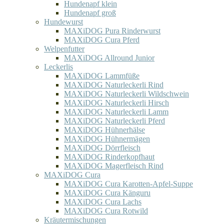
Hundenapf klein
Hundenapf groß
Hundewurst
MAXiDOG Pura Rinderwurst
MAXiDOG Cura Pferd
Welpenfutter
MAXiDOG Allround Junior
Leckerlis
MAXiDOG Lammfüße
MAXiDOG Naturleckerli Rind
MAXiDOG Naturleckerli Wildschwein
MAXiDOG Naturleckerli Hirsch
MAXiDOG Naturleckerli Lamm
MAXiDOG Naturleckerli Pferd
MAXiDOG Hühnerhälse
MAXiDOG Hühnermägen
MAXiDOG Dörrfleisch
MAXiDOG Rinderkopfhaut
MAXiDOG Magerfleisch Rind
MAXiDOG Cura
MAXiDOG Cura Karotten-Apfel-Suppe
MAXiDOG Cura Känguru
MAXiDOG Cura Lachs
MAXiDOG Cura Rotwild
Kräutermischungen