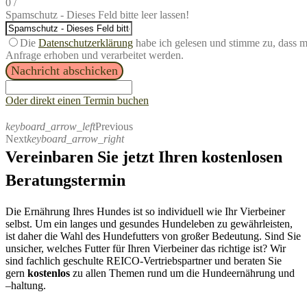
0
/
Spamschutz - Dieses Feld bitte leer lassen!
Die
Datenschutzerklärung
habe ich gelesen und stimme zu, dass 
Anfrage erhoben und verarbeitet werden.
Nachricht abschicken
Oder direkt einen Termin buchen
keyboard_arrow_left
Previous
Next
keyboard_arrow_right
Vereinbaren Sie jetzt Ihren kostenlosen
Beratungstermin
Die Ernährung Ihres Hundes ist so individuell wie Ihr Vierbeiner
selbst. Um ein langes und gesundes Hundeleben zu gewährleisten,
ist daher
die Wahl des Hundefutters von großer Bedeutung.
S
ind Sie
unsicher, welches Futter für Ihren
Vierbeiner
das richtige ist?
Wir
sind fachlich
geschulte R
EICO-
Vertriebspartner
und beraten Sie
gern
kostenlos
zu allen Themen rund um die Hundeernährung und
–
haltung.