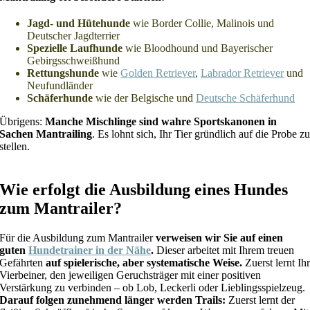
Jagd- und Hütehunde
wie Border Collie, Malinois und
Deutscher Jagdterrier
Spezielle Laufhunde
wie Bloodhound und Bayerischer
Gebirgsschweißhund
Rettungshunde
wie
Golden Retriever
,
Labrador Retriever
und
Neufundländer
Schäferhunde
wie der Belgische und
Deutsche Schäferhund
Übrigens:
Manche Mischlinge sind wahre Sportskanonen in
Sachen Mantrailing
. Es lohnt sich, Ihr Tier gründlich auf die Probe z
stellen.
Wie erfolgt die Ausbildung eines Hundes
zum Mantrailer?
Für die Ausbildung zum Mantrailer
verweisen wir Sie auf einen
guten
Hundetrainer in der Nähe
.
Dieser arbeitet mit Ihrem treuen
Gefährten
auf spielerische, aber systematische Weise.
Zuerst lernt Ih
Vierbeiner, den jeweiligen Geruchsträger mit einer positiven
Verstärkung zu verbinden – ob Lob, Leckerli oder Lieblingsspielzeug.
Darauf folgen zunehmend länger werden Trails:
Zuerst lernt der