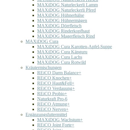
MAXiDOG Naturleckerli Lamm
MAXiDOG Naturleckerli Pferd
MAXiDOG Hühnerhälse
MAXiDOG Hühnermägen
MAXiDOG Dörrfleisch
MAXiDOG Rinderkopfhaut
MAXiDOG Magerfleisch Rind
MAXiDOG Cura
MAXiDOG Cura Karotten-Apfel-Suppe
MAXiDOG Cura Känguru
MAXiDOG Cura Lachs
MAXiDOG Cura Rotwild
Kräutermischungen
REiCO Darm Balance+
REiCO Knochen+
REiCO Haut&Fell+
REiCO Verdauung+
REiCO Probio+
Naturkraft Pro-6
REiCO Atmung+
REiCO Nerven+
Ergänzungsfuttermittel
MAXiDOG Wachstum+
REiCO Joint Forte+