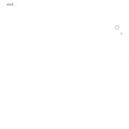
sind....
0