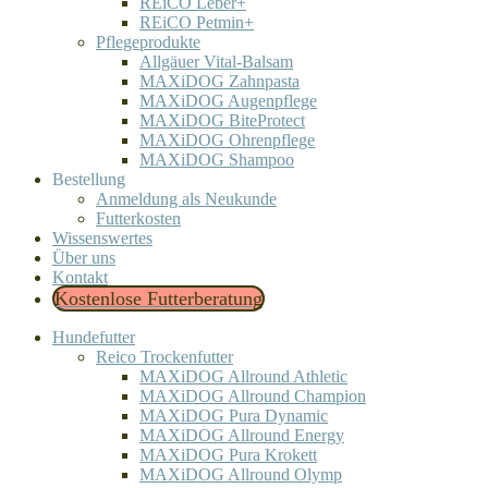
REiCO Leber+
REiCO Petmin+
Pflegeprodukte
Allgäuer Vital-Balsam
MAXiDOG Zahnpasta
MAXiDOG Augenpflege
MAXiDOG BiteProtect
MAXiDOG Ohrenpflege
MAXiDOG Shampoo
Bestellung
Anmeldung als Neukunde
Futterkosten
Wissenswertes
Über uns
Kontakt
Kostenlose Futterberatung
Hundefutter
Reico Trockenfutter
MAXiDOG Allround Athletic
MAXiDOG Allround Champion
MAXiDOG Pura Dynamic
MAXiDOG Allround Energy
MAXiDOG Pura Krokett
MAXiDOG Allround Olymp