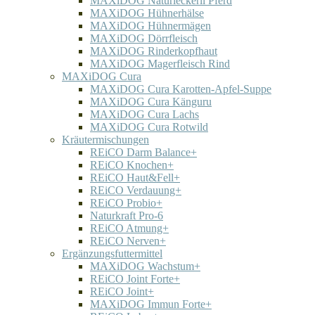
MAXiDOG Naturleckerli Pferd
MAXiDOG Hühnerhälse
MAXiDOG Hühnermägen
MAXiDOG Dörrfleisch
MAXiDOG Rinderkopfhaut
MAXiDOG Magerfleisch Rind
MAXiDOG Cura
MAXiDOG Cura Karotten-Apfel-Suppe
MAXiDOG Cura Känguru
MAXiDOG Cura Lachs
MAXiDOG Cura Rotwild
Kräutermischungen
REiCO Darm Balance+
REiCO Knochen+
REiCO Haut&Fell+
REiCO Verdauung+
REiCO Probio+
Naturkraft Pro-6
REiCO Atmung+
REiCO Nerven+
Ergänzungsfuttermittel
MAXiDOG Wachstum+
REiCO Joint Forte+
REiCO Joint+
MAXiDOG Immun Forte+