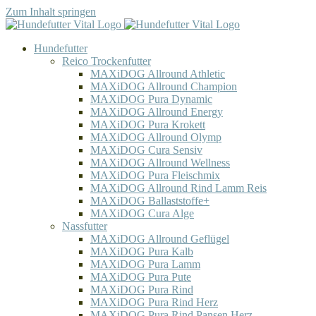
Zum Inhalt springen
Hundefutter
Reico Trockenfutter
MAXiDOG Allround Athletic
MAXiDOG Allround Champion
MAXiDOG Pura Dynamic
MAXiDOG Allround Energy
MAXiDOG Pura Krokett
MAXiDOG Allround Olymp
MAXiDOG Cura Sensiv
MAXiDOG Allround Wellness
MAXiDOG Pura Fleischmix
MAXiDOG Allround Rind Lamm Reis
MAXiDOG Ballaststoffe+
MAXiDOG Cura Alge
Nassfutter
MAXiDOG Allround Geflügel
MAXiDOG Pura Kalb
MAXiDOG Pura Lamm
MAXiDOG Pura Pute
MAXiDOG Pura Rind
MAXiDOG Pura Rind Herz
MAXiDOG Pura Rind Pansen Herz