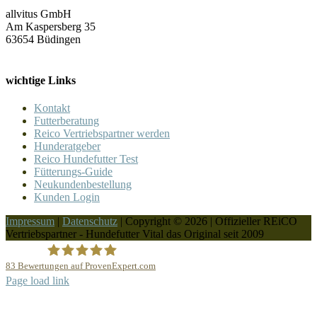
allvitus GmbH
Am Kaspersberg 35
63654 Büdingen
wichtige Links
Kontakt
Futterberatung
Reico Vertriebspartner werden
Hunderatgeber
Reico Hundefutter Test
Fütterungs-Guide
Neukundenbestellung
Kunden Login
Impressum
|
Datenschutz
| Copyright © 2026 | Offizieller REiCO
Vertriebspartner - Hundefutter Vital das Original seit 2009
83
Bewertungen auf ProvenExpert.com
Page load link
REICO Partner Hundefutter Vital