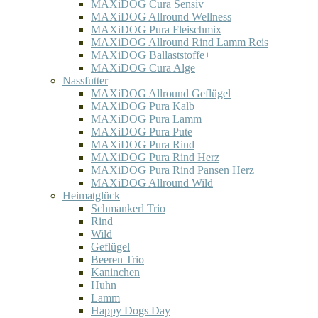
MAXiDOG Cura Sensiv
MAXiDOG Allround Wellness
MAXiDOG Pura Fleischmix
MAXiDOG Allround Rind Lamm Reis
MAXiDOG Ballaststoffe+
MAXiDOG Cura Alge
Nassfutter
MAXiDOG Allround Geflügel
MAXiDOG Pura Kalb
MAXiDOG Pura Lamm
MAXiDOG Pura Pute
MAXiDOG Pura Rind
MAXiDOG Pura Rind Herz
MAXiDOG Pura Rind Pansen Herz
MAXiDOG Allround Wild
Heimatglück
Schmankerl Trio
Rind
Wild
Geflügel
Beeren Trio
Kaninchen
Huhn
Lamm
Happy Dogs Day