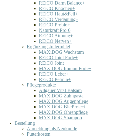
REiCO Darm Balance+
REiCO Knochen+
REiCO Haut&Fell+
REiCO Verdauung+
REiCO Probio+
Naturkraft Pro-6
REiCO Atmung+
REiCO Nerven+
Ergänzungsfuttermittel
MAXiDOG Wachstum+
REiCO Joint Forte+
REiCO Joint+
MAXiDOG Immun Forte+
REiCO Leber+
REiCO Petmin+
Pflegeprodukte
Allgäuer Vital-Balsam
MAXiDOG Zahnpasta
MAXiDOG Augenpflege
MAXiDOG BiteProtect
MAXiDOG Ohrenpflege
MAXiDOG Shampoo
Bestellung
Anmeldung als Neukunde
Futterkosten