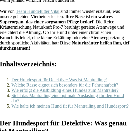
wenn jemand wirklich verschwunden ist.
Wir von
Team Hundefutter Vital
sind immer wieder erstaunt, was
unsere geliebten Vierbeiner leisten.
Ihre Nase ist ein wahres
Superorgan, das einer sorgsamen Pflege bedarf
. Die Reico
Kräutermischung Naturkraft Pro-7 beruhigt gereizte Atemwege und
erleichtert die Atmung. Ob Ihr Hund unter einer chronischen
Bronchitis leidet, eine kleine Erkältung oder eine Atemwegsreizung
durch sportliche Aktivitäten hat
: Diese Naturkräuter helfen ihm, tief
durchzuatmen!
Inhaltsverzeichnis:
Der Hundesport für Detektive: Was ist Mantrailing?
Welche Rasse eignet sich besonders für die Fährtenarbeit?
Wie erfolgt die Ausbildung eines Hundes zum Mantrailer?
Stellt das Mantrailing eine optimale Auslastung für den Hund
dar?
Wie halte ich meinen Hund fit für Mantrailing und Hundesport?
Der Hundesport für Detektive: Was genau
ist Mantrailing?