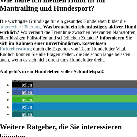
Wie halte ich meinen Hund fit für
Mantrailing und Hundesport?
Die wichtigste Grundlage für ein gesundes Hundeleben bildet die
artgerechte Fütterung
.
Was braucht ein lebenslustiger, aktiver Hund
wirklich?
Wo verläuft die Trennlinie zwischen relevanten Nährstoffen,
überflüssigen Füllstoffen und schädlichen Zutaten
? Informieren Sie
sich im Rahmen einer unverbindlichen, kostenlosen
Futterberatung
durch die Experten von Team Hundefutter Vital.
Endlich können Sie alle Fragen stellen, die Sie schon lange belasten –
auch, wenn es sich nicht direkt ums Hundefutter dreht.
Auf geht’s in ein Hundeleben voller Schnüffelspaß!
teilen
teilen
teilen
teilen
teilen
Weitere Ratgeber, die Sie interessieren
könnten