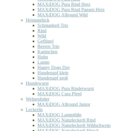
MAXiDOG Pura Rind Herz
MAXiDOG Pura Rind Pansen Herz
MAXiDOG Allround Wild
Heimatglück
Schmankerl Trio
Rind
Wild
Geflügel
Beeren Trio
Kaninchen
Huhn
Lamm
Happy Dogs Day
Hundenapf klein
Hundenapf groß
Hundewurst
MAXiDOG Pura Rinderwurst
MAXiDOG Cura Pferd
Welpenfutter
MAXiDOG Allround Junior
Leckerlis
MAXiDOG Lammfüße
MAXiDOG Naturleckerli Rind
MAXiDOG Naturleckerli Wildschwein
MAXiDOG Naturleckerli Hirsch