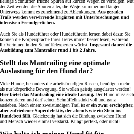
fleißige Schnüffler, frische Spuren auf kurzen Wegen zu verfolgen. Mit
der Zeit werden die Spuren älter, die Wege krummer und länger.
Unterwegs kommt es zunehmend zu Ablenkungen.
Aus geraden
Trails werden verwirrende Irrgärten mit Unterbrechungen und
intensiven Fremdgerüchen.
Auch Sie als Hundeführer oder Hundeführerin lernen dabei dazu: Sie
können die Körpersprache Ihres Tieres immer besser lesen, während
Ihr Vertrauen in den Schnüffelexperten wächst.
Insgesamt dauert die
Ausbildung zum Mantrailer rund 1 bis 2 Jahre.
Stellt das Mantrailing eine optimale
Auslastung für den Hund dar?
Viele Hunde, besonders die arbeitsfreudigen Rassen, benötigen mehr
als nur körperliche Bewegung. Sie wollen geistig ausgelastet werden!
Hier bietet das Mantrailing eine ideale Lösung.
Der Hund muss sic
konzentrieren und darf seinen Schnüffelinstinkt voll und ganz
ausleben. Nach einem zweistündigen Trail ist er
ein zwar erschöpfter,
aber zufriedener Superdetektiv, der abends wie ein Stein ins
Hundebett fällt
. Gleichzeitig hat sich die Bindung zwischen Hund
und Mensch wieder einmal verstärkt. Klingt perfekt, oder nicht?