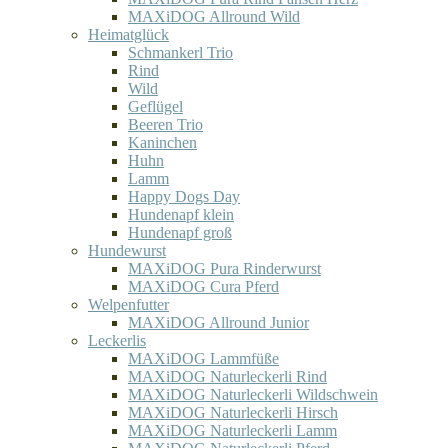
MAXiDOG Allround Wild
Heimatglück
Schmankerl Trio
Rind
Wild
Geflügel
Beeren Trio
Kaninchen
Huhn
Lamm
Happy Dogs Day
Hundenapf klein
Hundenapf groß
Hundewurst
MAXiDOG Pura Rinderwurst
MAXiDOG Cura Pferd
Welpenfutter
MAXiDOG Allround Junior
Leckerlis
MAXiDOG Lammfüße
MAXiDOG Naturleckerli Rind
MAXiDOG Naturleckerli Wildschwein
MAXiDOG Naturleckerli Hirsch
MAXiDOG Naturleckerli Lamm