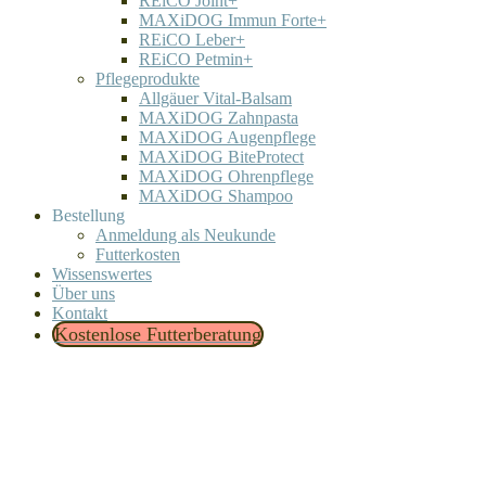
REiCO Joint+
MAXiDOG Immun Forte+
REiCO Leber+
REiCO Petmin+
Pflegeprodukte
Allgäuer Vital-Balsam
MAXiDOG Zahnpasta
MAXiDOG Augenpflege
MAXiDOG BiteProtect
MAXiDOG Ohrenpflege
MAXiDOG Shampoo
Bestellung
Anmeldung als Neukunde
Futterkosten
Wissenswertes
Über uns
Kontakt
Kostenlose Futterberatung