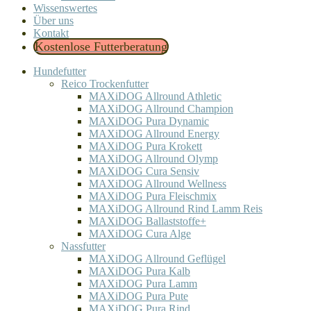
Wissenswertes
Über uns
Kontakt
Kostenlose Futterberatung
Hundefutter
Reico Trockenfutter
MAXiDOG Allround Athletic
MAXiDOG Allround Champion
MAXiDOG Pura Dynamic
MAXiDOG Allround Energy
MAXiDOG Pura Krokett
MAXiDOG Allround Olymp
MAXiDOG Cura Sensiv
MAXiDOG Allround Wellness
MAXiDOG Pura Fleischmix
MAXiDOG Allround Rind Lamm Reis
MAXiDOG Ballaststoffe+
MAXiDOG Cura Alge
Nassfutter
MAXiDOG Allround Geflügel
MAXiDOG Pura Kalb
MAXiDOG Pura Lamm
MAXiDOG Pura Pute
MAXiDOG Pura Rind