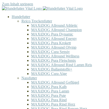
Zum Inhalt springen
Hundefutter
Reico Trockenfutter
MAXiDOG Allround Athletic
MAXiDOG Allround Champion
MAXiDOG Pura Dynamic
MAXiDOG Allround Energy
MAXiDOG Pura Krokett
MAXiDOG Allround Olymp
MAXiDOG Cura Sensiv
MAXiDOG Allround Wellness
MAXiDOG Pura Fleischmix
MAXiDOG Allround Rind Lamm Reis
MAXiDOG Ballaststoffe+
MAXiDOG Cura Alge
Nassfutter
MAXiDOG Allround Geflügel
MAXiDOG Pura Kalb
MAXiDOG Pura Lamm
MAXiDOG Pura Pute
MAXiDOG Pura Rind
MAXiDOG Pura Rind Herz
MAXiDOG Pura Rind Pansen Herz