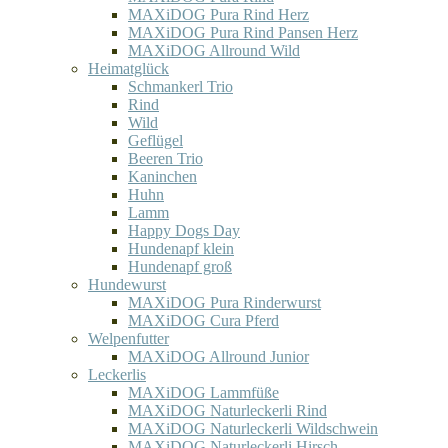
MAXiDOG Pura Rind Herz
MAXiDOG Pura Rind Pansen Herz
MAXiDOG Allround Wild
Heimatglück
Schmankerl Trio
Rind
Wild
Geflügel
Beeren Trio
Kaninchen
Huhn
Lamm
Happy Dogs Day
Hundenapf klein
Hundenapf groß
Hundewurst
MAXiDOG Pura Rinderwurst
MAXiDOG Cura Pferd
Welpenfutter
MAXiDOG Allround Junior
Leckerlis
MAXiDOG Lammfüße
MAXiDOG Naturleckerli Rind
MAXiDOG Naturleckerli Wildschwein
MAXiDOG Naturleckerli Hirsch