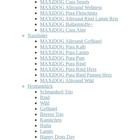
MAXiDOG Cura Sensiv
MAXiDOG Allround Wellness
MAXiDOG Pura Fleischmix
MAXiDOG Allround Rind Lamm Reis
MAXiDOG Ballaststoffe+
MAXiDOG Cura Alge
Nassfutter
MAXiDOG Allround Geflügel
MAXiDOG Pura Kalb
MAXiDOG Pura Lamm
MAXiDOG Pura Pute
MAXiDOG Pura Rind
MAXiDOG Pura Rind Herz
MAXiDOG Pura Rind Pansen Herz
MAXiDOG Allround Wild
Heimatglück
Schmankerl Trio
Rind
Wild
Geflügel
Beeren Trio
Kaninchen
Huhn
Lamm
Happy Dogs Day