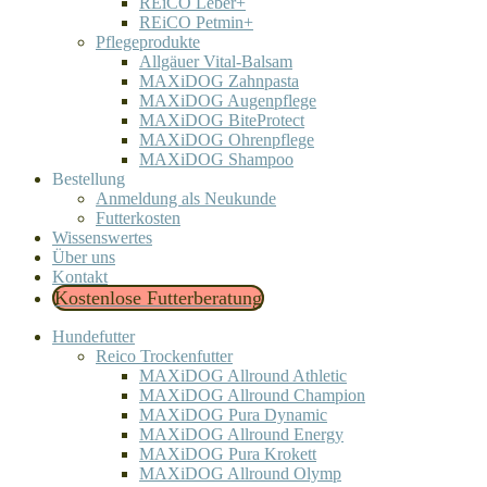
REiCO Leber+
REiCO Petmin+
Pflegeprodukte
Allgäuer Vital-Balsam
MAXiDOG Zahnpasta
MAXiDOG Augenpflege
MAXiDOG BiteProtect
MAXiDOG Ohrenpflege
MAXiDOG Shampoo
Bestellung
Anmeldung als Neukunde
Futterkosten
Wissenswertes
Über uns
Kontakt
Kostenlose Futterberatung
Hundefutter
Reico Trockenfutter
MAXiDOG Allround Athletic
MAXiDOG Allround Champion
MAXiDOG Pura Dynamic
MAXiDOG Allround Energy
MAXiDOG Pura Krokett
MAXiDOG Allround Olymp