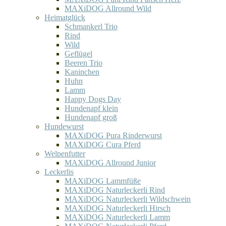
MAXiDOG Allround Wild
Heimatglück
Schmankerl Trio
Rind
Wild
Geflügel
Beeren Trio
Kaninchen
Huhn
Lamm
Happy Dogs Day
Hundenapf klein
Hundenapf groß
Hundewurst
MAXiDOG Pura Rinderwurst
MAXiDOG Cura Pferd
Welpenfutter
MAXiDOG Allround Junior
Leckerlis
MAXiDOG Lammfüße
MAXiDOG Naturleckerli Rind
MAXiDOG Naturleckerli Wildschwein
MAXiDOG Naturleckerli Hirsch
MAXiDOG Naturleckerli Lamm