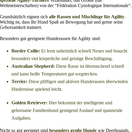
spezielle Agility-Turniere
veranstaltet, das Größte (die
Weltmeisterschaften) von der “Fédération Cynologique Internationale”.
Grundsätzlich eignen sich
alle Rassen und Mischlinge für Agility
.
Wichtig ist, dass Ihr Hund Spaß an Bewegung hat und gerne seine
Gehorsamkeit trainiert.
Besonders gut geeignete Hunderassen für Agility sind:
Border Collie:
Er lernt unheimlich schnell Neues und braucht
besonders viel körperliche und geistige Beschäftigung.
Australian Shepherd:
Diese Rasse ist überraschend schnell
und kann heiße Temperaturen gut wegstecken.
Terrier:
Diese pfiffigen und aktiven Hunderassen überwinden
Hindernisse spielend leicht.
Golden Retriever:
Hier bekommt der intelligente und
gehorsame Familienhund genügend Auslauf und spannende
Aufgaben.
Nicht so gut geeignet sind
besonders große Hunde
wie Deerhounds,