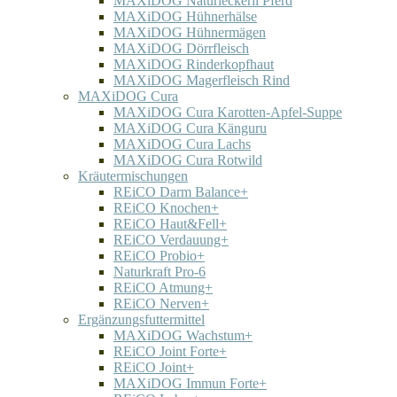
MAXiDOG Naturleckerli Pferd
MAXiDOG Hühnerhälse
MAXiDOG Hühnermägen
MAXiDOG Dörrfleisch
MAXiDOG Rinderkopfhaut
MAXiDOG Magerfleisch Rind
MAXiDOG Cura
MAXiDOG Cura Karotten-Apfel-Suppe
MAXiDOG Cura Känguru
MAXiDOG Cura Lachs
MAXiDOG Cura Rotwild
Kräutermischungen
REiCO Darm Balance+
REiCO Knochen+
REiCO Haut&Fell+
REiCO Verdauung+
REiCO Probio+
Naturkraft Pro-6
REiCO Atmung+
REiCO Nerven+
Ergänzungsfuttermittel
MAXiDOG Wachstum+
REiCO Joint Forte+
REiCO Joint+
MAXiDOG Immun Forte+