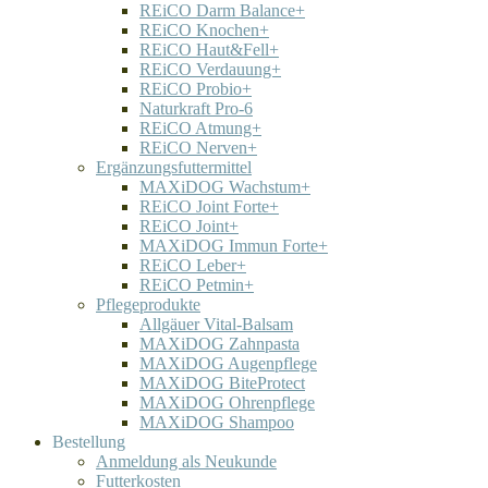
REiCO Darm Balance+
REiCO Knochen+
REiCO Haut&Fell+
REiCO Verdauung+
REiCO Probio+
Naturkraft Pro-6
REiCO Atmung+
REiCO Nerven+
Ergänzungsfuttermittel
MAXiDOG Wachstum+
REiCO Joint Forte+
REiCO Joint+
MAXiDOG Immun Forte+
REiCO Leber+
REiCO Petmin+
Pflegeprodukte
Allgäuer Vital-Balsam
MAXiDOG Zahnpasta
MAXiDOG Augenpflege
MAXiDOG BiteProtect
MAXiDOG Ohrenpflege
MAXiDOG Shampoo
Bestellung
Anmeldung als Neukunde
Futterkosten