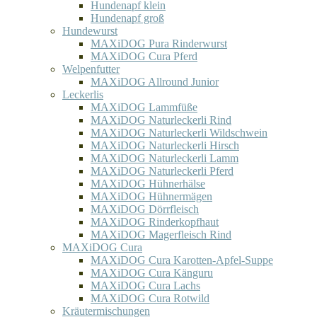
Hundenapf klein
Hundenapf groß
Hundewurst
MAXiDOG Pura Rinderwurst
MAXiDOG Cura Pferd
Welpenfutter
MAXiDOG Allround Junior
Leckerlis
MAXiDOG Lammfüße
MAXiDOG Naturleckerli Rind
MAXiDOG Naturleckerli Wildschwein
MAXiDOG Naturleckerli Hirsch
MAXiDOG Naturleckerli Lamm
MAXiDOG Naturleckerli Pferd
MAXiDOG Hühnerhälse
MAXiDOG Hühnermägen
MAXiDOG Dörrfleisch
MAXiDOG Rinderkopfhaut
MAXiDOG Magerfleisch Rind
MAXiDOG Cura
MAXiDOG Cura Karotten-Apfel-Suppe
MAXiDOG Cura Känguru
MAXiDOG Cura Lachs
MAXiDOG Cura Rotwild
Kräutermischungen