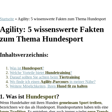
Startseite
»
Agility: 5 wissenswerte Fakten zum Thema Hundesport
Agility: 5 wissenswerte Fakten
zum Thema Hundesport
Inhaltsverzeichnis:
Was ist
Hundesport
?
Welche Vorteile bietet
Hundetraining
?
Darauf sollten Sie achten beim
Tiertraining
Wo finde ich einen
Agility-Parcours
in meiner Nähe?
Weitere Möglichkeiten, Ihren
Hund fit zu halten
1. Was ist
Hundesport
?
Wenn Hundehalter mit ihren Hunden
gemeinsam Sport treiben
,
bezeichnen wir das als Hundesport. Hundesportarten haben teils eine
lange Tradition
. Es entstehen aber auch immer wieder
neue Trends
.