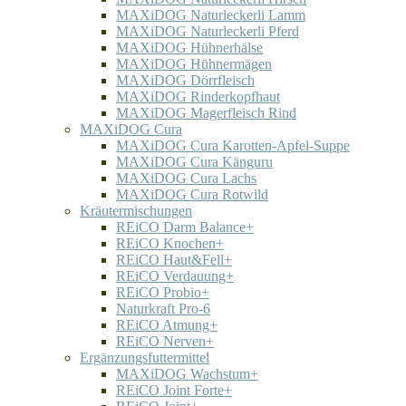
MAXiDOG Naturleckerli Lamm
MAXiDOG Naturleckerli Pferd
MAXiDOG Hühnerhälse
MAXiDOG Hühnermägen
MAXiDOG Dörrfleisch
MAXiDOG Rinderkopfhaut
MAXiDOG Magerfleisch Rind
MAXiDOG Cura
MAXiDOG Cura Karotten-Apfel-Suppe
MAXiDOG Cura Känguru
MAXiDOG Cura Lachs
MAXiDOG Cura Rotwild
Kräutermischungen
REiCO Darm Balance+
REiCO Knochen+
REiCO Haut&Fell+
REiCO Verdauung+
REiCO Probio+
Naturkraft Pro-6
REiCO Atmung+
REiCO Nerven+
Ergänzungsfuttermittel
MAXiDOG Wachstum+
REiCO Joint Forte+