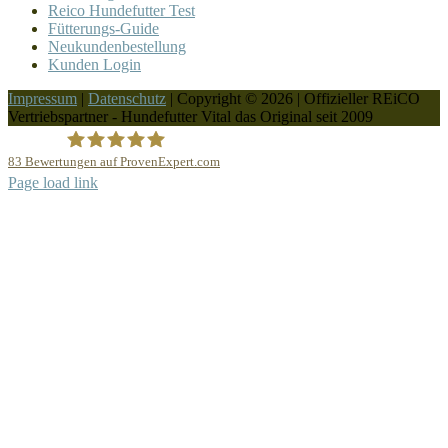
Reico Hundefutter Test
Fütterungs-Guide
Neukundenbestellung
0
Kunden Login
Impressum
|
Datenschutz
| Copyright © 2026 | Offizieller REiCO
Vertriebspartner - Hundefutter Vital das Original seit 2009
83
Bewertungen auf ProvenExpert.com
Page load link
REICO Partner Hundefutter Vital