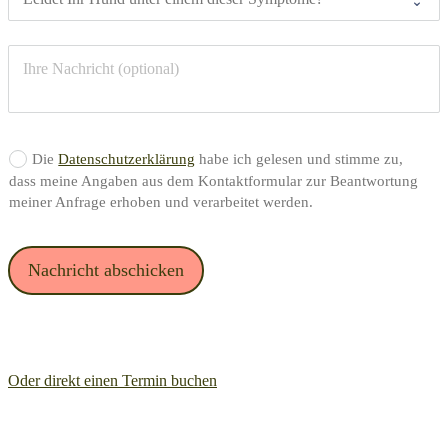
Anleitung mit
finden Sie
oder
vielen
Unterstützung
Verletzung:
Zusatzinfos zur
rund um den
Halskrause
Gesundheit
Hund!...
1
und Co.
verschiedener
schützen die
Hundegrößen....
Wunde vor
Leckattacken.
Die
Datenschutzerklärung
habe ich gelesen und stimme zu,
dass meine Angaben aus dem Kontaktformular zur Beantwortung
So bauen Sie
18
meiner Anfrage erhoben und verarbeitet werden.
den
0
Leckschutz
für Ihren
Nachricht abschicken
Hund einfach
& günstig
selbst....
Oder direkt einen Termin buchen
0