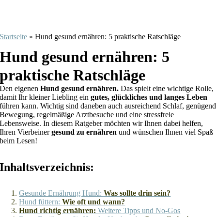
Startseite
»
Hund gesund ernähren: 5 praktische Ratschläge
Hund gesund ernähren: 5
praktische Ratschläge
Den eigenen
Hund gesund ernähren.
Das spielt eine wichtige Rolle,
damit Ihr kleiner Liebling ein
gutes, glückliches und langes Leben
führen kann. Wichtig sind daneben auch ausreichend Schlaf, genügend
Bewegung, regelmäßige Arztbesuche und eine stressfreie
Lebensweise. In diesem Ratgeber möchten wir Ihnen dabei helfen,
Ihren Vierbeiner
gesund zu ernähren
und wünschen Ihnen viel Spaß
beim Lesen!
Inhaltsverzeichnis:
Gesunde Ernährung Hund:
Was sollte drin sein?
Hund füttern:
Wie oft und wann?
Hund richtig ernähren:
Weitere Tipps und No-Gos