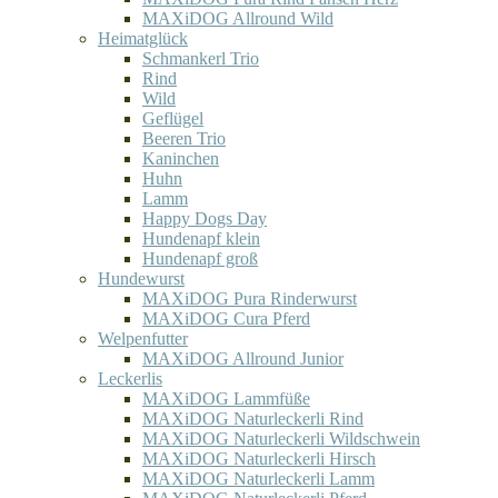
MAXiDOG Allround Wild
Heimatglück
Schmankerl Trio
Rind
Wild
Geflügel
Beeren Trio
Kaninchen
Huhn
Lamm
Happy Dogs Day
Hundenapf klein
Hundenapf groß
Hundewurst
MAXiDOG Pura Rinderwurst
MAXiDOG Cura Pferd
Welpenfutter
MAXiDOG Allround Junior
Leckerlis
MAXiDOG Lammfüße
MAXiDOG Naturleckerli Rind
MAXiDOG Naturleckerli Wildschwein
MAXiDOG Naturleckerli Hirsch
MAXiDOG Naturleckerli Lamm