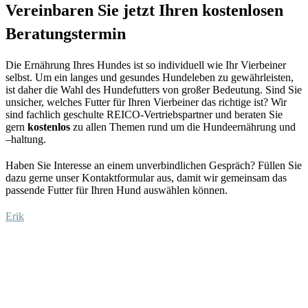
Vereinbaren Sie jetzt Ihren kostenlosen
Beratungstermin
Die Ernährung Ihres Hundes ist so individuell wie Ihr Vierbeiner
selbst. Um ein langes und gesundes Hundeleben zu gewährleisten,
ist daher
die Wahl des Hundefutters von großer Bedeutung.
S
ind Sie
unsicher, welches Futter für Ihren
Vierbeiner
das richtige ist?
Wir
sind fachlich
geschulte R
EICO-
Vertriebspartner
und beraten Sie
gern
kostenlos
zu allen Themen rund um die Hundeernährung und
–
haltung.
Haben Sie Interesse an einem unverbindlichen Gespräch?
Füllen Sie
dazu
gerne unser Kontaktformular aus
, damit wir gemeinsam das
Könne
Der
passende Futter für Ihren Hund auswählen
können
.
n alle
Beagle:
Erik
Hunde
Rassep
schwim
ortrait
men?
eines
schlaue
Sind alle Hunde
n