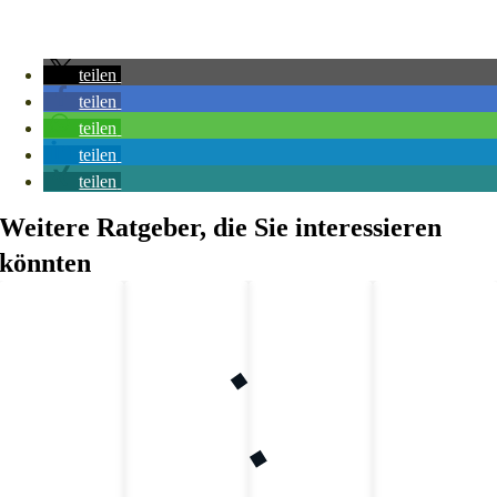
teilen
teilen
teilen
teilen
teilen
Weitere Ratgeber, die Sie interessieren
könnten