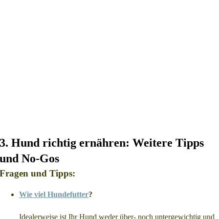
3.
Hund richtig ernähren:
Weitere Tipps
und No-Gos
Fragen und Tipps:
Wie viel Hundefutter
?
Idealerweise ist Ihr Hund weder über- noch untergewichtig und