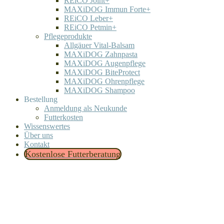
REiCO Joint+
MAXiDOG Immun Forte+
REiCO Leber+
REiCO Petmin+
Pflegeprodukte
Allgäuer Vital-Balsam
MAXiDOG Zahnpasta
MAXiDOG Augenpflege
MAXiDOG BiteProtect
MAXiDOG Ohrenpflege
MAXiDOG Shampoo
Bestellung
Anmeldung als Neukunde
Futterkosten
Wissenswertes
Über uns
Kontakt
Kostenlose Futterberatung