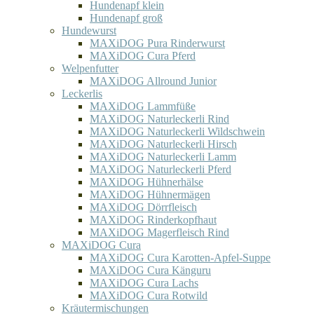
Hundenapf klein
Hundenapf groß
Hundewurst
MAXiDOG Pura Rinderwurst
MAXiDOG Cura Pferd
Welpenfutter
MAXiDOG Allround Junior
Leckerlis
MAXiDOG Lammfüße
MAXiDOG Naturleckerli Rind
MAXiDOG Naturleckerli Wildschwein
MAXiDOG Naturleckerli Hirsch
MAXiDOG Naturleckerli Lamm
MAXiDOG Naturleckerli Pferd
MAXiDOG Hühnerhälse
MAXiDOG Hühnermägen
MAXiDOG Dörrfleisch
MAXiDOG Rinderkopfhaut
MAXiDOG Magerfleisch Rind
MAXiDOG Cura
MAXiDOG Cura Karotten-Apfel-Suppe
MAXiDOG Cura Känguru
MAXiDOG Cura Lachs
MAXiDOG Cura Rotwild
Kräutermischungen