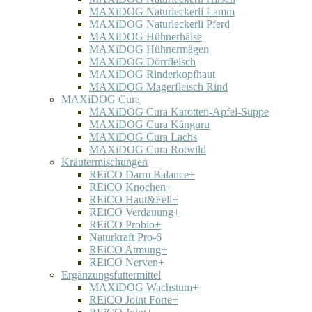
MAXiDOG Naturleckerli Lamm
MAXiDOG Naturleckerli Pferd
MAXiDOG Hühnerhälse
MAXiDOG Hühnermägen
MAXiDOG Dörrfleisch
MAXiDOG Rinderkopfhaut
MAXiDOG Magerfleisch Rind
MAXiDOG Cura
MAXiDOG Cura Karotten-Apfel-Suppe
MAXiDOG Cura Känguru
MAXiDOG Cura Lachs
MAXiDOG Cura Rotwild
Kräutermischungen
REiCO Darm Balance+
REiCO Knochen+
REiCO Haut&Fell+
REiCO Verdauung+
REiCO Probio+
Naturkraft Pro-6
REiCO Atmung+
REiCO Nerven+
Ergänzungsfuttermittel
MAXiDOG Wachstum+
REiCO Joint Forte+