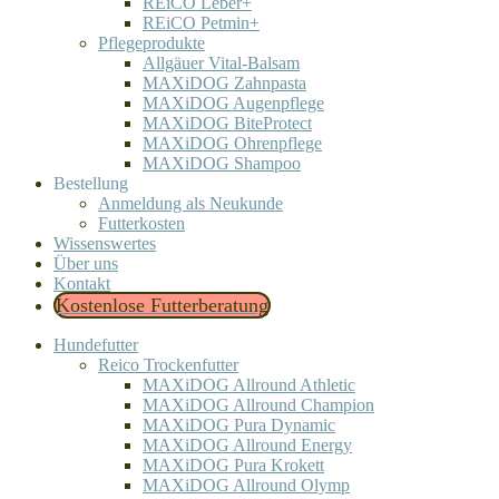
REiCO Leber+
REiCO Petmin+
Pflegeprodukte
Allgäuer Vital-Balsam
MAXiDOG Zahnpasta
MAXiDOG Augenpflege
MAXiDOG BiteProtect
MAXiDOG Ohrenpflege
MAXiDOG Shampoo
Bestellung
Anmeldung als Neukunde
Futterkosten
Wissenswertes
Über uns
Kontakt
Kostenlose Futterberatung
Hundefutter
Reico Trockenfutter
MAXiDOG Allround Athletic
MAXiDOG Allround Champion
MAXiDOG Pura Dynamic
MAXiDOG Allround Energy
MAXiDOG Pura Krokett
MAXiDOG Allround Olymp