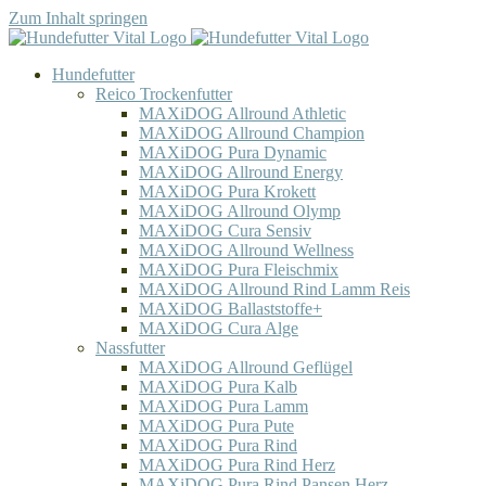
Zum Inhalt springen
Hundefutter
Reico Trockenfutter
MAXiDOG Allround Athletic
MAXiDOG Allround Champion
MAXiDOG Pura Dynamic
MAXiDOG Allround Energy
MAXiDOG Pura Krokett
MAXiDOG Allround Olymp
MAXiDOG Cura Sensiv
MAXiDOG Allround Wellness
MAXiDOG Pura Fleischmix
MAXiDOG Allround Rind Lamm Reis
MAXiDOG Ballaststoffe+
MAXiDOG Cura Alge
Nassfutter
MAXiDOG Allround Geflügel
MAXiDOG Pura Kalb
MAXiDOG Pura Lamm
MAXiDOG Pura Pute
MAXiDOG Pura Rind
MAXiDOG Pura Rind Herz
MAXiDOG Pura Rind Pansen Herz