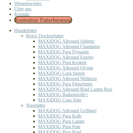
Wissenswertes
Über uns
Kontakt
Kostenlose Futterberatung
Hundefutter
Reico Trockenfutter
MAXiDOG Allround Athletic
MAXiDOG Allround Champion
MAXiDOG Pura Dynamic
MAXiDOG Allround Energy
MAXiDOG Pura Krokett
MAXiDOG Allround Olymp
MAXiDOG Cura Sensiv
MAXiDOG Allround Wellness
MAXiDOG Pura Fleischmix
MAXiDOG Allround Rind Lamm Reis
MAXiDOG Ballaststoffe+
MAXiDOG Cura Alge
Nassfutter
MAXiDOG Allround Geflügel
MAXiDOG Pura Kalb
MAXiDOG Pura Lamm
MAXiDOG Pura Pute
MAXiDOG Pura Rind