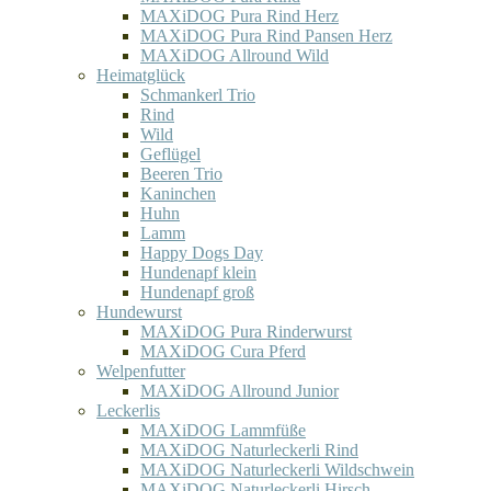
MAXiDOG Pura Rind Herz
MAXiDOG Pura Rind Pansen Herz
MAXiDOG Allround Wild
Heimatglück
Schmankerl Trio
Rind
Wild
Geflügel
Beeren Trio
Kaninchen
Huhn
Lamm
Happy Dogs Day
Hundenapf klein
Hundenapf groß
Hundewurst
MAXiDOG Pura Rinderwurst
MAXiDOG Cura Pferd
Welpenfutter
MAXiDOG Allround Junior
Leckerlis
MAXiDOG Lammfüße
MAXiDOG Naturleckerli Rind
MAXiDOG Naturleckerli Wildschwein
MAXiDOG Naturleckerli Hirsch