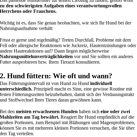
Das passende Hundefutter für seinen Liebling zu finden, gehört wohl
zu den schwierigsten Aufgaben eines verantwortungsvollen
Herrchens oder Frauchens.
Wichtig ist es, dass Sie genau beobachten, wie sich Ihr Hund bei der
Nahrungsaufnahme verhält:
Frisst er gerne und regelmäßig? Treten Durchfall, Probleme mit dem
Fell oder allergische Reaktionen wie Juckreiz, Hautentzündungen oder
andere Hautreaktionen auf? Dann liegen möglicherweise
Nahrungsmittelunverträglichkeiten
vor und Sie sollten ein anderes
Futter ausprobieren bzw. Ihren Tierarzt konsultieren.
2. Hund füttern: Wie oft und wann?
Das Fütterungsintervall ist von Hund zu Hund
individuell
unterschiedlich.
Prinzipiell macht es Sinn, eine gewisse Routine mit
festen Fütterungszeiten beizubehalten, damit sich der Verdauungstrakt
und Stoffwechsel Ihres Tieres daran gewöhnen kann.
Bei den
meisten
erwachsenen Hunden
haben sich
eine oder zwei
Mahlzeiten am Tag bewährt.
Reagiert Ihr Hund empfindlich auf die
großen Portionen, zum Beispiel mit Blähungen und Magenproblemen,
können Sie es mit mehreren kleinen Portionen versuchen, die Sie über
den Tag verteilen.