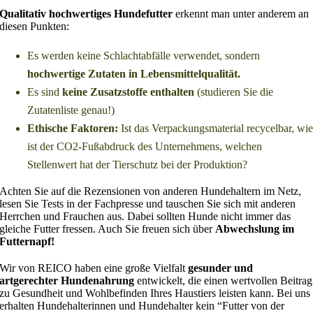
Qualitativ hochwertiges Hundefutter
erkennt man unter anderem an
diesen Punkten:
Es werden keine Schlachtabfälle verwendet, sondern
hochwertige
Zutaten in Lebensmittelqualität.
Es sind
keine Zusatzstoffe enthalten
(studieren Sie die
Zutatenliste genau!)
Ethische Faktoren:
Ist das Verpackungsmaterial recycelbar, wi
ist der CO2-Fußabdruck des Unternehmens, welchen
Stellenwert hat der Tierschutz bei der Produktion?
Achten Sie auf die Rezensionen von anderen Hundehaltern im Netz,
lesen Sie Tests in der Fachpresse und tauschen Sie sich mit anderen
Herrchen und Frauchen aus. Dabei sollten Hunde nicht immer das
gleiche Futter fressen. Auch Sie freuen sich über
Abwechslung im
Futternapf!
Wir von REICO haben eine große Vielfalt
gesunder und
artgerechter Hundenahrung
entwickelt, die einen wertvollen Beitrag
zu Gesundheit und Wohlbefinden Ihres Haustiers leisten kann. Bei uns
erhalten Hundehalterinnen und Hundehalter kein “Futter von der