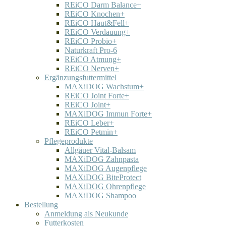
REiCO Darm Balance+
REiCO Knochen+
REiCO Haut&Fell+
REiCO Verdauung+
REiCO Probio+
Naturkraft Pro-6
REiCO Atmung+
REiCO Nerven+
Ergänzungsfuttermittel
MAXiDOG Wachstum+
REiCO Joint Forte+
REiCO Joint+
MAXiDOG Immun Forte+
REiCO Leber+
REiCO Petmin+
Pflegeprodukte
Allgäuer Vital-Balsam
MAXiDOG Zahnpasta
MAXiDOG Augenpflege
MAXiDOG BiteProtect
MAXiDOG Ohrenpflege
MAXiDOG Shampoo
Bestellung
Anmeldung als Neukunde
Futterkosten