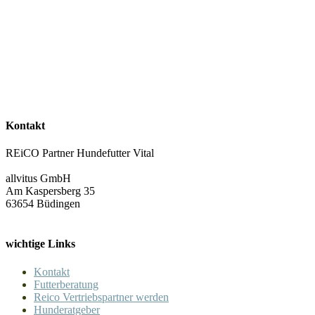
Schwimmer -
Wirbel
oder fällt es
winds
einigen Rassen
besonders
Der Beagle
schwer? Wir
ist eine sehr
erklären, warum
alte Rasse,
einige
die heute
Vierbeiner
Kontakt
viele
schwimmfähiger
Menschen
als andere
REiCO Partner Hundefutter Vital
glücklich
sind....
allvitus GmbH
macht: Zu
Am Kaspersberg 35
wem passen
63654 Büdingen
Beagles?
Und was ist
0
wichtige Links
fürs
Hundeglück
Kontakt
nötig?...
Futterberatung
Reico Vertriebspartner werden
Hunderatgeber