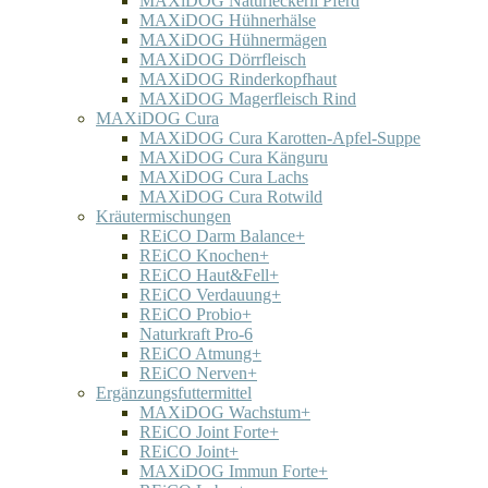
MAXiDOG Naturleckerli Pferd
MAXiDOG Hühnerhälse
MAXiDOG Hühnermägen
MAXiDOG Dörrfleisch
MAXiDOG Rinderkopfhaut
MAXiDOG Magerfleisch Rind
MAXiDOG Cura
MAXiDOG Cura Karotten-Apfel-Suppe
MAXiDOG Cura Känguru
MAXiDOG Cura Lachs
MAXiDOG Cura Rotwild
Kräutermischungen
REiCO Darm Balance+
REiCO Knochen+
REiCO Haut&Fell+
REiCO Verdauung+
REiCO Probio+
Naturkraft Pro-6
REiCO Atmung+
REiCO Nerven+
Ergänzungsfuttermittel
MAXiDOG Wachstum+
REiCO Joint Forte+
REiCO Joint+
MAXiDOG Immun Forte+