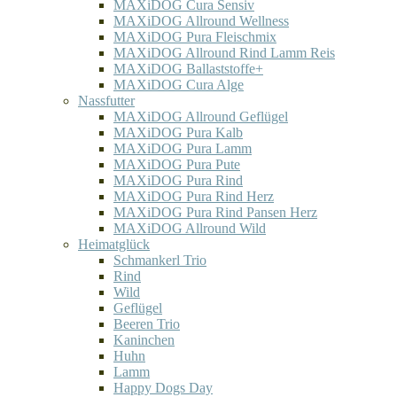
MAXiDOG Cura Sensiv
MAXiDOG Allround Wellness
MAXiDOG Pura Fleischmix
MAXiDOG Allround Rind Lamm Reis
MAXiDOG Ballaststoffe+
MAXiDOG Cura Alge
Nassfutter
MAXiDOG Allround Geflügel
MAXiDOG Pura Kalb
MAXiDOG Pura Lamm
MAXiDOG Pura Pute
MAXiDOG Pura Rind
MAXiDOG Pura Rind Herz
MAXiDOG Pura Rind Pansen Herz
MAXiDOG Allround Wild
Heimatglück
Schmankerl Trio
Rind
Wild
Geflügel
Beeren Trio
Kaninchen
Huhn
Lamm
Happy Dogs Day