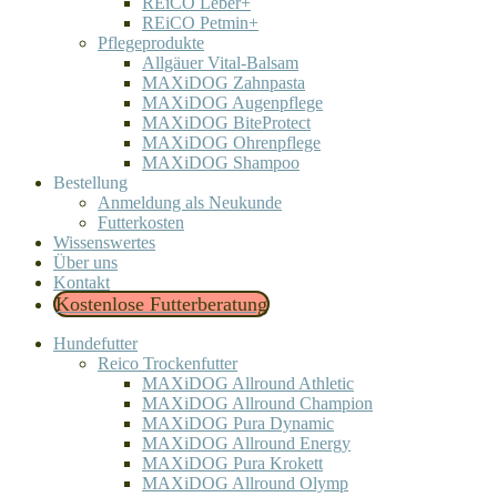
REiCO Leber+
REiCO Petmin+
Pflegeprodukte
Allgäuer Vital-Balsam
MAXiDOG Zahnpasta
MAXiDOG Augenpflege
MAXiDOG BiteProtect
MAXiDOG Ohrenpflege
MAXiDOG Shampoo
Bestellung
Anmeldung als Neukunde
Futterkosten
Wissenswertes
Über uns
Kontakt
Kostenlose Futterberatung
Hundefutter
Reico Trockenfutter
MAXiDOG Allround Athletic
MAXiDOG Allround Champion
MAXiDOG Pura Dynamic
MAXiDOG Allround Energy
MAXiDOG Pura Krokett
MAXiDOG Allround Olymp