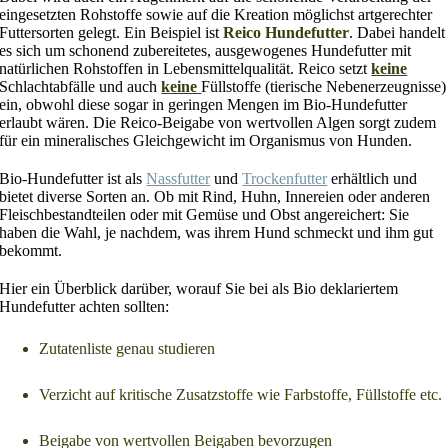
eingesetzten Rohstoffe sowie auf die Kreation möglichst artgerechter
Futtersorten gelegt. Ein Beispiel ist
Reico Hundefutter
. Dabei handelt
es sich um schonend zubereitetes, ausgewogenes Hundefutter mit
natürlichen Rohstoffen in Lebensmittelqualität. Reico setzt
keine
Schlachtabfälle und auch
keine
Füllstoffe (tierische Nebenerzeugnisse)
ein, obwohl diese sogar in geringen Mengen im Bio-Hundefutter
erlaubt wären. Die Reico-Beigabe von wertvollen Algen sorgt zudem
für ein mineralisches Gleichgewicht im Organismus von Hunden.
Bio-Hundefutter ist als
Nassfutter
und
Trockenfutter
erhältlich und
bietet diverse Sorten an. Ob mit Rind, Huhn, Innereien oder anderen
Fleischbestandteilen oder mit Gemüse und Obst angereichert: Sie
haben die Wahl, je nachdem, was ihrem Hund schmeckt und ihm gut
bekommt.
Hier ein Überblick darüber, worauf Sie bei als Bio deklariertem
Hundefutter achten sollten:
Zutatenliste genau studieren
Verzicht auf kritische Zusatzstoffe wie Farbstoffe, Füllstoffe etc.
Beigabe von wertvollen Beigaben bevorzugen