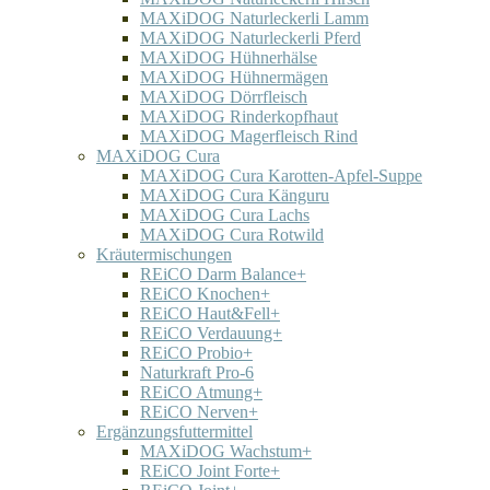
MAXiDOG Naturleckerli Lamm
MAXiDOG Naturleckerli Pferd
MAXiDOG Hühnerhälse
MAXiDOG Hühnermägen
MAXiDOG Dörrfleisch
MAXiDOG Rinderkopfhaut
MAXiDOG Magerfleisch Rind
MAXiDOG Cura
MAXiDOG Cura Karotten-Apfel-Suppe
MAXiDOG Cura Känguru
MAXiDOG Cura Lachs
MAXiDOG Cura Rotwild
Kräutermischungen
REiCO Darm Balance+
REiCO Knochen+
REiCO Haut&Fell+
REiCO Verdauung+
REiCO Probio+
Naturkraft Pro-6
REiCO Atmung+
REiCO Nerven+
Ergänzungsfuttermittel
MAXiDOG Wachstum+
REiCO Joint Forte+