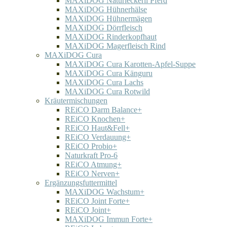
MAXiDOG Naturleckerli Pferd
MAXiDOG Hühnerhälse
MAXiDOG Hühnermägen
MAXiDOG Dörrfleisch
MAXiDOG Rinderkopfhaut
MAXiDOG Magerfleisch Rind
MAXiDOG Cura
MAXiDOG Cura Karotten-Apfel-Suppe
MAXiDOG Cura Känguru
MAXiDOG Cura Lachs
MAXiDOG Cura Rotwild
Kräutermischungen
REiCO Darm Balance+
REiCO Knochen+
REiCO Haut&Fell+
REiCO Verdauung+
REiCO Probio+
Naturkraft Pro-6
REiCO Atmung+
REiCO Nerven+
Ergänzungsfuttermittel
MAXiDOG Wachstum+
REiCO Joint Forte+
REiCO Joint+
MAXiDOG Immun Forte+