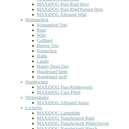
MAXiDOG Pura Rind Herz
MAXiDOG Pura Rind Pansen Herz
MAXiDOG Allround Wild
Heimatglück
Schmankerl Trio
Rind
Wild
Geflügel
Beeren Trio
Kaninchen
Huhn
Lamm
Happy Dogs Day
Hundenapf klein
Hundenapf groß
Hundewurst
MAXiDOG Pura Rinderwurst
MAXiDOG Cura Pferd
Welpenfutter
MAXiDOG Allround Junior
Leckerlis
MAXiDOG Lammfüße
MAXiDOG Naturleckerli Rind
MAXiDOG Naturleckerli Wildschwein
MAXiDOG Naturleckerli Hirsch