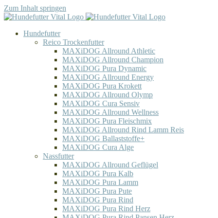
Zum Inhalt springen
Hundefutter
Reico Trockenfutter
MAXiDOG Allround Athletic
MAXiDOG Allround Champion
MAXiDOG Pura Dynamic
MAXiDOG Allround Energy
MAXiDOG Pura Krokett
MAXiDOG Allround Olymp
MAXiDOG Cura Sensiv
MAXiDOG Allround Wellness
MAXiDOG Pura Fleischmix
MAXiDOG Allround Rind Lamm Reis
MAXiDOG Ballaststoffe+
MAXiDOG Cura Alge
Nassfutter
MAXiDOG Allround Geflügel
MAXiDOG Pura Kalb
MAXiDOG Pura Lamm
MAXiDOG Pura Pute
MAXiDOG Pura Rind
MAXiDOG Pura Rind Herz
MAXiDOG Pura Rind Pansen Herz