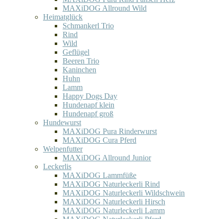
MAXiDOG Allround Wild
Heimatglück
Schmankerl Trio
Rind
Wild
Geflügel
Beeren Trio
Kaninchen
Huhn
Lamm
Happy Dogs Day
Hundenapf klein
Hundenapf groß
Hundewurst
MAXiDOG Pura Rinderwurst
MAXiDOG Cura Pferd
Welpenfutter
MAXiDOG Allround Junior
Leckerlis
MAXiDOG Lammfüße
MAXiDOG Naturleckerli Rind
MAXiDOG Naturleckerli Wildschwein
MAXiDOG Naturleckerli Hirsch
MAXiDOG Naturleckerli Lamm