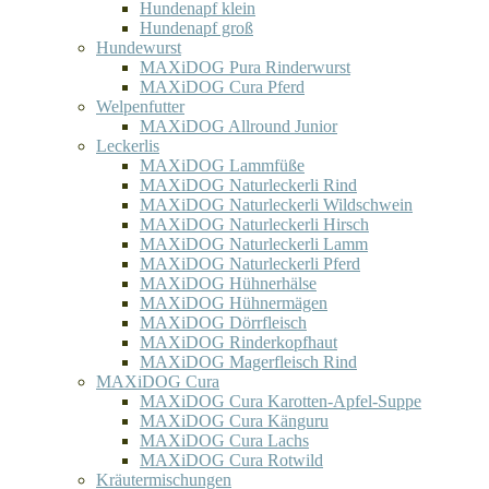
Hundenapf klein
Hundenapf groß
Hundewurst
MAXiDOG Pura Rinderwurst
MAXiDOG Cura Pferd
Welpenfutter
MAXiDOG Allround Junior
Leckerlis
MAXiDOG Lammfüße
MAXiDOG Naturleckerli Rind
MAXiDOG Naturleckerli Wildschwein
MAXiDOG Naturleckerli Hirsch
MAXiDOG Naturleckerli Lamm
MAXiDOG Naturleckerli Pferd
MAXiDOG Hühnerhälse
MAXiDOG Hühnermägen
MAXiDOG Dörrfleisch
MAXiDOG Rinderkopfhaut
MAXiDOG Magerfleisch Rind
MAXiDOG Cura
MAXiDOG Cura Karotten-Apfel-Suppe
MAXiDOG Cura Känguru
MAXiDOG Cura Lachs
MAXiDOG Cura Rotwild
Kräutermischungen