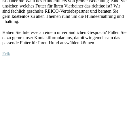
ist daher
die Wahl des Hundefutters von großer Bedeutung.
S
ind Sie
unsicher, welches Futter für Ihren
Vierbeiner
das richtige ist?
Wir
sind fachlich
geschulte R
EICO-
Vertriebspartner
und beraten Sie
gern
kostenlos
zu allen Themen rund um die Hundeernährung und
–
haltung.
Haben Sie Interesse an einem unverbindlichen Gespräch?
Füllen Sie
dazu
gerne unser Kontaktformular aus
, damit wir gemeinsam das
passende Futter für Ihren Hund auswählen
können
.
Erik