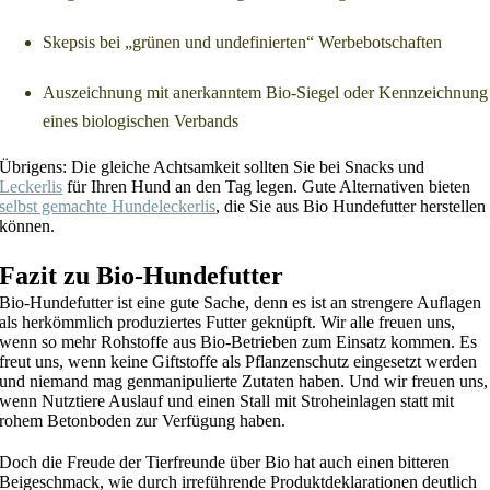
Skepsis bei „grünen und undefinierten“ Werbebotschaften
Auszeichnung mit anerkanntem Bio-Siegel oder Kennzeichnung
eines biologischen Verbands
Übrigens: Die gleiche Achtsamkeit sollten Sie bei Snacks und
Leckerlis
für Ihren Hund an den Tag legen. Gute Alternativen bieten
selbst gemachte Hundeleckerlis
, die Sie aus Bio Hundefutter herstellen
können.
Fazit zu Bio-Hundefutter
Bio-Hundefutter ist eine gute Sache, denn es ist an strengere Auflagen
als herkömmlich produziertes Futter geknüpft. Wir alle freuen uns,
wenn so mehr Rohstoffe aus Bio-Betrieben zum Einsatz kommen. Es
freut uns, wenn keine Giftstoffe als Pflanzenschutz eingesetzt werden
und niemand mag genmanipulierte Zutaten haben. Und wir freuen uns,
wenn Nutztiere Auslauf und einen Stall mit Stroheinlagen statt mit
rohem Betonboden zur Verfügung haben.
Doch die Freude der Tierfreunde über Bio hat auch einen bitteren
Beigeschmack, wie durch irreführende Produktdeklarationen deutlich