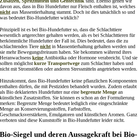
Zusätzen, Spritzmitteln und Gentechnik
sind. Ebenso gehen wir
davon aus, dass in Bio Hundefutter nur Fleisch enthalten ist, welches
nicht
aus Massentierhaltung stammt. Doch ist dies tatsächlich so und
was bedeutet Bio-Hundefutter wirklich?
Prinzipiell ist es bei Bio-Hundefutter so, dass die Schlachttiere
wesentlich artgerechter gehalten werden, als es bei Schlachttieren für
herkömmliche Hundefutter der Fall ist. Dies bedeutet, dass die zu
schlachtenden Tiere
nicht
in Massentierhaltung gehalten werden und
sie mehr Bewegungsfreiraum haben. Sie bekommen während ihres
Heranwachsens
keine
Antibiotika oder Hormone verabreicht. Und sie
sollten möglichst
kurze Transportwege
zum Schlachter haben und
nicht mit Stromstößen oder anderen Stressmitteln angetrieben werden.
Hinzukommt, dass Bio-Hundefutter keine pflanzlichen Komponenten
enthalten dürfen, die mit Pestiziden behandelt wurden. Zudem erlaubt
als Bio deklariertes Hundefutter nur eine
begrenzte Menge
an
künstlichen Zusatzstoffen. Sie können es schon an der Formulierung
merken: Begrenzte Menge bedeutet lediglich eine eingeschränkte
Menge an Konservierungsstoffen, Farbstoffen,
Geschmacksverstärkern, Emulgatoren und künstlichen Aromen. Ganz
verboten sind diese Kunststoffe in Bio-Hundefutter leider nicht.
Bio-Siegel und deren Aussagekraft bei Bio-