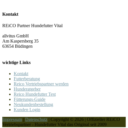
Kontakt
REiCO Partner Hundefutter Vital
allvitus GmbH
Am Kaspersberg 35
63654 Büdingen
wichtige Links
Kontakt
Futterberatung
Reico Vertriebspartner werden
Hunderatgeber
Reico Hundefutter Test
Fütterungs-Guide
Neukundenbestellung
Kunden Login
Impressum
|
Datenschutz
| Copyright © 2026 | Offizieller REiCO
Vertriebspartner - Hundefutter Vital das Original seit 2009