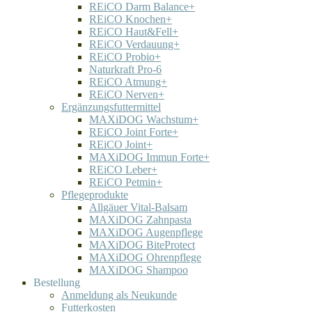
REiCO Darm Balance+
REiCO Knochen+
REiCO Haut&Fell+
REiCO Verdauung+
REiCO Probio+
Naturkraft Pro-6
REiCO Atmung+
REiCO Nerven+
Ergänzungsfuttermittel
MAXiDOG Wachstum+
REiCO Joint Forte+
REiCO Joint+
MAXiDOG Immun Forte+
REiCO Leber+
REiCO Petmin+
Pflegeprodukte
Allgäuer Vital-Balsam
MAXiDOG Zahnpasta
MAXiDOG Augenpflege
MAXiDOG BiteProtect
MAXiDOG Ohrenpflege
MAXiDOG Shampoo
Bestellung
Anmeldung als Neukunde
Futterkosten