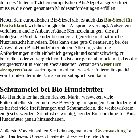
dem erwähnten offiziellen europäischen Bio-Siegel ausgezeichnet,
muss es die oben genannten Mindestanforderungen erfüllen.
Neben dem europäischen Bio-Siegel gibt es auch das
Bio-Siegel für
Deutschland
, welches die gleichen Ansprüche verlangt. Außerdem
verleihen manche Anbauverbände Kennzeichnungen, die auf
biologische Produkte oder besonders artgerechte und natürliche
Nutztierzucht hinweisen. Dies kann eine gute Orientierung bei der
Auswahl von Bio-Hundefutter bieten. Allerdings sind die
Anforderungen nicht einheitlich geregelt und somit schwierig zu
beurteilen oder zu vergleichen. Es ist aber gemeinhin bekannt, dass die
Mitgliedschaft in solchen spezialisierten Verbänden
wesentlich
strengeren
Voraussetzungen unterliegt, was der Futtermittelqualität
von Hundefutter unter Umständen zuträglich sein kann.
Schummelei bei Bio Hundefutter
Bio Hundefutter hat einen riesigen Markt, weswegen viele
Futtermittelhersteller auf diese Bewegung aufspringen. Und leider gibt
es hierbei viele Irreführungen und Schummeleien, die werbewirksam
eingesetzt werden. Somit ist es wichtig, bei der Entscheidung für Bio-
Hundefutter genau hinzuschauen.
Äußerste Vorsicht sollten Sie beim sogenannten „
Greenwashing
“ an
den Tag legen. Übersetzt bedeutet diese verbreitete Unart