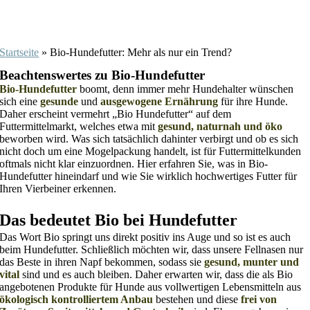
Startseite
»
Bio-Hundefutter: Mehr als nur ein Trend?
Beachtenswertes zu Bio-Hundefutter
Bio-Hundefutter
boomt, denn immer mehr Hundehalter wünschen
sich eine
gesunde
und
ausgewogene Ernährung
für ihre Hunde.
Daher erscheint vermehrt „Bio Hundefutter“ auf dem
Futtermittelmarkt, welches etwa mit
gesund, naturnah und öko
beworben wird. Was sich tatsächlich dahinter verbirgt und ob es sich
nicht doch um eine Mogelpackung handelt, ist für Futtermittelkunden
oftmals nicht klar einzuordnen. Hier erfahren Sie, was in Bio-
Hundefutter hineindarf und wie Sie wirklich hochwertiges Futter für
Ihren Vierbeiner erkennen.
Das bedeutet Bio bei Hundefutter
Das Wort Bio springt uns direkt positiv ins Auge und so ist es auch
beim Hundefutter. Schließlich möchten wir, dass unsere Fellnasen nur
das Beste in ihren Napf bekommen, sodass sie
gesund, munter und
vital
sind und es auch bleiben. Daher erwarten wir, dass die als Bio
angebotenen Produkte für Hunde aus vollwertigen Lebensmitteln aus
ökologisch kontrolliertem Anbau
bestehen und diese
frei von