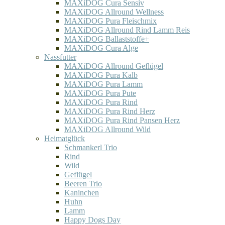
MAXiDOG Cura Sensiv
MAXiDOG Allround Wellness
MAXiDOG Pura Fleischmix
MAXiDOG Allround Rind Lamm Reis
MAXiDOG Ballaststoffe+
MAXiDOG Cura Alge
Nassfutter
MAXiDOG Allround Geflügel
MAXiDOG Pura Kalb
MAXiDOG Pura Lamm
MAXiDOG Pura Pute
MAXiDOG Pura Rind
MAXiDOG Pura Rind Herz
MAXiDOG Pura Rind Pansen Herz
MAXiDOG Allround Wild
Heimatglück
Schmankerl Trio
Rind
Wild
Geflügel
Beeren Trio
Kaninchen
Huhn
Lamm
Happy Dogs Day