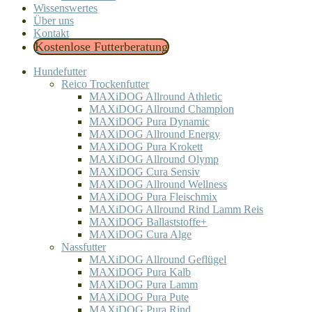
Wissenswertes
Über uns
Kontakt
Kostenlose Futterberatung
Hundefutter
Reico Trockenfutter
MAXiDOG Allround Athletic
MAXiDOG Allround Champion
MAXiDOG Pura Dynamic
MAXiDOG Allround Energy
MAXiDOG Pura Krokett
MAXiDOG Allround Olymp
MAXiDOG Cura Sensiv
MAXiDOG Allround Wellness
MAXiDOG Pura Fleischmix
MAXiDOG Allround Rind Lamm Reis
MAXiDOG Ballaststoffe+
MAXiDOG Cura Alge
Nassfutter
MAXiDOG Allround Geflügel
MAXiDOG Pura Kalb
MAXiDOG Pura Lamm
MAXiDOG Pura Pute
MAXiDOG Pura Rind