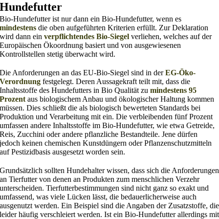
Hundefutter
Bio-Hundefutter ist nur dann ein Bio-Hundefutter, wenn es
mindestens
die oben aufgeführten Kriterien erfüllt. Zur Deklaration
wird dann ein
verpflichtendes Bio-Siegel
verliehen, welches auf der
Europäischen Ökoordnung basiert und von ausgewiesenen
Kontrollstellen stetig überwacht wird.
Die Anforderungen an das EU-Bio-Siegel sind in der
EG-Öko-
Verordnung
festgelegt. Deren Aussagekraft teilt mit, dass die
Inhaltsstoffe des Hundefutters in Bio Qualität zu
mindestens 95
Prozent
aus biologischem Anbau und ökologischer Haltung kommen
müssen. Dies schließt die als biologisch bewerteten Standards bei
Produktion und Verarbeitung mit ein. Die verbleibenden fünf Prozent
umfassen andere Inhaltsstoffe im Bio-Hundefutter, wie etwa Getreide,
Reis, Zucchini oder andere pflanzliche Bestandteile. Jene dürfen
jedoch keinen chemischen Kunstdüngern oder Pflanzenschutzmitteln
auf Pestizidbasis ausgesetzt worden sein.
Grundsätzlich sollten Hundehalter wissen, dass sich die Anforderunge
an Tierfutter von denen an Produkten zum menschlichen Verzehr
unterscheiden. Tierfutterbestimmungen sind nicht ganz so exakt und
umfassend, was viele Lücken lässt, die bedauerlicherweise auch
ausgenutzt werden. Ein Beispiel sind die Angaben der Zusatzstoffe, di
leider häufig verschleiert werden. Ist ein Bio-Hundefutter allerdings mi