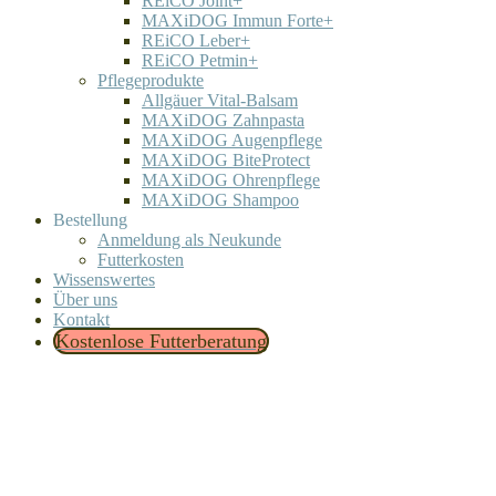
REiCO Joint+
MAXiDOG Immun Forte+
REiCO Leber+
REiCO Petmin+
Pflegeprodukte
Allgäuer Vital-Balsam
MAXiDOG Zahnpasta
MAXiDOG Augenpflege
MAXiDOG BiteProtect
MAXiDOG Ohrenpflege
MAXiDOG Shampoo
Bestellung
Anmeldung als Neukunde
Futterkosten
Wissenswertes
Über uns
Kontakt
Kostenlose Futterberatung