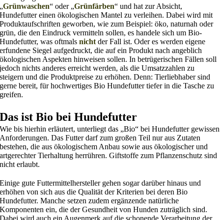
„
Grünwaschen
“ oder „
Grünfärben
“ und hat zur Absicht,
Hundefutter einen ökologischen Mantel zu verleihen. Dabei wird mit
Produktaufschriften geworben, wie zum Beispiel: öko, naturnah oder
grün, die den Eindruck vermitteln sollen, es handele sich um Bio-
Hundefutter, was oftmals
nicht
der Fall ist. Oder es werden eigene
erfundene Siegel aufgedruckt, die auf ein Produkt nach angeblich
ökologischen Aspekten hinweisen sollen. In betrügerischen Fällen soll
jedoch nichts anderes erreicht werden, als die Umsatzzahlen zu
steigern und die Produktpreise zu erhöhen. Denn: Tierliebhaber sind
gerne bereit, für hochwertiges Bio Hundefutter tiefer in die Tasche zu
greifen.
Das ist Bio bei Hundefutter
Wie bis hierhin erläutert, unterliegt das „Bio“ bei Hundefutter gewissen
Anforderungen. Das Futter darf zum großen Teil nur aus Zutaten
bestehen, die aus ökologischem Anbau sowie aus ökologischer und
artgerechter Tierhaltung herrühren. Giftstoffe zum Pflanzenschutz sind
nicht erlaubt.
Einige gute Futtermittelhersteller gehen sogar darüber hinaus und
erhöhen von sich aus die Qualität der Kriterien bei deren Bio
Hundefutter. Manche setzen zudem ergänzende natürliche
Komponenten ein, die der Gesundheit von Hunden zuträglich sind.
Dabei wird auch ein Augenmerk auf die schonende Verarbeitung der