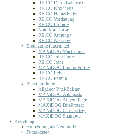
REiCO Darm Balance+
REiCO Knochen+
REiCO Haut&Fell+
REiCO Verdauung+
REiCO Probio+
Naturkraft Pro-6
REiCO Atmung+
REiCO Nerven+
Ergänzungsfuttermittel
MAXiDOG Wachstum+
REiCO Joint Forte+
REiCO Joint+
MAXiDOG Immun Forte+
REiCO Leber+
REiCO Petmin+
Pflegeprodukte
Allgäuer Vital-Balsam
MAXiDOG Zahnpasta
MAXiDOG Augenpflege
MAXiDOG BiteProtect
MAXiDOG Ohrenpflege
MAXiDOG Shampoo
Bestellung
Anmeldung als Neukunde
Futterkosten