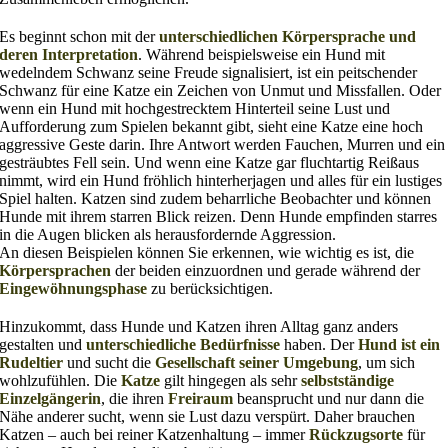
Es beginnt schon mit der
unterschiedlichen Körpersprache und
deren Interpretation
. Während beispielsweise ein Hund mit
wedelndem Schwanz seine Freude signalisiert, ist ein peitschender
Schwanz für eine Katze ein Zeichen von Unmut und Missfallen. Oder
wenn ein Hund mit hochgestrecktem Hinterteil seine Lust und
Aufforderung zum Spielen bekannt gibt, sieht eine Katze eine hoch
aggressive Geste darin. Ihre Antwort werden Fauchen, Murren und ein
gesträubtes Fell sein. Und wenn eine Katze gar fluchtartig Reißaus
nimmt, wird ein Hund fröhlich hinterherjagen und alles für ein lustiges
Spiel halten. Katzen sind zudem beharrliche Beobachter und können
Hunde mit ihrem starren Blick reizen. Denn Hunde empfinden starres
in die Augen blicken als herausfordernde Aggression.
An diesen Beispielen können Sie erkennen, wie wichtig es ist, die
Körpersprachen
der beiden einzuordnen und gerade während der
Eingewöhnungsphase
zu berücksichtigen.
Hinzukommt, dass Hunde und Katzen ihren Alltag ganz anders
gestalten und
unterschiedliche Bedürfnisse
haben. Der
Hund ist ein
Rudeltier
und sucht die
Gesellschaft seiner Umgebung
, um sich
wohlzufühlen. Die
Katze
gilt hingegen als sehr
selbstständige
Einzelgängerin
, die ihren
Freiraum
beansprucht und nur dann die
Nähe anderer sucht, wenn sie Lust dazu verspürt. Daher brauchen
Katzen – auch bei reiner Katzenhaltung – immer
Rückzugsorte
für