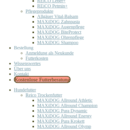
REiCO Leber+
REiCO Petmin+
Pflegeprodukte
Allgäuer Vital-Balsam
MAXiDOG Zahnpasta
MAXiDOG Augenpflege
MAXiDOG BiteProtect
MAXiDOG Ohrenpflege
MAXiDOG Shampoo
Bestellung
Anmeldung als Neukunde
Futterkosten
Wissenswertes
Über uns
Kontakt
Kostenlose Futterberatung
Hundefutter
Reico Trockenfutter
MAXiDOG Allround Athletic
MAXiDOG Allround Champion
MAXiDOG Pura Dynamic
MAXiDOG Allround Energy
MAXiDOG Pura Krokett
MAXiDOG Allround Olymp