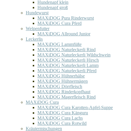
Hundenapf klein
Hundenapf groß
Hundewurst
MAXiDOG Pura Rinderwurst
MAXiDOG Cura Pferd
Welpenfutter
MAXiDOG Allround Junior
Leckerlis
MAXiDOG Lammfüße
MAXiDOG Naturleckerli Rind
MAXiDOG Naturleckerli Wildschwein
MAXiDOG Naturleckerli Hirsch
MAXiDOG Naturleckerli Lamm
MAXiDOG Naturleckerli Pferd
MAXiDOG Hühnerhälse
MAXiDOG Hühnermägen
MAXiDOG Dörrfleisch
MAXiDOG Rinderkopfhaut
MAXiDOG Magerfleisch Rind
MAXiDOG Cura
MAXiDOG Cura Karotten-Apfel-Suppe
MAXiDOG Cura Känguru
MAXiDOG Cura Lachs
MAXiDOG Cura Rotwild
Kräutermischungen