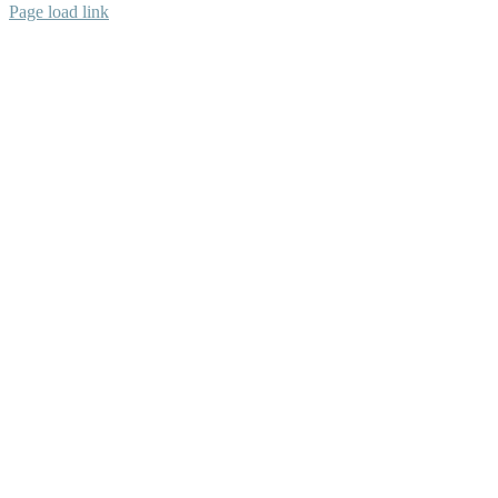
Page load link
REICO Partner Hundefutter Vital