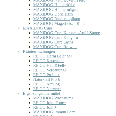
MAXiDOG Naturleckerli Pferd
MAXiDOG Hühnerhälse
MAXiDOG Hühnermägen
MAXiDOG Dörrfleisch
MAXiDOG Rinderkopfhaut
MAXiDOG Magerfleisch Rind
MAXiDOG Cura
MAXiDOG Cura Karotten-Apfel-Suppe
MAXiDOG Cura Känguru
MAXiDOG Cura Lachs
MAXiDOG Cura Rotwild
Kräutermischungen
REiCO Darm Balance+
REiCO Knochen+
REiCO Haut&Fell+
REiCO Verdauung+
REiCO Probio+
Naturkraft Pro-6
REiCO Atmung+
REiCO Nerven+
Ergänzungsfuttermittel
MAXiDOG Wachstum+
REiCO Joint Forte+
REiCO Joint+
MAXiDOG Immun Forte+