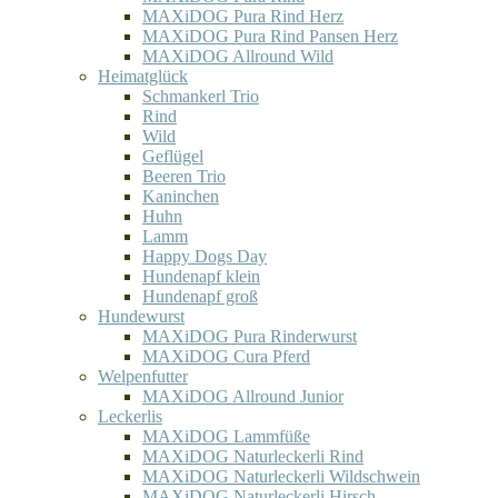
MAXiDOG Pura Rind Herz
MAXiDOG Pura Rind Pansen Herz
MAXiDOG Allround Wild
Heimatglück
Schmankerl Trio
Rind
Wild
Geflügel
Beeren Trio
Kaninchen
Huhn
Lamm
Happy Dogs Day
Hundenapf klein
Hundenapf groß
Hundewurst
MAXiDOG Pura Rinderwurst
MAXiDOG Cura Pferd
Welpenfutter
MAXiDOG Allround Junior
Leckerlis
MAXiDOG Lammfüße
MAXiDOG Naturleckerli Rind
MAXiDOG Naturleckerli Wildschwein
MAXiDOG Naturleckerli Hirsch