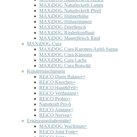
MAXiDOG Naturleckerli Lamm
MAXiDOG Naturleckerli Pferd
MAXiDOG Hühnerhälse
MAXiDOG Hühnermägen
MAXiDOG Dörrfleisch
MAXiDOG Rinderkopfhaut
MAXiDOG Magerfleisch Rind
MAXiDOG Cura
MAXiDOG Cura Karotten-Apfel-Suppe
MAXiDOG Cura Känguru
MAXiDOG Cura Lachs
MAXiDOG Cura Rotwild
Kräutermischungen
REiCO Darm Balance+
REiCO Knochen+
REiCO Haut&Fell+
REiCO Verdauung+
REiCO Probio+
Naturkraft Pro-6
REiCO Atmung+
REiCO Nerven+
Ergänzungsfuttermittel
MAXiDOG Wachstum+
REiCO Joint Forte+