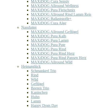
MAXiDOG Cura Sensiv
MAXiDOG Allround Wellness
MAXiDOG Pura Fleischmix
MAXiDOG Allround Rind Lamm Reis
MAXiDOG Ballaststoffe+
MAXiDOG Cura Alge
Nassfutter
MAXiDOG Allround Geflügel
MAXiDOG Pura Kalb
MAXiDOG Pura Lamm
MAXiDOG Pura Pute
MAXiDOG Pura Rind
MAXiDOG Pura Rind Herz
MAXiDOG Pura Rind Pansen Herz
MAXiDOG Allround Wild
Heimatglück
Schmankerl Trio
Rind
Wild
Geflügel
Beeren Trio
Kaninchen
Huhn
Lamm
Happy Dogs Day