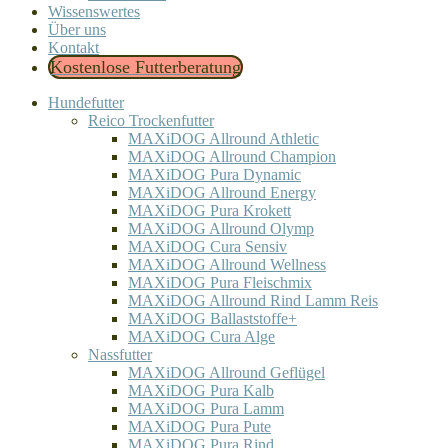
Wissenswertes
Über uns
Kontakt
Kostenlose Futterberatung
Hundefutter
Reico Trockenfutter
MAXiDOG Allround Athletic
MAXiDOG Allround Champion
MAXiDOG Pura Dynamic
MAXiDOG Allround Energy
MAXiDOG Pura Krokett
MAXiDOG Allround Olymp
MAXiDOG Cura Sensiv
MAXiDOG Allround Wellness
MAXiDOG Pura Fleischmix
MAXiDOG Allround Rind Lamm Reis
MAXiDOG Ballaststoffe+
MAXiDOG Cura Alge
Nassfutter
MAXiDOG Allround Geflügel
MAXiDOG Pura Kalb
MAXiDOG Pura Lamm
MAXiDOG Pura Pute
MAXiDOG Pura Rind