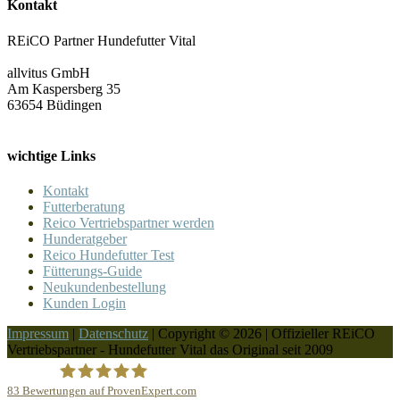
Kontakt
REiCO Partner Hundefutter Vital
allvitus GmbH
Am Kaspersberg 35
63654 Büdingen
wichtige Links
Kontakt
Futterberatung
Reico Vertriebspartner werden
Hunderatgeber
Reico Hundefutter Test
Fütterungs-Guide
Neukundenbestellung
Kunden Login
Impressum
|
Datenschutz
| Copyright © 2026 | Offizieller REiCO
Vertriebspartner - Hundefutter Vital das Original seit 2009
83
Bewertungen auf ProvenExpert.com