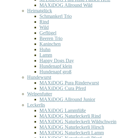
MAXiDOG Allround Wild
Heimatglück
Schmankerl Trio
Rind
Wild
Geflügel
Beeren Trio
Kaninchen
Huhn
Lamm
Happy Dogs Day
Hundenapf klein
Hundenapf groß
Hundewurst
MAXiDOG Pura Rinderwurst
MAXiDOG Cura Pferd
Welpenfutter
MAXiDOG Allround Junior
Leckerlis
MAXiDOG Lammfüße
MAXiDOG Naturleckerli Rind
MAXiDOG Naturleckerli Wildschwein
MAXiDOG Naturleckerli Hirsch
MAXiDOG Naturleckerli Lamm