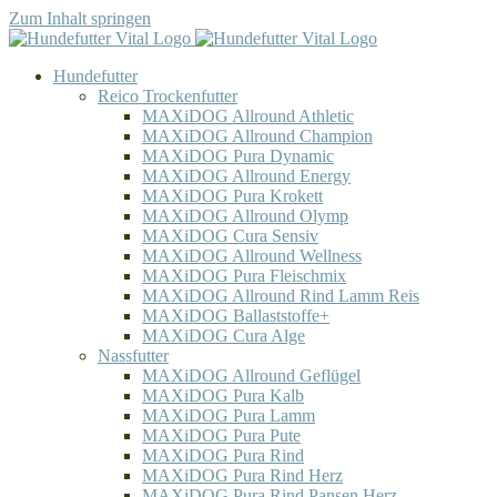
Zum Inhalt springen
Hundefutter
Reico Trockenfutter
MAXiDOG Allround Athletic
MAXiDOG Allround Champion
MAXiDOG Pura Dynamic
MAXiDOG Allround Energy
MAXiDOG Pura Krokett
MAXiDOG Allround Olymp
MAXiDOG Cura Sensiv
MAXiDOG Allround Wellness
MAXiDOG Pura Fleischmix
MAXiDOG Allround Rind Lamm Reis
MAXiDOG Ballaststoffe+
MAXiDOG Cura Alge
Nassfutter
MAXiDOG Allround Geflügel
MAXiDOG Pura Kalb
MAXiDOG Pura Lamm
MAXiDOG Pura Pute
MAXiDOG Pura Rind
MAXiDOG Pura Rind Herz
MAXiDOG Pura Rind Pansen Herz