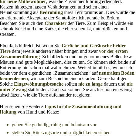
für neue Mitbewohner
, was die Zusammenführung erleichtert.
Katzen hingegen hassen Veränderungen und sehen einen
Neuankömmling als
Bedrohung
ihres Territoriums an. Dies würde die
zu erlernende Akzeptanz der Samtpfote nicht gerade befördern.
Beachten Sie auch den
Charakter
der Tiere. Zum Beispiel würde ein
sehr aktiver Hund eine Katze, die eher scheu ist, unterdrücken und
stressen.
Ebenfalls hilfreich ist, wenn Sie
Gerüche und Geräusche beider
Tiere
dem jeweils anderen näher bringen und zwar
vor der ersten
Zusammenführung
. Schlafdecken und aufgenommenes Bellen bzw.
Miauen sind gute Möglichkeiten, dies zu tun. So können sich beide auf
Entfernung hin schon mal wahrnehmen. Weiterhin hilft es, wenn sich
beide vor dem eigentlichen „Zusammenziehen“ auf
neutralem Boden
kennenlernen
, wie zum Beispiel in einem Garten. Gerne häufiger.
Solche
Eingewöhnungsbesuche
sollten
nie zu lange
dauern und
nie
unter Zwang
stattfinden. Doch so können Sie auch schon ein wenig
abschätzen, wie die Tiere aufeinander reagieren.
Hier sehen Sie weitere
Tipps für die Zusammenführung und
Haltung
von Hund und Katze:
gehen Sie geduldig, ruhig und behutsam vor
stellen Sie Rückzugsorte und -möglichkeiten sicher