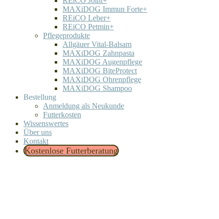
REiCO Joint+
MAXiDOG Immun Forte+
REiCO Leber+
REiCO Petmin+
Pflegeprodukte
Allgäuer Vital-Balsam
MAXiDOG Zahnpasta
MAXiDOG Augenpflege
MAXiDOG BiteProtect
MAXiDOG Ohrenpflege
MAXiDOG Shampoo
Bestellung
Anmeldung als Neukunde
Futterkosten
Wissenswertes
Über uns
Kontakt
Kostenlose Futterberatung