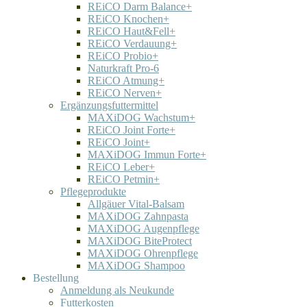
REiCO Darm Balance+
REiCO Knochen+
REiCO Haut&Fell+
REiCO Verdauung+
REiCO Probio+
Naturkraft Pro-6
REiCO Atmung+
REiCO Nerven+
Ergänzungsfuttermittel
MAXiDOG Wachstum+
REiCO Joint Forte+
REiCO Joint+
MAXiDOG Immun Forte+
REiCO Leber+
REiCO Petmin+
Pflegeprodukte
Allgäuer Vital-Balsam
MAXiDOG Zahnpasta
MAXiDOG Augenpflege
MAXiDOG BiteProtect
MAXiDOG Ohrenpflege
MAXiDOG Shampoo
Bestellung
Anmeldung als Neukunde
Futterkosten