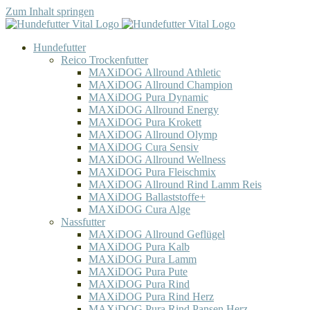
Zum Inhalt springen
Hundefutter
Reico Trockenfutter
MAXiDOG Allround Athletic
MAXiDOG Allround Champion
MAXiDOG Pura Dynamic
MAXiDOG Allround Energy
MAXiDOG Pura Krokett
MAXiDOG Allround Olymp
MAXiDOG Cura Sensiv
MAXiDOG Allround Wellness
MAXiDOG Pura Fleischmix
MAXiDOG Allround Rind Lamm Reis
MAXiDOG Ballaststoffe+
MAXiDOG Cura Alge
Nassfutter
MAXiDOG Allround Geflügel
MAXiDOG Pura Kalb
MAXiDOG Pura Lamm
MAXiDOG Pura Pute
MAXiDOG Pura Rind
MAXiDOG Pura Rind Herz
MAXiDOG Pura Rind Pansen Herz