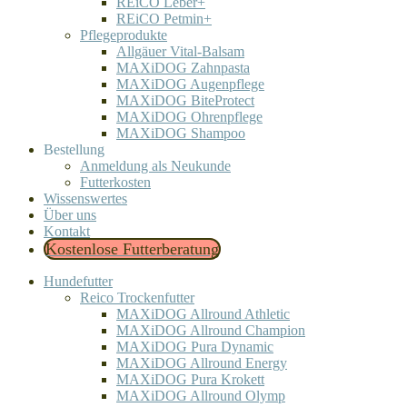
REiCO Leber+
REiCO Petmin+
Pflegeprodukte
Allgäuer Vital-Balsam
MAXiDOG Zahnpasta
MAXiDOG Augenpflege
MAXiDOG BiteProtect
MAXiDOG Ohrenpflege
MAXiDOG Shampoo
Bestellung
Anmeldung als Neukunde
Futterkosten
Wissenswertes
Über uns
Kontakt
Kostenlose Futterberatung
Hundefutter
Reico Trockenfutter
MAXiDOG Allround Athletic
MAXiDOG Allround Champion
MAXiDOG Pura Dynamic
MAXiDOG Allround Energy
MAXiDOG Pura Krokett
MAXiDOG Allround Olymp