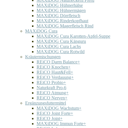
MAXiDOG Naturleckerli Pferd
MAXiDOG Hühnerhälse
MAXiDOG Hühnermägen
MAXiDOG Dörrfleisch
MAXiDOG Rinderkopfhaut
MAXiDOG Magerfleisch Rind
MAXiDOG Cura
MAXiDOG Cura Karotten-Apfel-Suppe
MAXiDOG Cura Känguru
MAXiDOG Cura Lachs
MAXiDOG Cura Rotwild
Kräutermischungen
REiCO Darm Balance+
REiCO Knochen+
REiCO Haut&Fell+
REiCO Verdauung+
REiCO Probio+
Naturkraft Pro-6
REiCO Atmung+
REiCO Nerven+
Ergänzungsfuttermittel
MAXiDOG Wachstum+
REiCO Joint Forte+
REiCO Joint+
MAXiDOG Immun Forte+