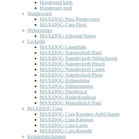
Hundenapf klein
Hundenapf groß
Hundewurst
MAXiDOG Pura Rinderwurst
MAXiDOG Cura Pferd
Welpenfutter
MAXiDOG Allround Junior
Leckerlis
MAXiDOG Lammfüße
MAXiDOG Naturleckerli Rind
MAXiDOG Naturleckerli Wildschwein
MAXiDOG Naturleckerli Hirsch
MAXiDOG Naturleckerli Lamm
MAXiDOG Naturleckerli Pferd
MAXiDOG Hühnerhälse
MAXiDOG Hühnermägen
MAXiDOG Dörrfleisch
MAXiDOG Rinderkopfhaut
MAXiDOG Magerfleisch Rind
MAXiDOG Cura
MAXiDOG Cura Karotten-Apfel-Suppe
MAXiDOG Cura Känguru
MAXiDOG Cura Lachs
MAXiDOG Cura Rotwild
Kräutermischungen