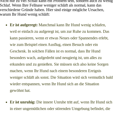
Nicht nur zu viel Schlaf kann ein Problem sein, sondern auch zu wenig
Schlaf. Wenn Ihre Fellnase weniger schläft als normal, kann das
verschiedene Gründe haben. Hier sind einige mögliche Ursachen,
warum Ihr Hund wenig schläft:
Er ist aufgeregt:
Manchmal kann Ihr Hund wenig schlafen,
weil er einfach zu aufgeregt ist, um zur Ruhe zu kommen. Das
kann passieren, wenn er etwas Neues oder Spannendes erlebt,
wie zum Beispiel einen Ausflug, einen Besuch oder ein
Geschenk. In solchen Fällen ist es normal, dass Ihr Hund
besonders wach, aufgedreht und neugierig ist, um alles zu
erkunden und zu genießen. Sie müssen sich also keine Sorgen
machen, wenn Ihr Hund nach einem besonderen Ereignis
weniger schläft als sonst. Die Situation wird sich vermutlich bald
wieder entspannen, wenn Ihr Hund sich an die Situation
gewöhnt hat.
Er ist unruhig:
Die innere Unruhe tritt auf, wenn Ihr Hund sich
in einer ungemütlichen oder störenden Umgebung befindet, die