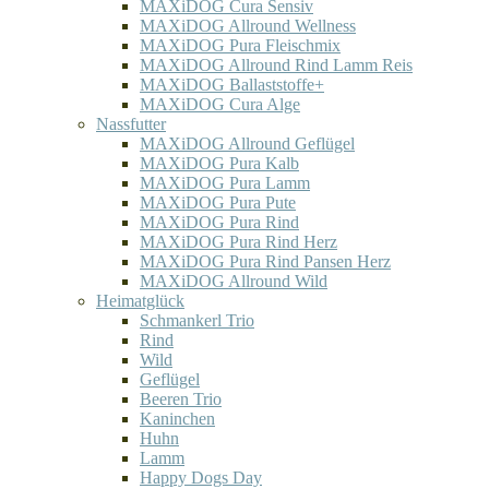
MAXiDOG Cura Sensiv
MAXiDOG Allround Wellness
MAXiDOG Pura Fleischmix
MAXiDOG Allround Rind Lamm Reis
MAXiDOG Ballaststoffe+
MAXiDOG Cura Alge
Nassfutter
MAXiDOG Allround Geflügel
MAXiDOG Pura Kalb
MAXiDOG Pura Lamm
MAXiDOG Pura Pute
MAXiDOG Pura Rind
MAXiDOG Pura Rind Herz
MAXiDOG Pura Rind Pansen Herz
MAXiDOG Allround Wild
Heimatglück
Schmankerl Trio
Rind
Wild
Geflügel
Beeren Trio
Kaninchen
Huhn
Lamm
Happy Dogs Day