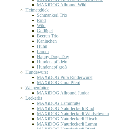
MAXiDOG Allround Wild
Heimatglück
Schmankerl Trio
Rind
Wild
Geflügel
Beeren Trio
Kaninchen
Huhn
Lamm
Happy Dogs Day
Hundenapf klein
Hundenapf groß
Hundewurst
MAXiDOG Pura Rinderwurst
MAXiDOG Cura Pferd
Welpenfutter
MAXiDOG Allround Junior
Leckerlis
MAXiDOG Lammfüße
MAXiDOG Naturleckerli Rind
MAXiDOG Naturleckerli Wildschwein
MAXiDOG Naturleckerli Hirsch
MAXiDOG Naturleckerli Lamm