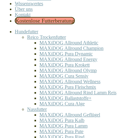
Wissenswertes
Über uns
Kontakt
Kostenlose Futterberatung
Hundefutter
Reico Trockenfutter
MAXiDOG Allround Athletic
MAXiDOG Allround Champion
MAXiDOG Pura Dynamic
MAXiDOG Allround Energy
MAXiDOG Pura Krokett
MAXiDOG Allround Olymp
MAXiDOG Cura Sensiv
MAXiDOG Allround Wellness
MAXiDOG Pura Fleischmix
MAXiDOG Allround Rind Lamm Reis
MAXiDOG Ballaststoffe+
MAXiDOG Cura Alge
Nassfutter
MAXiDOG Allround Geflügel
MAXiDOG Pura Kalb
MAXiDOG Pura Lamm
MAXiDOG Pura Pute
MAXiDOG Pura Rind