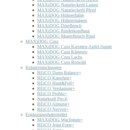
MAXiDOG Naturleckerli Lamm
MAXiDOG Naturleckerli Pferd
MAXiDOG Hühnerhälse
MAXiDOG Hühnermägen
MAXiDOG Dörrfleisch
MAXiDOG Rinderkopfhaut
MAXiDOG Magerfleisch Rind
MAXiDOG Cura
MAXiDOG Cura Karotten-Apfel-Suppe
MAXiDOG Cura Känguru
MAXiDOG Cura Lachs
MAXiDOG Cura Rotwild
Kräutermischungen
REiCO Darm Balance+
REiCO Knochen+
REiCO Haut&Fell+
REiCO Verdauung+
REiCO Probio+
Naturkraft Pro-6
REiCO Atmung+
REiCO Nerven+
Ergänzungsfuttermittel
MAXiDOG Wachstum+
REiCO Joint Forte+