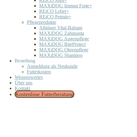
REiCO Joint+
MAXiDOG Immun Forte+
REiCO Leber+
REiCO Petmin+
Pflegeprodukte
Allgäuer Vital-Balsam
MAXiDOG Zahnpasta
MAXiDOG Augenpflege
MAXiDOG BiteProtect
MAXiDOG Ohrenpflege
MAXiDOG Shampoo
Bestellung
Anmeldung als Neukunde
Futterkosten
Wissenswertes
Über uns
Kontakt
Kostenlose Futterberatung