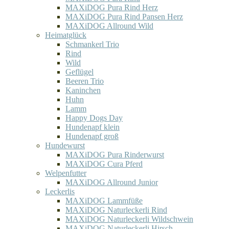
MAXiDOG Pura Rind Herz
MAXiDOG Pura Rind Pansen Herz
MAXiDOG Allround Wild
Heimatglück
Schmankerl Trio
Rind
Wild
Geflügel
Beeren Trio
Kaninchen
Huhn
Lamm
Happy Dogs Day
Hundenapf klein
Hundenapf groß
Hundewurst
MAXiDOG Pura Rinderwurst
MAXiDOG Cura Pferd
Welpenfutter
MAXiDOG Allround Junior
Leckerlis
MAXiDOG Lammfüße
MAXiDOG Naturleckerli Rind
MAXiDOG Naturleckerli Wildschwein
MAXiDOG Naturleckerli Hirsch