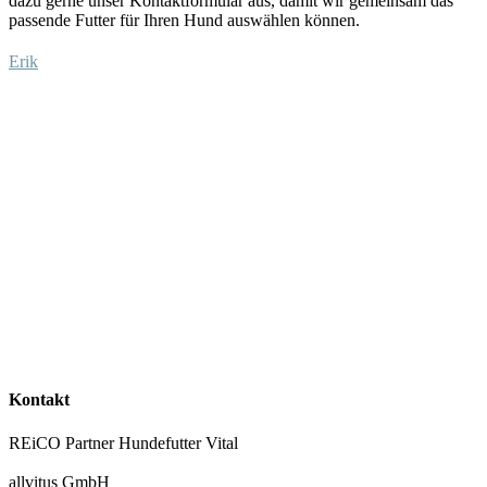
dazu
gerne unser Kontaktformular aus
, damit wir gemeinsam das
passende Futter für Ihren Hund auswählen
können
.
Erik
Kontakt
REiCO Partner Hundefutter Vital
allvitus GmbH