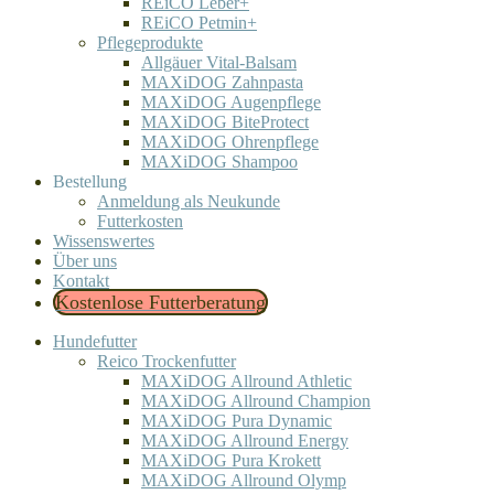
REiCO Leber+
REiCO Petmin+
Pflegeprodukte
Allgäuer Vital-Balsam
MAXiDOG Zahnpasta
MAXiDOG Augenpflege
MAXiDOG BiteProtect
MAXiDOG Ohrenpflege
MAXiDOG Shampoo
Bestellung
Anmeldung als Neukunde
Futterkosten
Wissenswertes
Über uns
Kontakt
Kostenlose Futterberatung
Hundefutter
Reico Trockenfutter
MAXiDOG Allround Athletic
MAXiDOG Allround Champion
MAXiDOG Pura Dynamic
MAXiDOG Allround Energy
MAXiDOG Pura Krokett
MAXiDOG Allround Olymp