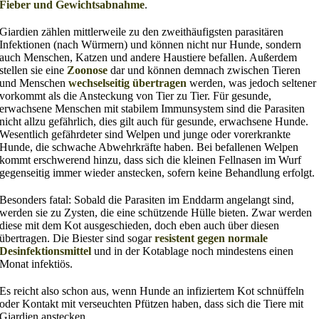
Fieber und Gewichtsabnahme
.
Giardien zählen mittlerweile zu den zweithäufigsten parasitären
Infektionen (nach Würmern) und können nicht nur Hunde, sondern
auch Menschen, Katzen und andere Haustiere befallen. Außerdem
stellen sie eine
Zoonose
dar und können demnach zwischen Tieren
und Menschen
wechselseitig übertragen
werden, was jedoch seltener
vorkommt als die Ansteckung von Tier zu Tier. Für gesunde,
erwachsene Menschen mit stabilem Immunsystem sind die Parasiten
nicht allzu gefährlich, dies gilt auch für gesunde, erwachsene Hunde.
Wesentlich gefährdeter sind Welpen und junge oder vorerkrankte
Hunde, die schwache Abwehrkräfte haben. Bei befallenen Welpen
kommt erschwerend hinzu, dass sich die kleinen Fellnasen im Wurf
gegenseitig immer wieder anstecken, sofern keine Behandlung erfolgt.
Besonders fatal: Sobald die Parasiten im Enddarm angelangt sind,
werden sie zu Zysten, die eine schützende Hülle bieten. Zwar werden
diese mit dem Kot ausgeschieden, doch eben auch über diesen
übertragen. Die Biester sind sogar
resistent gegen normale
Desinfektionsmittel
und in der Kotablage noch mindestens einen
Monat infektiös.
Es reicht also schon aus, wenn Hunde an infiziertem Kot schnüffeln
oder Kontakt mit verseuchten Pfützen haben, dass sich die Tiere mit
Giardien anstecken.