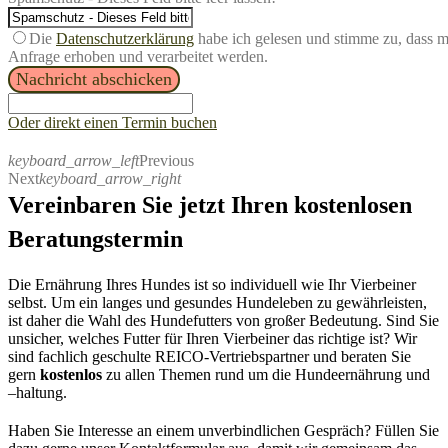
Die
Datenschutzerklärung
habe ich gelesen und stimme zu, dass 
Anfrage erhoben und verarbeitet werden.
Nachricht abschicken
Oder direkt einen Termin buchen
keyboard_arrow_left
Previous
Next
keyboard_arrow_right
Vereinbaren Sie jetzt Ihren kostenlosen
Beratungstermin
Die Ernährung Ihres Hundes ist so individuell wie Ihr Vierbeiner
selbst. Um ein langes und gesundes Hundeleben zu gewährleisten,
ist daher
die Wahl des Hundefutters von großer Bedeutung.
S
ind Sie
unsicher, welches Futter für Ihren
Vierbeiner
das richtige ist?
Wir
sind fachlich
geschulte R
EICO-
Vertriebspartner
und beraten Sie
gern
kostenlos
zu allen Themen rund um die Hundeernährung und
–
haltung.
Haben Sie Interesse an einem unverbindlichen Gespräch?
Füllen Sie