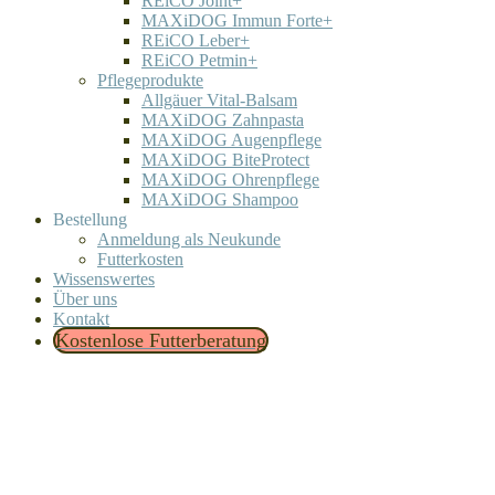
REiCO Joint+
MAXiDOG Immun Forte+
REiCO Leber+
REiCO Petmin+
Pflegeprodukte
Allgäuer Vital-Balsam
MAXiDOG Zahnpasta
MAXiDOG Augenpflege
MAXiDOG BiteProtect
MAXiDOG Ohrenpflege
MAXiDOG Shampoo
Bestellung
Anmeldung als Neukunde
Futterkosten
Wissenswertes
Über uns
Kontakt
Kostenlose Futterberatung