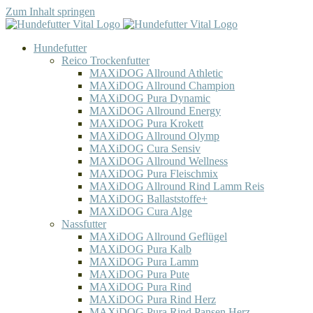
Zum Inhalt springen
Hundefutter
Reico Trockenfutter
MAXiDOG Allround Athletic
MAXiDOG Allround Champion
MAXiDOG Pura Dynamic
MAXiDOG Allround Energy
MAXiDOG Pura Krokett
MAXiDOG Allround Olymp
MAXiDOG Cura Sensiv
MAXiDOG Allround Wellness
MAXiDOG Pura Fleischmix
MAXiDOG Allround Rind Lamm Reis
MAXiDOG Ballaststoffe+
MAXiDOG Cura Alge
Nassfutter
MAXiDOG Allround Geflügel
MAXiDOG Pura Kalb
MAXiDOG Pura Lamm
MAXiDOG Pura Pute
MAXiDOG Pura Rind
MAXiDOG Pura Rind Herz
MAXiDOG Pura Rind Pansen Herz