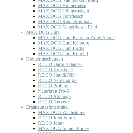
MAXiDOG Naturleckerli Pferd
MAXiDOG Hühnerhälse
MAXiDOG Hühnermägen
MAXiDOG Dörrfleisch
MAXiDOG Rinderkopfhaut
MAXiDOG Magerfleisch Rind
MAXiDOG Cura
MAXiDOG Cura Karotten-Apfel-Suppe
MAXiDOG Cura Känguru
MAXiDOG Cura Lachs
MAXiDOG Cura Rotwild
Kräutermischungen
REiCO Darm Balance+
REiCO Knochen+
REiCO Haut&Fell+
REiCO Verdauung+
REiCO Probio+
Naturkraft Pro-6
REiCO Atmung+
REiCO Nerven+
Ergänzungsfuttermittel
MAXiDOG Wachstum+
REiCO Joint Forte+
REiCO Joint+
MAXiDOG Immun Forte+