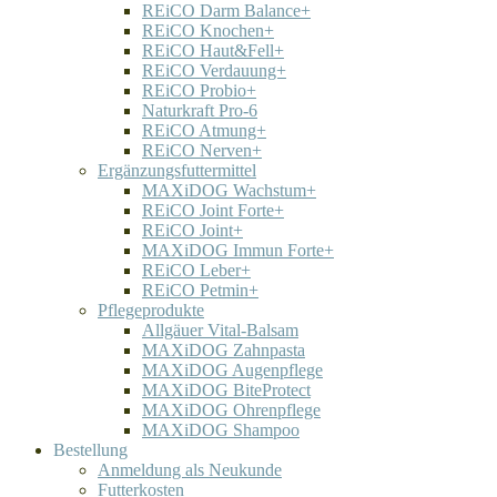
REiCO Darm Balance+
REiCO Knochen+
REiCO Haut&Fell+
REiCO Verdauung+
REiCO Probio+
Naturkraft Pro-6
REiCO Atmung+
REiCO Nerven+
Ergänzungsfuttermittel
MAXiDOG Wachstum+
REiCO Joint Forte+
REiCO Joint+
MAXiDOG Immun Forte+
REiCO Leber+
REiCO Petmin+
Pflegeprodukte
Allgäuer Vital-Balsam
MAXiDOG Zahnpasta
MAXiDOG Augenpflege
MAXiDOG BiteProtect
MAXiDOG Ohrenpflege
MAXiDOG Shampoo
Bestellung
Anmeldung als Neukunde
Futterkosten