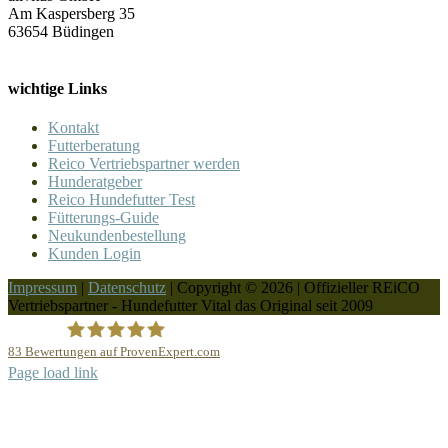
Am Kaspersberg 35
63654 Büdingen
wichtige Links
Kontakt
Futterberatung
Reico Vertriebspartner werden
Hunderatgeber
Reico Hundefutter Test
Fütterungs-Guide
Neukundenbestellung
Kunden Login
Impressum
|
Datenschutz
| Copyright © 2026 | Offizieller REiCO
Vertriebspartner - Hundefutter Vital das Original seit 2009
83
Bewertungen auf ProvenExpert.com
Page load link
REICO Partner Hundefutter Vital