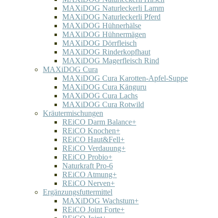
MAXiDOG Naturleckerli Lamm
MAXiDOG Naturleckerli Pferd
MAXiDOG Hühnerhälse
MAXiDOG Hühnermägen
MAXiDOG Dörrfleisch
MAXiDOG Rinderkopfhaut
MAXiDOG Magerfleisch Rind
MAXiDOG Cura
MAXiDOG Cura Karotten-Apfel-Suppe
MAXiDOG Cura Känguru
MAXiDOG Cura Lachs
MAXiDOG Cura Rotwild
Kräutermischungen
REiCO Darm Balance+
REiCO Knochen+
REiCO Haut&Fell+
REiCO Verdauung+
REiCO Probio+
Naturkraft Pro-6
REiCO Atmung+
REiCO Nerven+
Ergänzungsfuttermittel
MAXiDOG Wachstum+
REiCO Joint Forte+