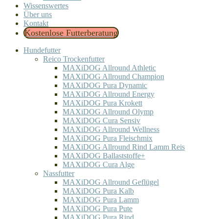
Wissenswertes
Über uns
Kontakt
Kostenlose Futterberatung
Hundefutter
Reico Trockenfutter
MAXiDOG Allround Athletic
MAXiDOG Allround Champion
MAXiDOG Pura Dynamic
MAXiDOG Allround Energy
MAXiDOG Pura Krokett
MAXiDOG Allround Olymp
MAXiDOG Cura Sensiv
MAXiDOG Allround Wellness
MAXiDOG Pura Fleischmix
MAXiDOG Allround Rind Lamm Reis
MAXiDOG Ballaststoffe+
MAXiDOG Cura Alge
Nassfutter
MAXiDOG Allround Geflügel
MAXiDOG Pura Kalb
MAXiDOG Pura Lamm
MAXiDOG Pura Pute
MAXiDOG Pura Rind