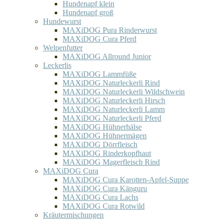
Hundenapf klein
Hundenapf groß
Hundewurst
MAXiDOG Pura Rinderwurst
MAXiDOG Cura Pferd
Welpenfutter
MAXiDOG Allround Junior
Leckerlis
MAXiDOG Lammfüße
MAXiDOG Naturleckerli Rind
MAXiDOG Naturleckerli Wildschwein
MAXiDOG Naturleckerli Hirsch
MAXiDOG Naturleckerli Lamm
MAXiDOG Naturleckerli Pferd
MAXiDOG Hühnerhälse
MAXiDOG Hühnermägen
MAXiDOG Dörrfleisch
MAXiDOG Rinderkopfhaut
MAXiDOG Magerfleisch Rind
MAXiDOG Cura
MAXiDOG Cura Karotten-Apfel-Suppe
MAXiDOG Cura Känguru
MAXiDOG Cura Lachs
MAXiDOG Cura Rotwild
Kräutermischungen