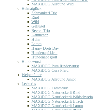
MAXiDOG Allround Wild
Heimatglück
Schmankerl Trio
Rind
Wild
Geflügel
Beeren Trio
Kaninchen
Huhn
Lamm
Happy Dogs Day
Hundenapf klein
Hundenapf groß
Hundewurst
MAXiDOG Pura Rinderwurst
MAXiDOG Cura Pferd
Welpenfutter
MAXiDOG Allround Junior
Leckerlis
MAXiDOG Lammfüße
MAXiDOG Naturleckerli Rind
MAXiDOG Naturleckerli Wildschwein
MAXiDOG Naturleckerli Hirsch
MAXiDOG Naturleckerli Lamm