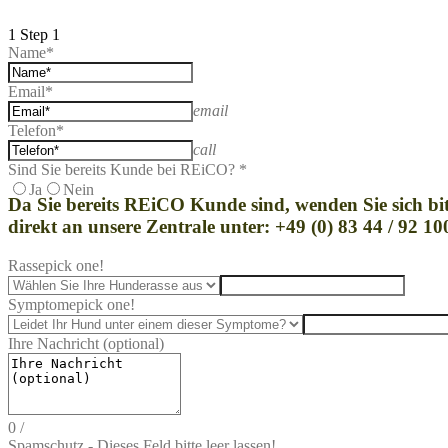
1
Step 1
Name*
Email*
email
Telefon*
call
Sind Sie bereits Kunde bei REiCO? *
Ja
Nein
Da Sie bereits REi
CO Kunde sind, wenden Sie sich bit
direkt an unsere Zentrale unter: +49 (0) 83 44 / 92 10
Rasse
pick one!
Symptome
pick one!
Ihre Nachricht (optional)
0
/
Spamschutz - Dieses Feld bitte leer lassen!