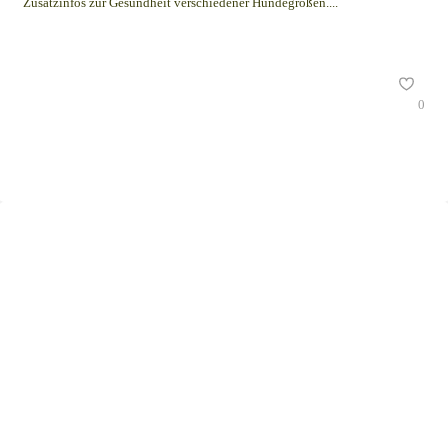
Zusatzinfos zur Gesundheit verschiedener Hundegrößen....
0