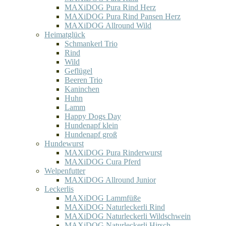
MAXiDOG Pura Rind Herz
MAXiDOG Pura Rind Pansen Herz
MAXiDOG Allround Wild
Heimatglück
Schmankerl Trio
Rind
Wild
Geflügel
Beeren Trio
Kaninchen
Huhn
Lamm
Happy Dogs Day
Hundenapf klein
Hundenapf groß
Hundewurst
MAXiDOG Pura Rinderwurst
MAXiDOG Cura Pferd
Welpenfutter
MAXiDOG Allround Junior
Leckerlis
MAXiDOG Lammfüße
MAXiDOG Naturleckerli Rind
MAXiDOG Naturleckerli Wildschwein
MAXiDOG Naturleckerli Hirsch