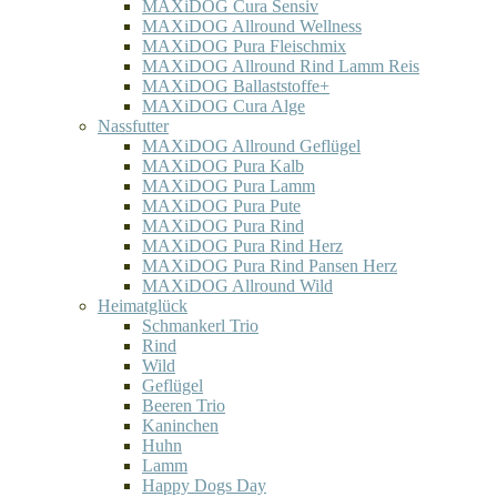
MAXiDOG Cura Sensiv
MAXiDOG Allround Wellness
MAXiDOG Pura Fleischmix
MAXiDOG Allround Rind Lamm Reis
MAXiDOG Ballaststoffe+
MAXiDOG Cura Alge
Nassfutter
MAXiDOG Allround Geflügel
MAXiDOG Pura Kalb
MAXiDOG Pura Lamm
MAXiDOG Pura Pute
MAXiDOG Pura Rind
MAXiDOG Pura Rind Herz
MAXiDOG Pura Rind Pansen Herz
MAXiDOG Allround Wild
Heimatglück
Schmankerl Trio
Rind
Wild
Geflügel
Beeren Trio
Kaninchen
Huhn
Lamm
Happy Dogs Day