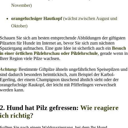
November)
orangefuchsiger Hautkopf
(wächst zwischen August und
Oktober)
Schauen Sie sich am besten entsprechende Abbildungen der giftigsten
Pilzarten für Hunde im Internet an, bevor Sie sich zum nächsten
Spaziergang aufmachen. Eine gute Idee ist sicherlich auch ein
Besuch
in einer örtlichen Pilzlehrschau oder Pilzlehrschule
, gerade wenn in
Ihrer Region viele Pilze wachsen.
Achtung:
Bestimmte Giftpilze ähneln ungefährlichen Speisepilzen und
sind dadurch besonders heimtückisch, zum Beispiel der Karbol-
Egerling, der einem Champignon täuschend ähnlich sieht oder der
orangefuchsige Raukopf, der leicht mit Pfifferlingen verwechselt
werden kann.
2. Hund hat Pilz gefressen:
Wie reagiere
ich richtig?
Sollten Sie nach einem Waldspaziergang, bei dem Ihr Hund