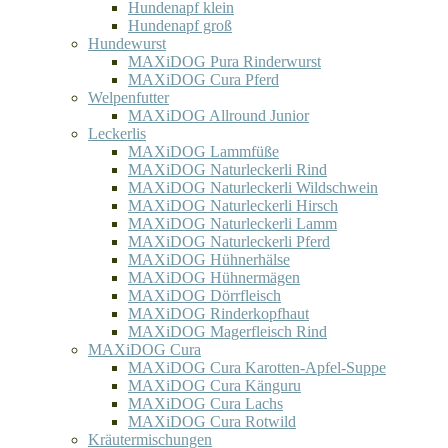
Hundenapf klein
Hundenapf groß
Hundewurst
MAXiDOG Pura Rinderwurst
MAXiDOG Cura Pferd
Welpenfutter
MAXiDOG Allround Junior
Leckerlis
MAXiDOG Lammfüße
MAXiDOG Naturleckerli Rind
MAXiDOG Naturleckerli Wildschwein
MAXiDOG Naturleckerli Hirsch
MAXiDOG Naturleckerli Lamm
MAXiDOG Naturleckerli Pferd
MAXiDOG Hühnerhälse
MAXiDOG Hühnermägen
MAXiDOG Dörrfleisch
MAXiDOG Rinderkopfhaut
MAXiDOG Magerfleisch Rind
MAXiDOG Cura
MAXiDOG Cura Karotten-Apfel-Suppe
MAXiDOG Cura Känguru
MAXiDOG Cura Lachs
MAXiDOG Cura Rotwild
Kräutermischungen