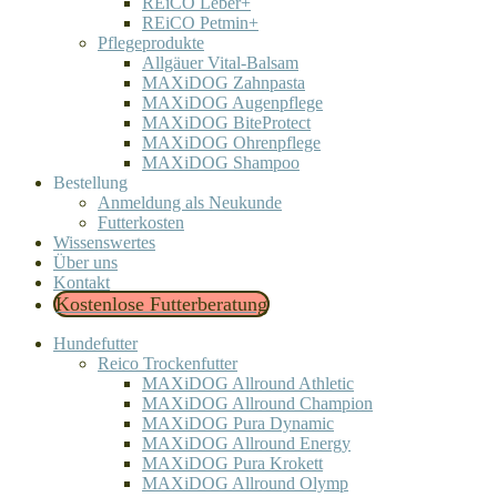
REiCO Leber+
REiCO Petmin+
Pflegeprodukte
Allgäuer Vital-Balsam
MAXiDOG Zahnpasta
MAXiDOG Augenpflege
MAXiDOG BiteProtect
MAXiDOG Ohrenpflege
MAXiDOG Shampoo
Bestellung
Anmeldung als Neukunde
Futterkosten
Wissenswertes
Über uns
Kontakt
Kostenlose Futterberatung
Hundefutter
Reico Trockenfutter
MAXiDOG Allround Athletic
MAXiDOG Allround Champion
MAXiDOG Pura Dynamic
MAXiDOG Allround Energy
MAXiDOG Pura Krokett
MAXiDOG Allround Olymp