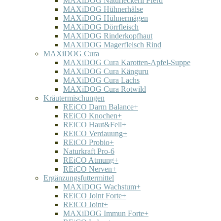
MAXiDOG Naturleckerli Pferd
MAXiDOG Hühnerhälse
MAXiDOG Hühnermägen
MAXiDOG Dörrfleisch
MAXiDOG Rinderkopfhaut
MAXiDOG Magerfleisch Rind
MAXiDOG Cura
MAXiDOG Cura Karotten-Apfel-Suppe
MAXiDOG Cura Känguru
MAXiDOG Cura Lachs
MAXiDOG Cura Rotwild
Kräutermischungen
REiCO Darm Balance+
REiCO Knochen+
REiCO Haut&Fell+
REiCO Verdauung+
REiCO Probio+
Naturkraft Pro-6
REiCO Atmung+
REiCO Nerven+
Ergänzungsfuttermittel
MAXiDOG Wachstum+
REiCO Joint Forte+
REiCO Joint+
MAXiDOG Immun Forte+