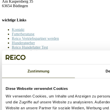
Am Kaspersberg 35
63654 Büdingen
wichtige Links
Kontakt
Futterberatung
Reico Vertriebspartner werden
Hunderatgeber
Reico Hundefutter Test
Fütterungs-Guide
Neukundenbestellung
Kunden Login
Impressum
|
Datenschutz
| Copyright © 2026 | Offizieller REiCO
Zustimmung
De
Vertriebspartner - Hundefutter Vital das Original seit 2009
83
Bewertungen auf ProvenExpert.com
Diese Webseite verwendet Cookies
Page load link
REICO Partner Hundefutter Vital
Wir verwenden Cookies, um Inhalte und Anzeigen zu personal
und die Zugriffe auf unsere Website zu analysieren. Außerd
Website an unsere Partner für soziale Medien, Werbung und 