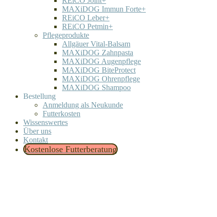
REiCO Joint+
MAXiDOG Immun Forte+
REiCO Leber+
REiCO Petmin+
Pflegeprodukte
Allgäuer Vital-Balsam
MAXiDOG Zahnpasta
MAXiDOG Augenpflege
MAXiDOG BiteProtect
MAXiDOG Ohrenpflege
MAXiDOG Shampoo
Bestellung
Anmeldung als Neukunde
Futterkosten
Wissenswertes
Über uns
Kontakt
Kostenlose Futterberatung