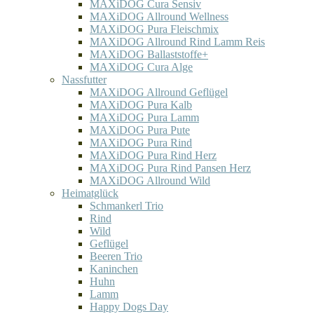
MAXiDOG Cura Sensiv
MAXiDOG Allround Wellness
MAXiDOG Pura Fleischmix
MAXiDOG Allround Rind Lamm Reis
MAXiDOG Ballaststoffe+
MAXiDOG Cura Alge
Nassfutter
MAXiDOG Allround Geflügel
MAXiDOG Pura Kalb
MAXiDOG Pura Lamm
MAXiDOG Pura Pute
MAXiDOG Pura Rind
MAXiDOG Pura Rind Herz
MAXiDOG Pura Rind Pansen Herz
MAXiDOG Allround Wild
Heimatglück
Schmankerl Trio
Rind
Wild
Geflügel
Beeren Trio
Kaninchen
Huhn
Lamm
Happy Dogs Day