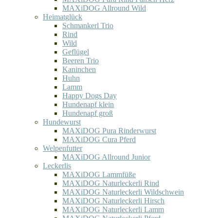
MAXiDOG Allround Wild
Heimatglück
Schmankerl Trio
Rind
Wild
Geflügel
Beeren Trio
Kaninchen
Huhn
Lamm
Happy Dogs Day
Hundenapf klein
Hundenapf groß
Hundewurst
MAXiDOG Pura Rinderwurst
MAXiDOG Cura Pferd
Welpenfutter
MAXiDOG Allround Junior
Leckerlis
MAXiDOG Lammfüße
MAXiDOG Naturleckerli Rind
MAXiDOG Naturleckerli Wildschwein
MAXiDOG Naturleckerli Hirsch
MAXiDOG Naturleckerli Lamm