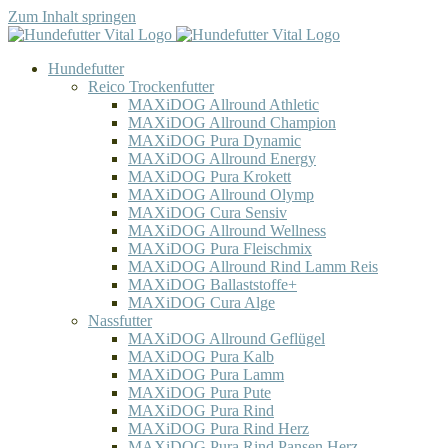
Zum Inhalt springen
Hundefutter
Reico Trockenfutter
MAXiDOG Allround Athletic
MAXiDOG Allround Champion
MAXiDOG Pura Dynamic
MAXiDOG Allround Energy
MAXiDOG Pura Krokett
MAXiDOG Allround Olymp
MAXiDOG Cura Sensiv
MAXiDOG Allround Wellness
MAXiDOG Pura Fleischmix
MAXiDOG Allround Rind Lamm Reis
MAXiDOG Ballaststoffe+
MAXiDOG Cura Alge
Nassfutter
MAXiDOG Allround Geflügel
MAXiDOG Pura Kalb
MAXiDOG Pura Lamm
MAXiDOG Pura Pute
MAXiDOG Pura Rind
MAXiDOG Pura Rind Herz
MAXiDOG Pura Rind Pansen Herz