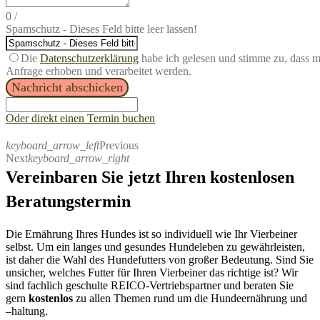
0
/
Spamschutz - Dieses Feld bitte leer lassen!
Die
Datenschutzerklärung
habe ich gelesen und stimme zu, dass 
Anfrage erhoben und verarbeitet werden.
Nachricht abschicken
Oder direkt einen Termin buchen
keyboard_arrow_left
Previous
Next
keyboard_arrow_right
Vereinbaren Sie jetzt Ihren kostenlosen
Beratungstermin
Die Ernährung Ihres Hundes ist so individuell wie Ihr Vierbeiner
selbst. Um ein langes und gesundes Hundeleben zu gewährleisten,
ist daher
die Wahl des Hundefutters von großer Bedeutung.
S
ind Sie
unsicher, welches Futter für Ihren
Vierbeiner
das richtige ist?
Wir
sind fachlich
geschulte R
EICO-
Vertriebspartner
und beraten Sie
gern
kostenlos
zu allen Themen rund um die Hundeernährung und
–
haltung.