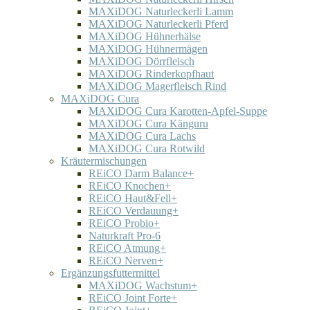
MAXiDOG Naturleckerli Lamm
MAXiDOG Naturleckerli Pferd
MAXiDOG Hühnerhälse
MAXiDOG Hühnermägen
MAXiDOG Dörrfleisch
MAXiDOG Rinderkopfhaut
MAXiDOG Magerfleisch Rind
MAXiDOG Cura
MAXiDOG Cura Karotten-Apfel-Suppe
MAXiDOG Cura Känguru
MAXiDOG Cura Lachs
MAXiDOG Cura Rotwild
Kräutermischungen
REiCO Darm Balance+
REiCO Knochen+
REiCO Haut&Fell+
REiCO Verdauung+
REiCO Probio+
Naturkraft Pro-6
REiCO Atmung+
REiCO Nerven+
Ergänzungsfuttermittel
MAXiDOG Wachstum+
REiCO Joint Forte+