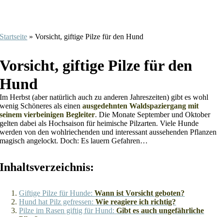
Startseite
»
Vorsicht, giftige Pilze für den Hund
Vorsicht, giftige Pilze für den
Hund
Im Herbst (aber natürlich auch zu anderen Jahreszeiten) gibt es wohl
wenig Schöneres als einen
ausgedehnten Waldspaziergang mit
seinem vierbeinigen Begleiter
. Die Monate September und Oktober
gelten dabei als Hochsaison für heimische Pilzarten. Viele Hunde
werden von den wohlriechenden und interessant aussehenden Pflanzen
magisch angelockt. Doch: Es lauern Gefahren…
Inhaltsverzeichnis:
Giftige Pilze für Hunde:
Wann ist Vorsicht geboten?
Hund hat Pilz gefressen:
Wie reagiere ich richtig?
Pilze im Rasen giftig für Hund:
Gibt es auch ungefährliche