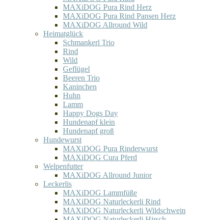
MAXiDOG Pura Rind Herz
MAXiDOG Pura Rind Pansen Herz
MAXiDOG Allround Wild
Heimatglück
Schmankerl Trio
Rind
Wild
Geflügel
Beeren Trio
Kaninchen
Huhn
Lamm
Happy Dogs Day
Hundenapf klein
Hundenapf groß
Hundewurst
MAXiDOG Pura Rinderwurst
MAXiDOG Cura Pferd
Welpenfutter
MAXiDOG Allround Junior
Leckerlis
MAXiDOG Lammfüße
MAXiDOG Naturleckerli Rind
MAXiDOG Naturleckerli Wildschwein
MAXiDOG Naturleckerli Hirsch