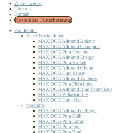
Wissenswertes
Über uns
Kontakt
Kostenlose Futterberatung
Hundefutter
Reico Trockenfutter
MAXiDOG Allround Athletic
MAXiDOG Allround Champion
MAXiDOG Pura Dynamic
MAXiDOG Allround Energy
MAXiDOG Pura Krokett
MAXiDOG Allround Olymp
MAXiDOG Cura Sensiv
MAXiDOG Allround Wellness
MAXiDOG Pura Fleischmix
MAXiDOG Allround Rind Lamm Reis
MAXiDOG Ballaststoffe+
MAXiDOG Cura Alge
Nassfutter
MAXiDOG Allround Geflügel
MAXiDOG Pura Kalb
MAXiDOG Pura Lamm
MAXiDOG Pura Pute
MAXiDOG Pura Rind