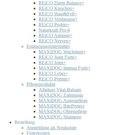
REiCO Darm Balance+
REiCO Knochen+
REiCO Haut&Fell+
REiCO Verdauung+
REiCO Probio+
Naturkraft Pro-6
REiCO Atmung+
REiCO Nerven+
Ergänzungsfuttermittel
MAXiDOG Wachstum+
REiCO Joint Forte+
REiCO Joint+
MAXiDOG Immun Forte+
REiCO Leber+
REiCO Petmin+
Pflegeprodukte
Allgäuer Vital-Balsam
MAXiDOG Zahnpasta
MAXiDOG Augenpflege
MAXiDOG BiteProtect
MAXiDOG Ohrenpflege
MAXiDOG Shampoo
Bestellung
Anmeldung als Neukunde
Futterkosten